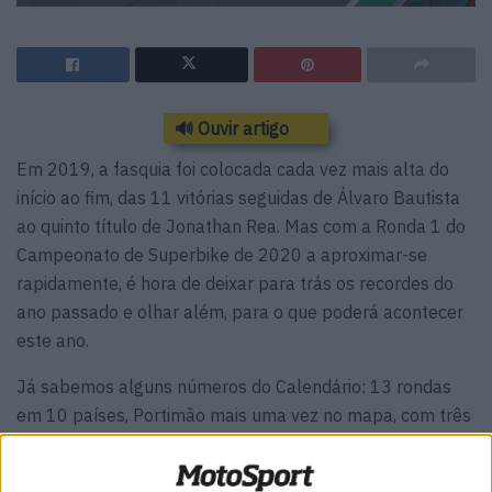
🔊 Ouvir artigo
Em 2019, a fasquia foi colocada cada vez mais alta do
início ao fim, das 11 vitórias seguidas de Álvaro Bautista
ao quinto título de Jonathan Rea. Mas com a Ronda 1 do
Campeonato de Superbike de 2020 a aproximar-se
rapidamente, é hora de deixar para trás os recordes do
ano passado e olhar além, para o que poderá acontecer
este ano.
Já sabemos alguns números do Calendário: 13 rondas
em 10 países, Portimão mais uma vez no mapa, com três
corridas SBK em cada uma, e duas a quatro categorias
competindo em cada pista (incluindo a nova Copa da