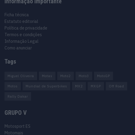
Informação importante
Ficha técnica
Estatuto editorial
Política de privacidade
Termos e condições
Informação Legal
Como anunciar
Tags
Miguel Oliveira
Motas
Moto2
Moto3
MotoGP
Motos
Mundial de Superbikes
MX2
MXGP
Off Road
Rally Dakar
GRUPO V
Motosport ES
Motomais