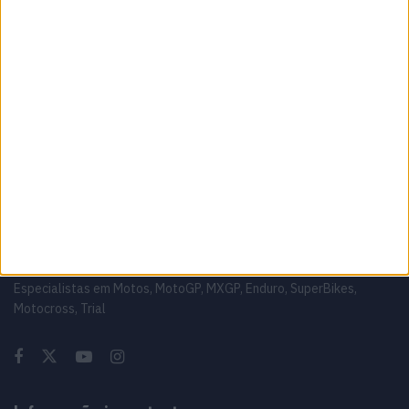
Manu González ‘É quase um crime’
6 AGOSTO, 2026
MotoGP: Pirro sobre Marc ‘vejo algumas
semelhanças com Valentino Rossi’
6 AGOSTO, 2026
Sobre
Especialistas em Motos, MotoGP, MXGP, Enduro, SuperBikes,
Motocross, Trial