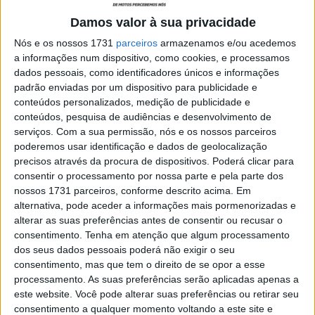
Europa Yamaha R3 bLU cRU). Haverá mais de 20 pilotos
Damos valor à sua privacidade
na classe rainha, potencialmente mais de 30 nas SSP e o
dobro nas SSP300 que estão ao rubro.
Nós e os nossos 1731
parceiros
armazenamos e/ou acedemos
a informações num dispositivo, como cookies, e processamos
Com as certezas, é hora de olhar para os marcos
dados pessoais, como identificadores únicos e informações
padrão enviadas por um dispositivo para publicidade e
alcançados- começando pelos que estão quase
conteúdos personalizados, medição de publicidade e
confirmados: Excetuando uma catástrofe. Tom Sykes
conteúdos, pesquisa de audiências e desenvolvimento de
(BMW Motorrad) quase certamente se irá tornar no
serviços.
Com a sua permissão, nós e os nossos parceiros
segundo piloto com mais partidas na história das SBK,
poderemos usar identificação e dados de geolocalização
precisos através da procura de dispositivos. Poderá clicar para
passando por Noriyuki Haga, que agora ocupa a 2ª
consentir o processamento por nossa parte e pela parte dos
posição a 17 pontos do Inglês com 313.
nossos 1731 parceiros, conforme descrito acima. Em
alternativa, pode aceder a informações mais pormenorizadas e
Artigos relacionados
alterar as suas preferências antes de consentir ou recusar o
consentimento.
Tenha em atenção que algum processamento
dos seus dados pessoais poderá não exigir o seu
WSBK: Campeonato pode regressar à
China em 2027 com Ningbo na mira da
consentimento, mas que tem o direito de se opor a esse
Dorna
processamento. As suas preferências serão aplicadas apenas a
este website. Você pode alterar suas preferências ou retirar seu
6 AGOSTO, 2026
consentimento a qualquer momento voltando a este site e