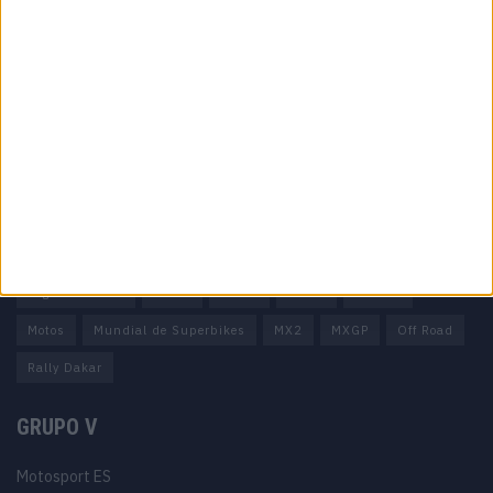
Informação importante
Ficha técnica
Estatuto editorial
Política de privacidade
Termos e condições
Informação Legal
Como anunciar
Tags
Miguel Oliveira
Motas
Moto2
Moto3
MotoGP
Motos
Mundial de Superbikes
MX2
MXGP
Off Road
Rally Dakar
GRUPO V
Motosport ES