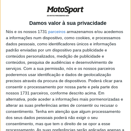
POR
PAULO ARAÚJO
5 MARÇO, 2026
0
WSSP – Masia domina sessões de
Damos valor à sua privacidade
Treinos
Nós e os nossos 1731
parceiros
armazenamos e/ou acedemos
POR
PAULO ARAÚJO
16 FEVEREIRO, 2026
0
a informações num dispositivo, como cookies, e processamos
dados pessoais, como identificadores únicos e informações
Equipas Kawasaki reunem em Jerez
padrão enviadas por um dispositivo para publicidade e
POR
PAULO ARAÚJO
22 JANEIRO, 2026
0
conteúdos personalizados, medição de publicidade e
conteúdos, pesquisa de audiências e desenvolvimento de
serviços.
Com a sua permissão, nós e os nossos parceiros
SSP – Althea apresenta equipa na ‘Moto
poderemos usar identificação e dados de geolocalização
dei Miti’
precisos através da procura de dispositivos. Poderá clicar para
POR
PAULO ARAÚJO
22 DEZEMBRO, 2025
0
consentir o processamento por nossa parte e pela parte dos
nossos 1731 parceiros, conforme descrito acima. Em
SSP – Outra chinesa chega com a Evan
alternativa, pode aceder a informações mais pormenorizadas e
Bros.
alterar as suas preferências antes de consentir ou recusar o
POR
PAULO ARAÚJO
10 NOVEMBRO, 2025
0
consentimento.
Tenha em atenção que algum processamento
dos seus dados pessoais poderá não exigir o seu
SSP – Albert Arenas e Aldi Mahendra
consentimento, mas que tem o direito de se opor a esse
com a AS Racing
processamento. As suas preferências serão aplicadas apenas a