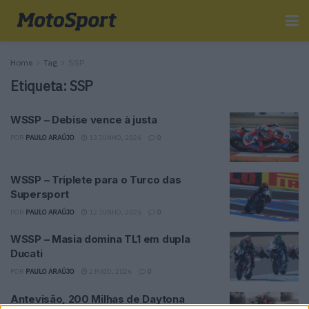
Home
Tag
SSP
Etiqueta:
SSP
WSSP – Debise vence à justa
POR
PAULO ARAÚJO
13 JUNHO, 2026
0
WSSP – Triplete para o Turco das
Supersport
POR
PAULO ARAÚJO
12 JUNHO, 2026
0
WSSP – Masia domina TL1 em dupla
Ducati
POR
PAULO ARAÚJO
2 MAIO, 2026
0
Antevisão, 200 Milhas de Daytona