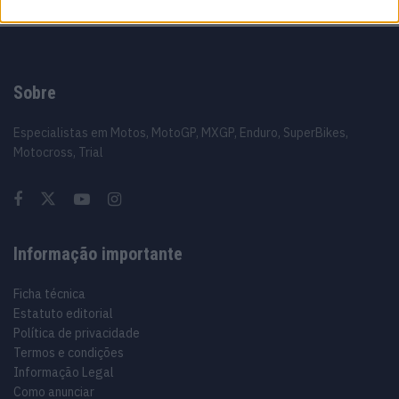
Sobre
Especialistas em Motos, MotoGP, MXGP, Enduro, SuperBikes,
Motocross, Trial
Informação importante
Ficha técnica
Estatuto editorial
Política de privacidade
Termos e condições
Informação Legal
Como anunciar