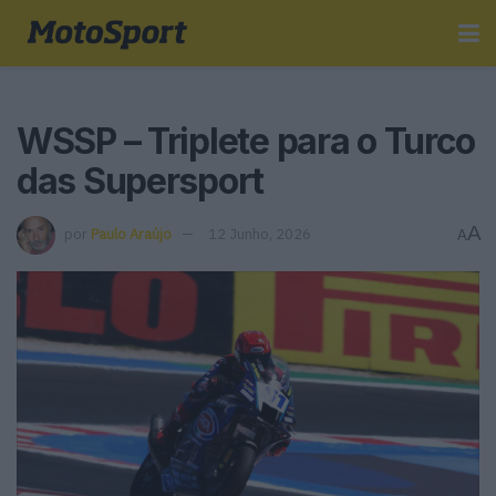
WSSP – Triplete para o Turco
das Supersport
A
por
Paulo Araújo
12 Junho, 2026
A