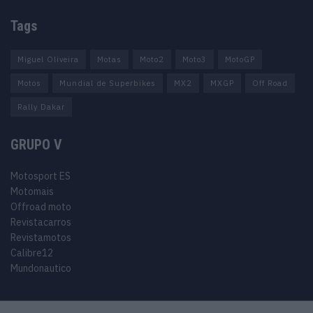
Tags
Miguel Oliveira
Motas
Moto2
Moto3
MotoGP
Motos
Mundial de Superbikes
MX2
MXGP
Off Road
Rally Dakar
GRUPO V
Motosport ES
Motomais
Offroad moto
Revistacarros
Revistamotos
Calibre12
Mundonautico