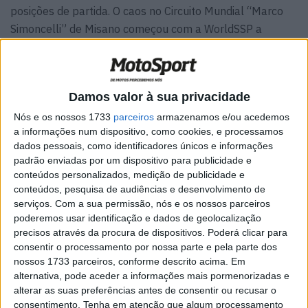
posições de partida. O caos no Circuito Mundial “Marco
Simoncelli” de Misano começou com a WorldSSP a
procurar a melhor posição possível na sua primeira
corrida em Itália na temporada de 2026.
Can Öncü (Pata Yamaha Ten Kate) garantiu a pole
Damos valor à sua privacidade
position para dar início à etapa Pirelli Emilia-Romagna do
Campeonato Mundial de Supersport. Logo atrás do turco,
Nós e os nossos 1733
parceiros
armazenamos e/ou acedemos
a informações num dispositivo, como cookies, e processamos
na primeira linha, estarão o piloto da Yamaha, Albert
dados pessoais, como identificadores únicos e informações
Arenas (75, Yamaha AS BLU CRU), e o piloto da ZXMOTO,
padrão enviadas por um dispositivo para publicidade e
Valentin Debise (53, Eastroc ZXMOTO Evan Bros).
conteúdos personalizados, medição de publicidade e
conteúdos, pesquisa de audiências e desenvolvimento de
serviços.
Com a sua permissão, nós e os nossos parceiros
poderemos usar identificação e dados de geolocalização
precisos através da procura de dispositivos. Poderá clicar para
consentir o processamento por nossa parte e pela parte dos
nossos 1733 parceiros, conforme descrito acima. Em
alternativa, pode aceder a informações mais pormenorizadas e
alterar as suas preferências antes de consentir ou recusar o
consentimento.
Tenha em atenção que algum processamento