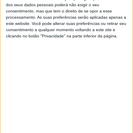
dos seus dados pessoais poderá não exigir o seu
consentimento, mas que tem o direito de se opor a esse
processamento. As suas preferências serão aplicadas apenas a
este website. Você pode alterar suas preferências ou retirar seu
consentimento a qualquer momento voltando a este site e
Öncü de volta à pole position
clicando no botão "Privacidade" na parte inferior da página.
Can Öncü (Pata Yamaha Ten Kate) teve dificuldades em
Aragão, devido à sua punição que o fez partir do fundo da
grelha na Corrida 1. Esta sexta-feira, em Misano, o piloto
da moto #61 conquistou a pole position com o tempo de
1:36.755s, a sua terceira pole da temporada, e teve um
início de fim de semana de sonho em Itália.
A pouco menos de três minutos do final, o estreante na
grelha, Hector Garzo (Renzi Corse), sofreu uma queda na
curva 13, a alta velocidade, com a sua moto a desfazer-
se, o que provocou a interrupção da corrida com bandeira
vermelha.
Após o recomeço, Öncü e os restantes pilotos
conseguiram completar apenas uma volta nos dois