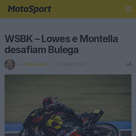
WSBK – Lowes e Montella
desafiam Bulega
A
por
Paulo Araújo
13 Junho, 2026
A