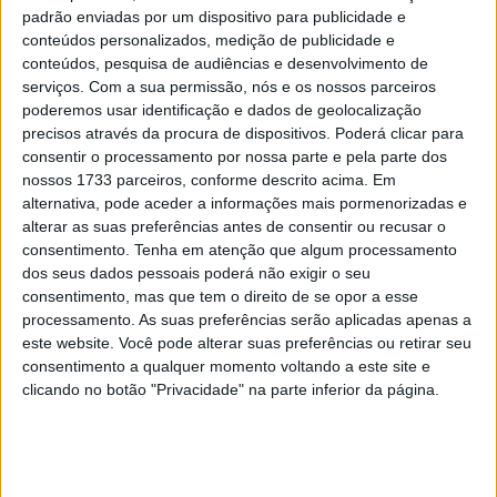
padrão enviadas por um dispositivo para publicidade e
conteúdos personalizados, medição de publicidade e
conteúdos, pesquisa de audiências e desenvolvimento de
serviços.
Com a sua permissão, nós e os nossos parceiros
poderemos usar identificação e dados de geolocalização
precisos através da procura de dispositivos. Poderá clicar para
A profecia de Bulega de que não poderia ganhar sempre
consentir o processamento por nossa parte e pela parte dos
concretizou-se! Mesmo em SBK, as coisas tinham de
nossos 1733 parceiros, conforme descrito acima. Em
alternativa, pode aceder a informações mais pormenorizadas e
evoluir, e evoluiram, no sentido de que Yari Montella veio
alterar as suas preferências antes de consentir ou recusar o
liderar a FP3 sobre Bulega e Sam Lowes, com Oliveira a
consentimento.
Tenha em atenção que algum processamento
mostrar serviço também já dentro do Top 10. A sessão
dos seus dados pessoais poderá não exigir o seu
começara com uma grande queda de Bautista e
consentimento, mas que tem o direito de se opor a esse
Mackenzie e bandeira vermelha, mas na segunda saída o
processamento. As suas preferências serão aplicadas apenas a
este website. Você pode alterar suas preferências ou retirar seu
piloto da Ducati Barni #5 não perdeu tempo em ir para a
consentimento a qualquer momento voltando a este site e
frente.
clicando no botão "Privacidade" na parte inferior da página.