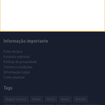
Especialistas em Motos, MotoGP, MXGP, Enduro, SuperBikes,
Motocross, Trial
Informação importante
Ficha técnica
Estatuto editorial
Política de privacidade
Termos e condições
Informação Legal
Como anunciar
Tags
Miguel Oliveira
Motas
Moto2
Moto3
MotoGP