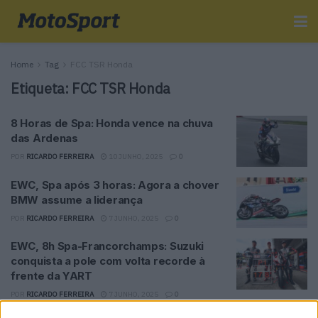
Home
Tag
FCC TSR Honda
Etiqueta:
FCC TSR Honda
8 Horas de Spa: Honda vence na chuva
das Ardenas
POR
RICARDO FERREIRA
10 JUNHO, 2025
0
EWC, Spa após 3 horas: Agora a chover
BMW assume a liderança
POR
RICARDO FERREIRA
7 JUNHO, 2025
0
EWC, 8h Spa-Francorchamps: Suzuki
conquista a pole com volta recorde à
frente da YART
POR
RICARDO FERREIRA
7 JUNHO, 2025
0