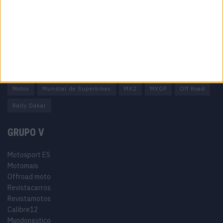
Termos e condições
Informação Legal
Como anunciar
Tags
Miguel Oliveira
Motas
Moto2
Moto3
MotoGP
Motos
Mundial de Superbikes
MX2
MXGP
Off Road
Rally Dakar
GRUPO V
Motosport ES
Motomais
Offroad moto
Revistacarros
Revistamotos
Calibre12
Mundonautico