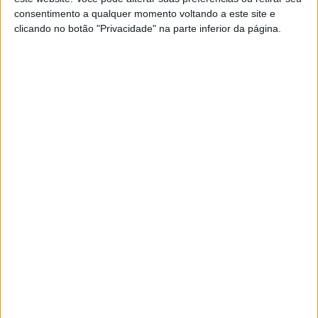
título mundial de Endurance no Paul
consentimento a qualquer momento voltando a este site e
Ricard
clicando no botão "Privacidade" na parte inferior da página.
POR
RICARDO FERREIRA
20 SETEMBRO, 2022
0
EWC, Bol d’Or 2022: Honda lidera no
início, Suzuki em apuros
POR
RICARDO FERREIRA
17 SETEMBRO, 2022
0
EWC: Poucos inscritos nas 8 Horas de
Suzuka
POR
RICARDO FERREIRA
3 AGOSTO, 2022
0
EWC, 24h Le Mans: Suzuki repete
sucesso do ano passado
POR
RICARDO FERREIRA
17 ABRIL, 2022
0
Endurance, 2021, 12H do Estoril: YART
Yamaha perde posição de líder
POR
RICARDO FERREIRA
17 JULHO, 2021
0
EWC – Vídeo: Os melhores momentos da