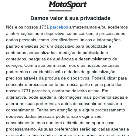
EWC: 8 Horas de Spa-Francorchamps no
fim de semana
POR
RICARDO FERREIRA
6 JUNHO, 2025
0
Damos valor à sua privacidade
EWC, 24h Le Mans: YART conquista a
Nós e os nossos 1731
parceiros
armazenamos e/ou acedemos
pole com volta recorde de Marvin Fritz
a informações num dispositivo, como cookies, e processamos
dados pessoais, como identificadores únicos e informações
POR
RICARDO FERREIRA
18 ABRIL, 2025
0
padrão enviadas por um dispositivo para publicidade e
conteúdos personalizados, medição de publicidade e
EWC, 8h de Spa: Yamaha lidera à frente
conteúdos, pesquisa de audiências e desenvolvimento de
da Suzuki
serviços.
Com a sua permissão, nós e os nossos parceiros
POR
RICARDO FERREIRA
8 JUNHO, 2024
0
poderemos usar identificação e dados de geolocalização
precisos através da procura de dispositivos. Poderá clicar para
EWC, 8h Spa: Sensacional pole da YART
consentir o processamento por nossa parte e pela parte dos
Yamaha
nossos 1731 parceiros, conforme descrito acima. Em
POR
RICARDO FERREIRA
8 JUNHO, 2024
0
alternativa, pode aceder a informações mais pormenorizadas e
alterar as suas preferências antes de consentir ou recusar o
Bridgestone confirma o seu apoio às 3
consentimento.
Tenha em atenção que algum processamento
principais equipas do EWC 2023
dos seus dados pessoais poderá não exigir o seu
POR
PEDRO ROCHA DOS SANTOS
13 ABRIL, 2023
0
consentimento, mas que tem o direito de se opor a esse
processamento. As suas preferências serão aplicadas apenas a
EWC 2022, Bol d’Or: Honda conquista o
este website. Você pode alterar suas preferências ou retirar seu