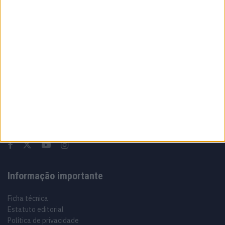
6 AGOSTO, 2026
Sobre
Especialistas em Motos, MotoGP, MXGP, Enduro, SuperBikes,
Motocross, Trial
Informação importante
Ficha técnica
Estatuto editorial
Política de privacidade