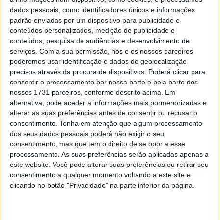
Mans , no fim de semana de Páscoa, os concorrentes
dados pessoais, como identificadores únicos e informações
viajaram para a Bélgica esta semana para a segunda
padrão enviadas por um dispositivo para publicidade e
etapa de 2025. A corrida de oito horas em Spa contará
conteúdos personalizados, medição de publicidade e
conteúdos, pesquisa de audiências e desenvolvimento de
com um forte grupo de competidores para a alegria dos
serviços.
Com a sua permissão, nós e os nossos parceiros
fãs.
poderemos usar identificação e dados de geolocalização
precisos através da procura de dispositivos. Poderá clicar para
Um total de 44 equipas competirão no sábado, às 12h30
consentir o processamento por nossa parte e pela parte dos
locais, na espetacular pista de corrida das Ardenas. O
nossos 1731 parceiros, conforme descrito acima. Em
grupo é dividido em 16 equipas EWC, 23 equipas
alternativa, pode aceder a informações mais pormenorizadas e
alterar as suas preferências antes de consentir ou recusar o
Superstock e seis equipas de Produção. A categoria
consentimento.
Tenha em atenção que algum processamento
Produção foi introduzida no Mundial de Endurance deste
dos seus dados pessoais poderá não exigir o seu
ano para tornar a participação das equipas na série ainda
consentimento, mas que tem o direito de se opor a esse
mais fácil e acessível.
processamento. As suas preferências serão aplicadas apenas a
este website. Você pode alterar suas preferências ou retirar seu
consentimento a qualquer momento voltando a este site e
Artigos relacionados
clicando no botão "Privacidade" na parte inferior da página.
MotoGP: Iker Lecuona ambiciona Top 10 em
Silverstone