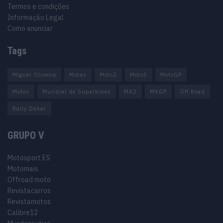
Termos e condições
Informação Legal
Como anunciar
Tags
Miguel Oliveira
Motas
Moto2
Moto3
MotoGP
Motos
Mundial de Superbikes
MX2
MXGP
Off Road
Rally Dakar
GRUPO V
Motosport ES
Motomais
Offroad moto
Revistacarros
Revistamotos
Calibre12