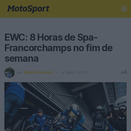
EWC: 8 Horas de Spa-
Francorchamps no fim de
semana
A
por
Ricardo Ferreira
6 Junho, 2025
A