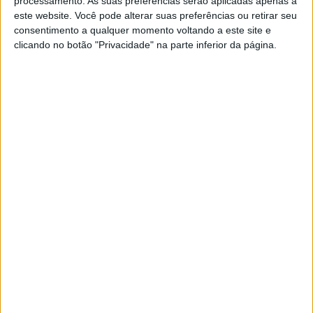
processamento. As suas preferências serão aplicadas apenas a
3º): “Queriamos o segundo lugar mas o
este website. Você pode alterar suas preferências ou retirar seu
nosso déficit era grande”
consentimento a qualquer momento voltando a este site e
POR
RICARDO FERREIRA
17 SETEMBRO, 2023
0
clicando no botão "Privacidade" na parte inferior da página.
EWC, Bol d’Or 2023, Final: Yamaha
campeã do mundo em vitória da Suzuki
POR
RICARDO FERREIRA
18 SETEMBRO, 2023
0
EWC, Bol d’Or, 23ª Hora: Suzuki a um
pequeno passo do triunfo
POR
RICARDO FERREIRA
17 SETEMBRO, 2023
0
EWC, Bol d’Or, 22ª hora: YART Yamaha
mantém o favoritismo ao título mundial
POR
RICARDO FERREIRA
17 SETEMBRO, 2023
0
EWC, Bol d’Or 2023: Pole-position da
BMW em Paul Ricard
POR
RICARDO FERREIRA
15 SETEMBRO, 2023
0
EWC, 8 Horas de Suzuka: Honda na