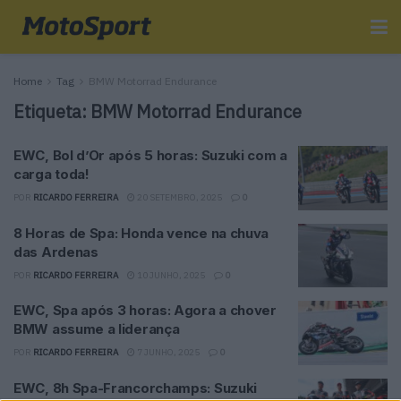
Home
Tag
BMW Motorrad Endurance
Etiqueta:
BMW Motorrad Endurance
EWC, Bol d’Or após 5 horas: Suzuki com a
carga toda!
POR
RICARDO FERREIRA
20 SETEMBRO, 2025
0
8 Horas de Spa: Honda vence na chuva
das Ardenas
POR
RICARDO FERREIRA
10 JUNHO, 2025
0
EWC, Spa após 3 horas: Agora a chover
BMW assume a liderança
POR
RICARDO FERREIRA
7 JUNHO, 2025
0
EWC, 8h Spa-Francorchamps: Suzuki