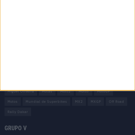
Informação importante
Ficha técnica
Estatuto editorial
Política de privacidade
Termos e condições
Informação Legal
Como anunciar
Tags
Miguel Oliveira
Motas
Moto2
Moto3
MotoGP
Motos
Mundial de Superbikes
MX2
MXGP
Off Road
Rally Dakar
GRUPO V