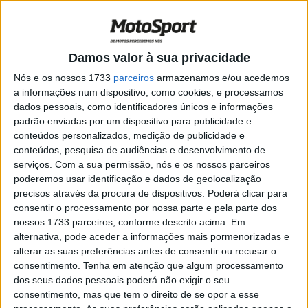
conquista a pole com volta recorde à
frente da YART
POR
RICARDO FERREIRA
7 JUNHO, 2025
0
Damos valor à sua privacidade
EWC: 8 Horas de Spa-Francorchamps no
fim de semana
Nós e os nossos 1733
parceiros
armazenamos e/ou acedemos
a informações num dispositivo, como cookies, e processamos
POR
RICARDO FERREIRA
6 JUNHO, 2025
0
dados pessoais, como identificadores únicos e informações
Bol d’Or – 16ª Hora: Suzuki sólida na
padrão enviadas por um dispositivo para publicidade e
frente, drama para a YART Yamaha
conteúdos personalizados, medição de publicidade e
conteúdos, pesquisa de audiências e desenvolvimento de
POR
RICARDO FERREIRA
15 SETEMBRO, 2024
0
serviços.
Com a sua permissão, nós e os nossos parceiros
poderemos usar identificação e dados de geolocalização
EWC, Bol d’Or: Pole para a BMW no Paul
precisos através da procura de dispositivos. Poderá clicar para
Ricard
consentir o processamento por nossa parte e pela parte dos
POR
RICARDO FERREIRA
13 SETEMBRO, 2024
0
nossos 1733 parceiros, conforme descrito acima. Em
alternativa, pode aceder a informações mais pormenorizadas e
EWC, 8h Spa: BMW abandona, Bolliger
alterar as suas preferências antes de consentir ou recusar o
luta pelo pódio
consentimento.
Tenha em atenção que algum processamento
POR
RICARDO FERREIRA
8 JUNHO, 2024
0
dos seus dados pessoais poderá não exigir o seu
consentimento, mas que tem o direito de se opor a esse
Bol d’Or, Markus Reiterberger (BMW /