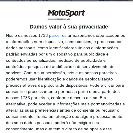
possibilidade de GPs em circuitos
‘urbanos’
POR
MIGUEL FRAGOSO
24 NOVEMBRO, 2025
0
Damos valor à sua privacidade
MotoGP – Juntar a MotoGP à Formula 1?
A ideia ganha contornos
Nós e os nossos 1733
parceiros
armazenamos e/ou acedemos
POR
PAULO ARAÚJO
4 SETEMBRO, 2025
0
a informações num dispositivo, como cookies, e processamos
dados pessoais, como identificadores únicos e informações
MotoGP: Liberty Media vai renovar a
padrão enviadas por um dispositivo para publicidade e
classe rainha sem fórmula da F1
conteúdos personalizados, medição de publicidade e
conteúdos, pesquisa de audiências e desenvolvimento de
POR
MIGUEL FRAGOSO
8 AGOSTO, 2025
0
serviços.
Com a sua permissão, nós e os nossos parceiros
MotoGP: F1 e MotoGP irão ter fins de
poderemos usar identificação e dados de geolocalização
semana de corrida em conjunto
precisos através da procura de dispositivos. Poderá clicar para
consentir o processamento por nossa parte e pela parte dos
POR
MIGUEL FRAGOSO
24 JULHO, 2025
0
nossos 1733 parceiros, conforme descrito acima. Em
MotoGP: Curiosidade, Lewis Hamilton
alternativa, pode aceder a informações mais pormenorizadas e
troca MV Agusta por uma Ducati Panigale
alterar as suas preferências antes de consentir ou recusar o
V4, o que poderá significar?
consentimento.
Tenha em atenção que algum processamento
dos seus dados pessoais poderá não exigir o seu
POR
MIGUEL FRAGOSO
16 JUNHO, 2025
0
consentimento, mas que tem o direito de se opor a esse