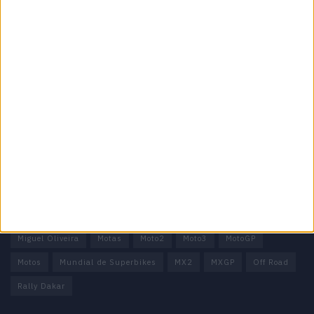
Informação importante
Ficha técnica
Estatuto editorial
Política de privacidade
Termos e condições
Informação Legal
Como anunciar
Tags
Miguel Oliveira
Motas
Moto2
Moto3
MotoGP
Motos
Mundial de Superbikes
MX2
MXGP
Off Road
Rally Dakar