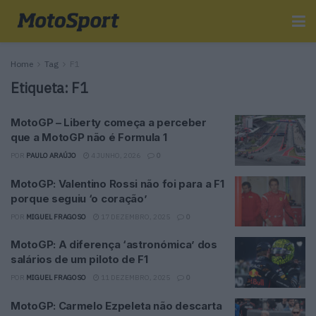
Home
Tag
F1
Etiqueta:
F1
MotoGP – Liberty começa a perceber
que a MotoGP não é Formula 1
POR
PAULO ARAÚJO
4 JUNHO, 2026
0
MotoGP: Valentino Rossi não foi para a F1
porque seguiu ‘o coração’
POR
MIGUEL FRAGOSO
17 DEZEMBRO, 2025
0
MotoGP: A diferença ‘astronómica’ dos
salários de um piloto de F1
POR
MIGUEL FRAGOSO
11 DEZEMBRO, 2025
0
MotoGP: Carmelo Ezpeleta não descarta