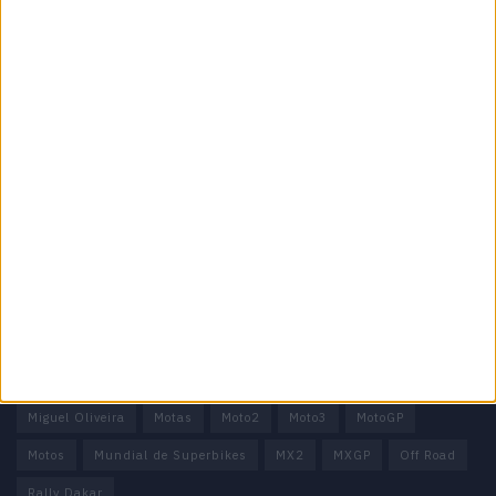
Motocross, Trial
Informação importante
Ficha técnica
Estatuto editorial
Política de privacidade
Termos e condições
Informação Legal
Como anunciar
Tags
Miguel Oliveira
Motas
Moto2
Moto3
MotoGP
Motos
Mundial de Superbikes
MX2
MXGP
Off Road
Rally Dakar