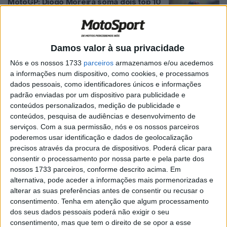
MotoGP: Diogo Moreira soma dois top 10
em Mugello e destaca evolução na
categoria rainha
POR
MIGUEL FRAGOSO
3 JUNHO, 2026
0
Damos valor à sua privacidade
MotoGP: Diogo Moreira abalado com
Nós e os nossos 1733
parceiros
armazenamos e/ou acedemos
acidentes na Catalunha ‘não quis olhar
a informações num dispositivo, como cookies, e processamos
sequer para a televisão’
dados pessoais, como identificadores únicos e informações
POR
MIGUEL FRAGOSO
22 MAIO, 2026
0
padrão enviadas por um dispositivo para publicidade e
conteúdos personalizados, medição de publicidade e
MotoGP: David Alonso entre Quartararo
conteúdos, pesquisa de audiências e desenvolvimento de
e Moreira, a guerra interna da Honda
serviços.
Com a sua permissão, nós e os nossos parceiros
POR
MIGUEL FRAGOSO
13 ABRIL, 2026
0
poderemos usar identificação e dados de geolocalização
precisos através da procura de dispositivos. Poderá clicar para
MotoGP: Diogo Moreira admite que
consentir o processamento por nossa parte e pela parte dos
pilotos têm de ‘ser malucos’
nossos 1733 parceiros, conforme descrito acima. Em
POR
MIGUEL FRAGOSO
8 ABRIL, 2026
0
alternativa, pode aceder a informações mais pormenorizadas e
alterar as suas preferências antes de consentir ou recusar o
MotoGP: Diogo Moreira ‘Tinha ritmo para
consentimento.
Tenha em atenção que algum processamento
lutar pelo top 10’ no Brasil
dos seus dados pessoais poderá não exigir o seu
POR
MIGUEL FRAGOSO
23 MARÇO, 2026
0
consentimento, mas que tem o direito de se opor a esse