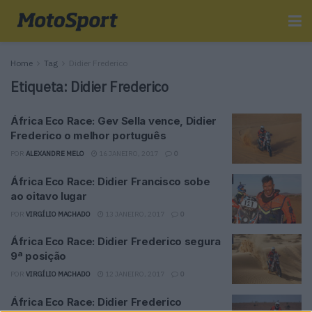
Home
Tag
Didier Frederico
Etiqueta:
Didier Frederico
África Eco Race: Gev Sella vence, Didier
Frederico o melhor português
POR
ALEXANDRE MELO
16 JANEIRO, 2017
0
África Eco Race: Didier Francisco sobe
ao oitavo lugar
POR
VIRGÍLIO MACHADO
13 JANEIRO, 2017
0
África Eco Race: Didier Frederico segura
9ª posição
POR
VIRGÍLIO MACHADO
12 JANEIRO, 2017
0
África Eco Race: Didier Frederico