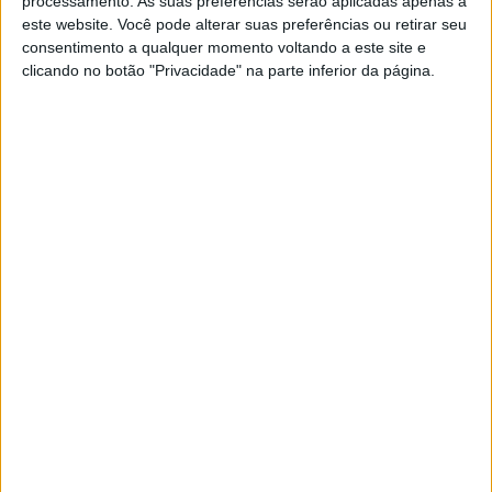
processamento. As suas preferências serão aplicadas apenas a
Racing com sortes diferentes na 5º
este website. Você pode alterar suas preferências ou retirar seu
etapa
consentimento a qualquer momento voltando a este site e
POR
VIRGÍLIO MACHADO
6 JANEIRO, 2017
0
clicando no botão "Privacidade" na parte inferior da página.
África Eco Race, Etapa 4: Didier
Frederico em progressão
POR
ALEXANDRE MELO
5 JANEIRO, 2017
0
África Eco Race, Etapa 4: Gev Sella mais
líder, Didier Frederico sobe na geral
POR
ALEXANDRE MELO
5 JANEIRO, 2017
0
África Eco Race: Didier Frederico e
Alexandre Azinhais em recuperação
POR
ALEXANDRE MELO
4 JANEIRO, 2017
0
África Eco Race: Gev Sella recupera o
comando, Albufeira Team sobe na geral
POR
ALEXANDRE MELO
4 JANEIRO, 2017
0
África Eco Race: Albufeira Team