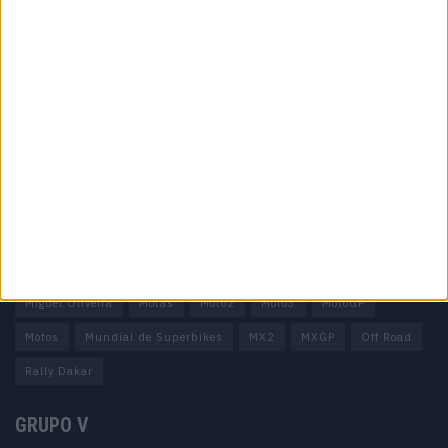
Informação importante
Ficha técnica
Estatuto editorial
Política de privacidade
Termos e condições
Informação Legal
Como anunciar
Tags
Miguel Oliveira
Motas
Moto2
Moto3
MotoGP
Motos
Mundial de Superbikes
MX2
MXGP
Off Road
Rally Dakar
GRUPO V