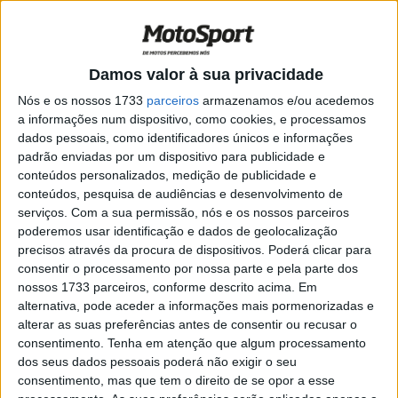
mantém nono lugar, Alexandre Azinhais
regressa amanhã
POR
ALEXANDRE MELO
11 JANEIRO, 2017
0
Damos valor à sua privacidade
África Eco Race: Alexandre Azinhais com
problemas e Didier Frederico sobe a 9º
Nós e os nossos 1733
parceiros
armazenamos e/ou acedemos
a informações num dispositivo, como cookies, e processamos
POR
VIRGÍLIO MACHADO
10 JANEIRO, 2017
0
dados pessoais, como identificadores únicos e informações
África Eco Race: Alexandre Azinhais
padrão enviadas por um dispositivo para publicidade e
sobe a nono
conteúdos personalizados, medição de publicidade e
conteúdos, pesquisa de audiências e desenvolvimento de
POR
ALEXANDRE MELO
9 JANEIRO, 2017
0
serviços.
Com a sua permissão, nós e os nossos parceiros
poderemos usar identificação e dados de geolocalização
África Eco Race: Alexandre Azinhais com
precisos através da procura de dispositivos. Poderá clicar para
pódio na 6ª etapa
consentir o processamento por nossa parte e pela parte dos
POR
VIRGÍLIO MACHADO
8 JANEIRO, 2017
0
nossos 1733 parceiros, conforme descrito acima. Em
alternativa, pode aceder a informações mais pormenorizadas e
África Eco Race: Alexandre Azinhais
alterar as suas preferências antes de consentir ou recusar o
terceiro na 6ª etapa
consentimento.
Tenha em atenção que algum processamento
POR
ALEXANDRE MELO
8 JANEIRO, 2017
0
dos seus dados pessoais poderá não exigir o seu
consentimento, mas que tem o direito de se opor a esse
África Eco Race: Pilotos da Albufeira