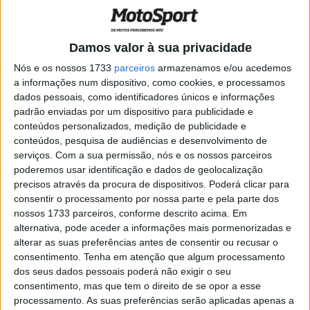
muito agradável de conduzir no
molhado”
POR
RICARDO FERREIRA
11 FEVEREIRO, 2023
0
Damos valor à sua privacidade
MotoGP, Joan Mir (16º): “Fomos mais
Nós e os nossos 1733
parceiros
armazenamos e/ou acedemos
rápidos do que ontem, mas há ainda
a informações num dispositivo, como cookies, e processamos
muito para fazer”
dados pessoais, como identificadores únicos e informações
POR
RICARDO FERREIRA
11 FEVEREIRO, 2023
0
padrão enviadas por um dispositivo para publicidade e
conteúdos personalizados, medição de publicidade e
MotoGP, Marc Marquez (13º): “Tivémos
conteúdos, pesquisa de audiências e desenvolvimento de
que mudar o nosso plano de hoje para
serviços.
Com a sua permissão, nós e os nossos parceiros
amanhã”
poderemos usar identificação e dados de geolocalização
POR
RICARDO FERREIRA
11 FEVEREIRO, 2023
0
precisos através da procura de dispositivos. Poderá clicar para
consentir o processamento por nossa parte e pela parte dos
MotoGP, Sepang, Pol Espargaró (3º): O
nossos 1733 parceiros, conforme descrito acima. Em
tempo estava complicado hoje, mas não
alternativa, pode aceder a informações mais pormenorizadas e
podemos mudar isso”
alterar as suas preferências antes de consentir ou recusar o
POR
RICARDO FERREIRA
11 FEVEREIRO, 2023
0
consentimento.
Tenha em atenção que algum processamento
dos seus dados pessoais poderá não exigir o seu
MotoGP, Sepang, Jorge Martin (1º): “Cai e
consentimento, mas que tem o direito de se opor a esse
estou com dores numa mão, espero que
processamento. As suas preferências serão aplicadas apenas a
isso não me afete amanhã”