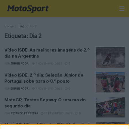
Home
Tag
Dia 2
Etiqueta:
Dia 2
Vídeo ISDE: As melhores imagens do 2.º
dia na Argentina
POR
JORGE RÓ JR.
7 NOVEMBRO, 2023
0
Vídeo ISDE, 2.º dia: Seleção Júnior de
Portugal sobe para o 8.º posto
POR
JORGE RÓ JR.
7 NOVEMBRO, 2023
0
MotoGP, Testes Sepang: O resumo do
segundo dia
POR
RICARDO FERREIRA
11 FEVEREIRO, 2023
0
MotoGP, Miguel Oliveira (2º): “A Aprilia é