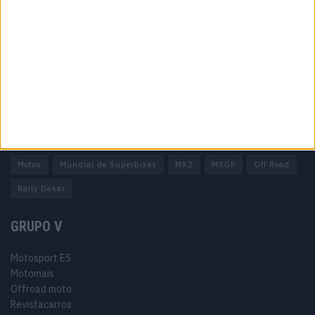
Estatuto editorial
Política de privacidade
Termos e condições
Informação Legal
Como anunciar
Tags
Miguel Oliveira
Motas
Moto2
Moto3
MotoGP
Motos
Mundial de Superbikes
MX2
MXGP
Off Road
Rally Dakar
GRUPO V
Motosport ES
Motomais
Offroad moto
Revistacarros