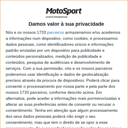
SuperEnduro, Hungria: Ninguém parou
Billy Bolt, Diogo Vieira sexto
POR
RICARDO FERREIRA
5 FEVEREIRO, 2023
0
Damos valor à sua privacidade
Vídeo CM SuperEnduro: O resumo do GP
da Polónia
Nós e os nossos 1733
parceiros
armazenamos e/ou acedemos
a informações num dispositivo, como cookies, e processamos
POR
JORGE RÓ JR.
16 DEZEMBRO, 2022
0
dados pessoais, como identificadores únicos e informações
CM SuperEnduro, Polónia: Domínio
padrão enviadas por um dispositivo para publicidade e
absoluto de Bolt, noite difícil para os
conteúdos personalizados, medição de publicidade e
lusos
conteúdos, pesquisa de audiências e desenvolvimento de
serviços.
Com a sua permissão, nós e os nossos parceiros
POR
JORGE RÓ JR.
10 DEZEMBRO, 2022
0
poderemos usar identificação e dados de geolocalização
CM SuperEnduro, Alemanha II: Diogo
precisos através da procura de dispositivos. Poderá clicar para
Vieira termina mundial no 4.º lugar!
consentir o processamento por nossa parte e pela parte dos
nossos 1733 parceiros, conforme descrito acima. Em
POR
JORGE RÓ JR.
20 MARÇO, 2022
0
alternativa, pode aceder a informações mais pormenorizadas e
alterar as suas preferências antes de consentir ou recusar o
CM SuperEnduro, Alemanha I: Billy Bolt
consentimento.
Tenha em atenção que algum processamento
campeão, Diogo Vieira 5.º!
dos seus dados pessoais poderá não exigir o seu
POR
JORGE RÓ JR.
19 MARÇO, 2022
0
consentimento, mas que tem o direito de se opor a esse