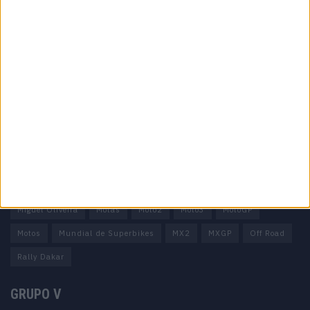
Informação importante
Ficha técnica
Estatuto editorial
Política de privacidade
Termos e condições
Informação Legal
Como anunciar
Tags
Miguel Oliveira
Motas
Moto2
Moto3
MotoGP
Motos
Mundial de Superbikes
MX2
MXGP
Off Road
Rally Dakar
GRUPO V