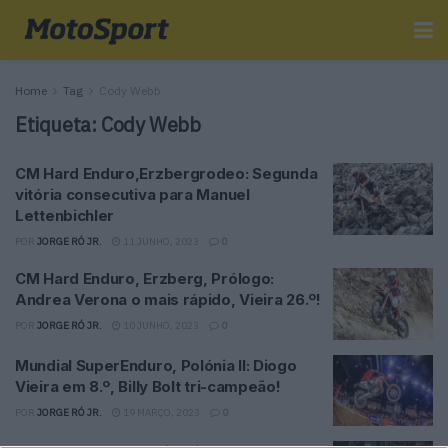
Home
Tag
Cody Webb
Etiqueta:
Cody Webb
CM Hard Enduro,Erzbergrodeo: Segunda
vitória consecutiva para Manuel
Lettenbichler
POR
JORGE RÓ JR.
11 JUNHO, 2023
0
CM Hard Enduro, Erzberg, Prólogo:
Andrea Verona o mais rápido, Vieira 26.º!
POR
JORGE RÓ JR.
10 JUNHO, 2023
0
Mundial SuperEnduro, Polónia II: Diogo
Vieira em 8.º, Billy Bolt tri-campeão!
POR
JORGE RÓ JR.
19 MARÇO, 2023
0