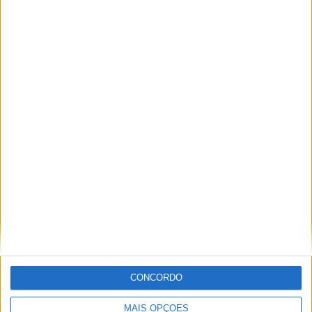
Moto2, Malásia – Dixon vence, mas
Moreira é novo líder
POR
PAULO ARAÚJO
26 OUTUBRO, 2025
0
1
2
3
Tendências
Comentários
Novidades
MotoGP- Reviravolta com Oliveira na Honda
8 SETEMBRO, 2025
MotoGP: Reviravolta? Miguel Oliveira pode
ter vaga em 2026
28 AGOSTO, 2025
CONCORDO
MotoGP: Paolo Campinoti (Pramac) faz
revelações ‘desconfortáveis’ sobre Marc
MAIS OPÇÕES