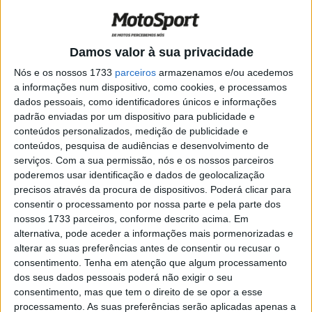
manobra espetacular
POR
PAULO ARAÚJO
21 JUNHO, 2026
0
Moto2 – Guevara na Pole, González na
Damos valor à sua privacidade
segunda fila
Nós e os nossos 1733
parceiros
armazenamos e/ou acedemos
POR
PAULO ARAÚJO
6 JUNHO, 2026
0
a informações num dispositivo, como cookies, e processamos
dados pessoais, como identificadores únicos e informações
MotoGP – Sessões de treinos
padrão enviadas por um dispositivo para publicidade e
prolongadas
conteúdos personalizados, medição de publicidade e
POR
PAULO ARAÚJO
17 MARÇO, 2026
0
conteúdos, pesquisa de audiências e desenvolvimento de
serviços.
Com a sua permissão, nós e os nossos parceiros
Jr GP, Valência – Queda no final dá
poderemos usar identificação e dados de geolocalização
reviravolta nas Moto2
precisos através da procura de dispositivos. Poderá clicar para
POR
PAULO ARAÚJO
24 NOVEMBRO, 2025
0
consentir o processamento por nossa parte e pela parte dos
nossos 1733 parceiros, conforme descrito acima. Em
Moto2 – Retrospetiva dum ano surpresa
alternativa, pode aceder a informações mais pormenorizadas e
alterar as suas preferências antes de consentir ou recusar o
POR
PAULO ARAÚJO
19 NOVEMBRO, 2025
0
consentimento.
Tenha em atenção que algum processamento
Moto2 – Boscoscuro, a rival italiana
dos seus dados pessoais poderá não exigir o seu
consentimento, mas que tem o direito de se opor a esse
POR
PAULO ARAÚJO
17 NOVEMBRO, 2025
0
processamento. As suas preferências serão aplicadas apenas a