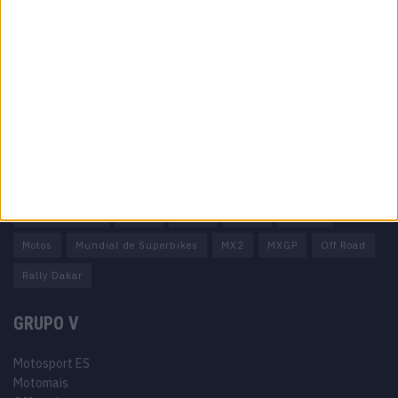
Ficha técnica
Estatuto editorial
Política de privacidade
Termos e condições
Informação Legal
Como anunciar
Tags
Miguel Oliveira
Motas
Moto2
Moto3
MotoGP
Motos
Mundial de Superbikes
MX2
MXGP
Off Road
Rally Dakar
GRUPO V
Motosport ES
Motomais