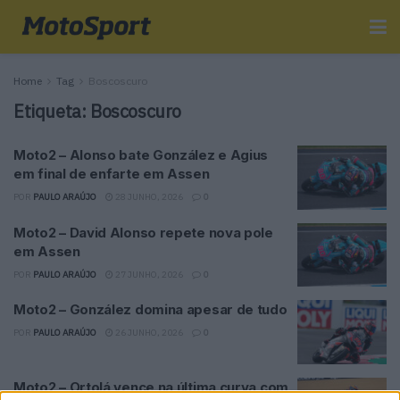
Home
Tag
Boscoscuro
Etiqueta:
Boscoscuro
Moto2 – Alonso bate González e Agius
em final de enfarte em Assen
POR
PAULO ARAÚJO
28 JUNHO, 2026
0
Moto2 – David Alonso repete nova pole
em Assen
POR
PAULO ARAÚJO
27 JUNHO, 2026
0
Moto2 – González domina apesar de tudo
POR
PAULO ARAÚJO
26 JUNHO, 2026
0
Moto2 – Ortolá vence na última curva com