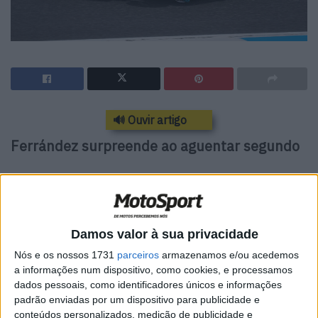
🔊 Ouvir artigo
Ferrández surpreende ao aguentar segundo
Muñoz, Ferrández, vd Goorbergh e Vietti vieram da Q1
animar a qualificação final das Moto2, que teve David
Alonso e Guevara como protagonistas iniciais, ao lado do
Damos valor à sua privacidade
próprio Ferrández.
Nós e os nossos 1731
parceiros
armazenamos e/ou acedemos
a informações num dispositivo, como cookies, e processamos
dados pessoais, como identificadores únicos e informações
padrão enviadas por um dispositivo para publicidade e
conteúdos personalizados, medição de publicidade e