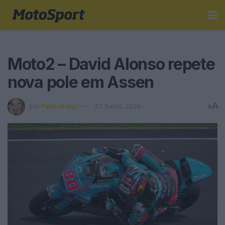
Moto2 – David Alonso repete
nova pole em Assen
A
por
Paulo Araújo
27 Junho, 2026
A