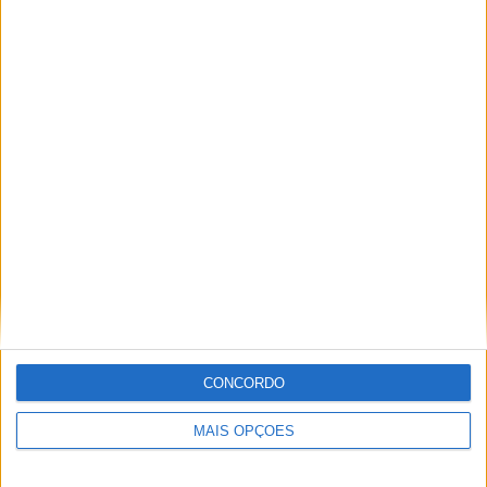
Paulo Araújo
Com uma experiência de várias décadas no âmbito do
motociclismo, viajou pelo mundo cobrindo eventos nas
duas rodas. Já foi piloto de velocidade, team manager,
instrutor, jornalista e comentador de rádio e televisão,
especializando nas modalidades de velocidade, em
particular MotoGP, SBK e Endurance.
Artigos relacionados
CONCORDO
MAIS OPÇÕES