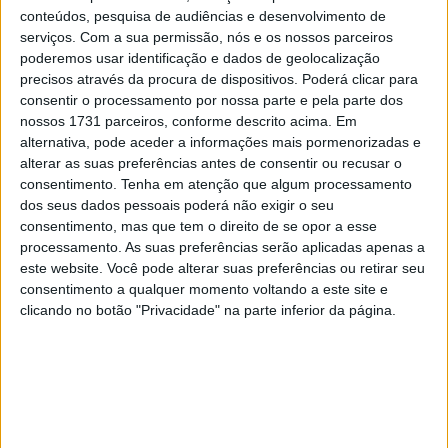
conteúdos, pesquisa de audiências e desenvolvimento de
serviços.
Com a sua permissão, nós e os nossos parceiros
poderemos usar identificação e dados de geolocalização
precisos através da procura de dispositivos. Poderá clicar para
consentir o processamento por nossa parte e pela parte dos
nossos 1731 parceiros, conforme descrito acima. Em
alternativa, pode aceder a informações mais pormenorizadas e
alterar as suas preferências antes de consentir ou recusar o
Agius, Muñoz e Holgado, no entanto, estavam por perto,
consentimento.
Tenha em atenção que algum processamento
mas os tempos provavam-se difíceis de obter e pouco
dos seus dados pessoais poderá não exigir o seu
mudou até aos últimos 2 minutos, quando Manu
consentimento, mas que tem o direito de se opor a esse
processamento. As suas preferências serão aplicadas apenas a
González começou a ‘mostrar serviço’, tentando subir de
este website. Você pode alterar suas preferências ou retirar seu
7º, mas nem ele nem Agius subiram, deixando David
consentimento a qualquer momento voltando a este site e
Alonso em nova pole. Van der Goorbergh seria o melhor
clicando no botão "Privacidade" na parte inferior da página.
holandês em 14º, dando pouca alegria aos numerosos
fãs locais. O resultado por dar uma corrida
surpreendente nas 22 voltas de amanhã…
Artigos relacionados