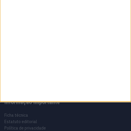
5 AGOSTO, 2026
Sobre
Especialistas em Motos, MotoGP, MXGP, Enduro, SuperBikes,
Motocross, Trial
Informação importante
Ficha técnica
Estatuto editorial
Política de privacidade