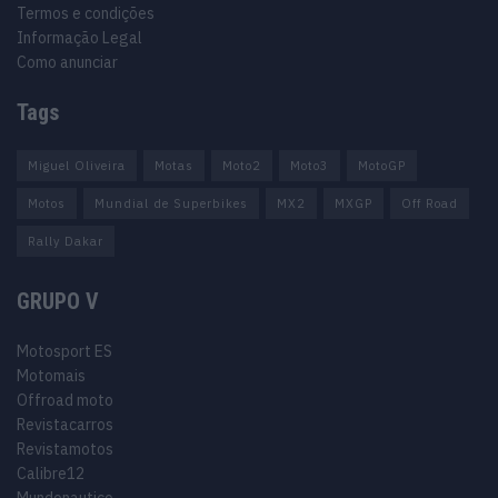
Termos e condições
Informação Legal
Como anunciar
Tags
Miguel Oliveira
Motas
Moto2
Moto3
MotoGP
Motos
Mundial de Superbikes
MX2
MXGP
Off Road
Rally Dakar
GRUPO V
Motosport ES
Motomais
Offroad moto
Revistacarros
Revistamotos
Calibre12