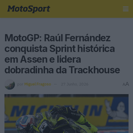
MotoGP: Raúl Fernández
conquista Sprint histórica
em Assen e lidera
dobradinha da Trackhouse
A
por
Miguel Fragoso
27 Junho, 2026
A