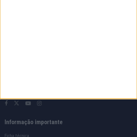
MotoGP: O erro estratégico da KTM que
entregou Acosta à Ducati
5 AGOSTO, 2026
Sobre
Especialistas em Motos, MotoGP, MXGP, Enduro, SuperBikes,
Motocross, Trial
Informação importante
Ficha técnica