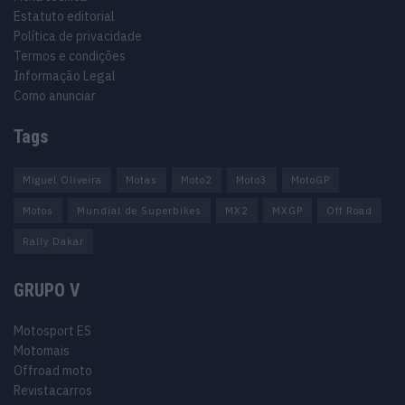
Estatuto editorial
Política de privacidade
Termos e condições
Informação Legal
Como anunciar
Tags
Miguel Oliveira
Motas
Moto2
Moto3
MotoGP
Motos
Mundial de Superbikes
MX2
MXGP
Off Road
Rally Dakar
GRUPO V
Motosport ES
Motomais
Offroad moto
Revistacarros