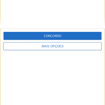
Miguel Fragoso
Jornalista para o site motosport que estuda e escreve
CONCORDO
sobre todas as novidades do mundo motorizado. Nasci
no mundo das “duas rodas” por culpa da família que
MAIS OPÇÕES
sempre esteve associada a este meio. Conseguir
trabalhar nesta área e falar sobre o mundo das motos é
um privilégio enorme.
Artigos relacionados