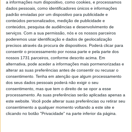
a informações num dispositivo, como cookies, e processamos
20m05,310s e resistiu à pressão do seu companheiro de
dados pessoais, como identificadores únicos e informações
equipa, Ai Ogura, que terminou a apenas 0,640 segundos
padrão enviadas por um dispositivo para publicidade e
da vitória. Com este resultado, a equipa satélite da Aprilia
conteúdos personalizados, medição de publicidade e
conteúdos, pesquisa de audiências e desenvolvimento de
assinou um feito memorável ao ocupar os dois lugares
serviços.
Com a sua permissão, nós e os nossos parceiros
mais altos do pódio.
poderemos usar identificação e dados de geolocalização
precisos através da procura de dispositivos. Poderá clicar para
A luta pelo último lugar do pódio foi extremamente
consentir o processamento por nossa parte e pela parte dos
renhida. Fabio Di Giannantonio levou a melhor sobre
nossos 1731 parceiros, conforme descrito acima. Em
Marco Bezzecchi por apenas 0,312 segundos, garantindo
alternativa, pode aceder a informações mais pormenorizadas e
alterar as suas preferências antes de consentir ou recusar o
o terceiro lugar para a VR46 Ducati.
consentimento.
Tenha em atenção que algum processamento
dos seus dados pessoais poderá não exigir o seu
Artigos relacionados
consentimento, mas que tem o direito de se opor a esse
processamento. As suas preferências serão aplicadas apenas a
MotoGP: Bagnaia acredita numa segunda
este website. Você pode alterar suas preferências ou retirar seu
metade da época mais equilibrada
consentimento a qualquer momento voltando a este site e
5 AGOSTO, 2026
clicando no botão "Privacidade" na parte inferior da página.
MotoGP: Bulega intensifica
desenvolvimento da Ducati 850 e já soma