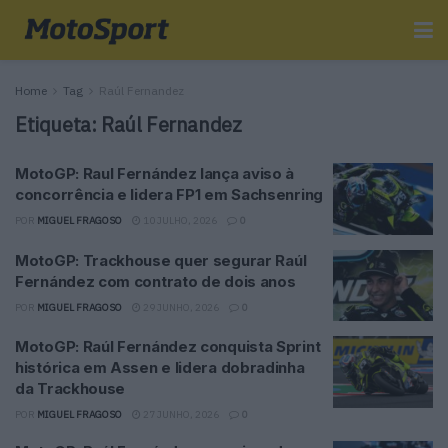
Home
Tag
Raúl Fernandez
Etiqueta:
Raúl Fernandez
MotoGP: Raul Fernández lança aviso à
concorrência e lidera FP1 em Sachsenring
POR
MIGUEL FRAGOSO
10 JULHO, 2026
0
MotoGP: Trackhouse quer segurar Raúl
Fernández com contrato de dois anos
POR
MIGUEL FRAGOSO
29 JUNHO, 2026
0
MotoGP: Raúl Fernández conquista Sprint
histórica em Assen e lidera dobradinha
da Trackhouse
POR
MIGUEL FRAGOSO
27 JUNHO, 2026
0