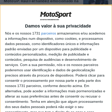
MotoGP: Raúl Fernández emocionado na
vitória na Sprint; De saída em 2027?
POR
MIGUEL FRAGOSO
30 MAIO, 2026
0
MotoGP: ‘Foi surreal’ Raúl Fernández
Damos valor à sua privacidade
acusa Jorge Martín
Nós e os nossos 1731
parceiros
armazenamos e/ou acedemos
POR
MIGUEL FRAGOSO
18 MAIO, 2026
0
a informações num dispositivo, como cookies, e processamos
dados pessoais, como identificadores únicos e informações
MotoGP: Raúl Fernadez no topo;
padrão enviadas por um dispositivo para publicidade e
Quartararo P4 com mais de duas horas
conteúdos personalizados, medição de publicidade e
para o fim dos testes em Jerez
conteúdos, pesquisa de audiências e desenvolvimento de
POR
MIGUEL FRAGOSO
27 ABRIL, 2026
0
serviços.
Com a sua permissão, nós e os nossos parceiros
poderemos usar identificação e dados de geolocalização
MotoGP: Martin, Fernandez e Di
precisos através da procura de dispositivos. Poderá clicar para
Giannantonio lesionados e fora do teste
consentir o processamento por nossa parte e pela parte dos
na Malásia
nossos 1731 parceiros, conforme descrito acima. Em
POR
RICARDO FERREIRA
5 FEVEREIRO, 2025
0
alternativa, pode aceder a informações mais pormenorizadas e
alterar as suas preferências antes de consentir ou recusar o
MotoGP, Raúl Fernandez ‘Sempre gostei
consentimento.
Tenha em atenção que algum processamento
de pilotar em Sepang; tentar desfrutar o
dos seus dados pessoais poderá não exigir o seu
máximo’
consentimento, mas que tem o direito de se opor a esse