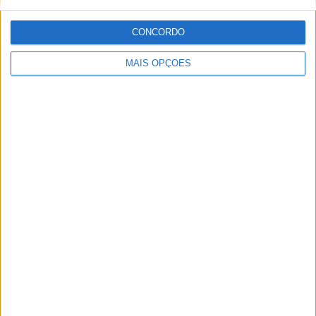
8 SETEMBRO, 2025
CONCORDO
MotoGP: Reviravolta? Miguel Oliveira pode
MAIS OPÇÕES
ter vaga em 2026
28 AGOSTO, 2025
MotoGP: Paolo Campinoti (Pramac) faz
revelações ‘desconfortáveis’ sobre Marc
Márquez
16 OUTUBRO, 2025
MotoGP: Toprak Razgatlioglu ‘muito
superior’ a Miguel Oliveira
29 DEZEMBRO, 2025