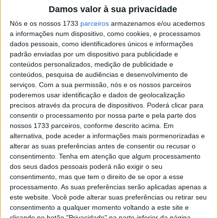
passada, mas admitiu que este triunfo teve um
Damos valor à sua privacidade
significado muito diferente.
Nós e os nossos 1733
parceiros
armazenamos e/ou acedemos
a informações num dispositivo, como cookies, e processamos
Grande parte dessa emoção deve-se ao momento que
dados pessoais, como identificadores únicos e informações
atravessa. Fernández chegou a Mugello após a polémica
padrão enviadas por um dispositivo para publicidade e
com o também piloto da Aprilia, Jorge Martín, na
conteúdos personalizados, medição de publicidade e
conteúdos, pesquisa de audiências e desenvolvimento de
Catalunha, e com incertezas em relação ao seu futuro no
serviços.
Com a sua permissão, nós e os nossos parceiros
MotoGP.
poderemos usar identificação e dados de geolocalização
precisos através da procura de dispositivos. Poderá clicar para
Artigos relacionados
consentir o processamento por nossa parte e pela parte dos
nossos 1733 parceiros, conforme descrito acima. Em
alternativa, pode aceder a informações mais pormenorizadas e
MotoGP: Moto3,David Almansa vence em
alterar as suas preferências antes de consentir ou recusar o
Silverstone após corrida repleta de
consentimento.
Tenha em atenção que algum processamento
emoções
dos seus dados pessoais poderá não exigir o seu
9 AGOSTO, 2026
consentimento, mas que tem o direito de se opor a esse
MotoGP: ‘Hat-trick’ Aprilia em Silverstone!
processamento. As suas preferências serão aplicadas apenas a
Primeiras impressões de Raúl, Martín e
este website. Você pode alterar suas preferências ou retirar seu
Bezzecchi
consentimento a qualquer momento voltando a este site e
9 AGOSTO, 2026
clicando no botão "Privacidade" na parte inferior da página.