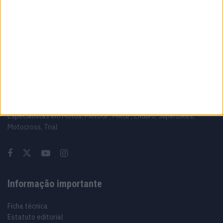
voltar ao Mundial em 2027
9 AGOSTO, 2026
Sobre
Especialistas em Motos, MotoGP, MXGP, Enduro, SuperBikes,
Motocross, Trial
Informação importante
Ficha técnica
Estatuto editorial