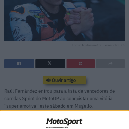
Fonte: Instagram/ raulfernandez_25
🔊 Ouvir artigo
Raúl Fernández entrou para a lista de vencedores de
corridas Sprint do MotoGP ao conquistar uma vitória
“super emotiva” este sábado em Mugello.
O piloto da Trackhouse já tinha vencido um Grande
Prémio da categoria rainha, em Phillip Island na época