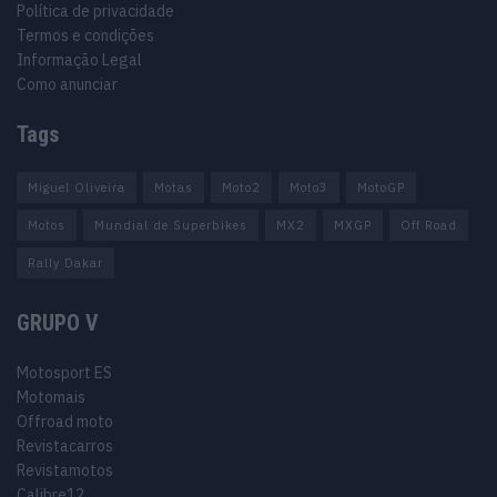
Política de privacidade
Termos e condições
Informação Legal
Como anunciar
Tags
Miguel Oliveira
Motas
Moto2
Moto3
MotoGP
Motos
Mundial de Superbikes
MX2
MXGP
Off Road
Rally Dakar
GRUPO V
Motosport ES
Motomais
Offroad moto
Revistacarros
Revistamotos
Calibre12