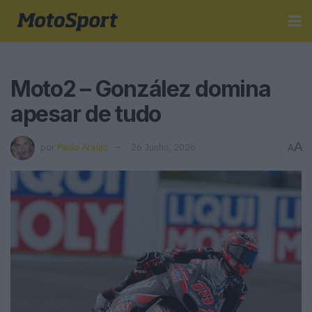
Moto2 – González domina
apesar de tudo
A
por
Paulo Araújo
26 Junho, 2026
A