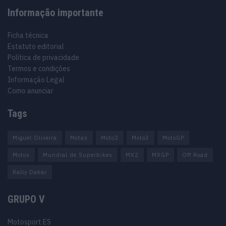
Informação importante
Ficha técnica
Estatuto editorial
Política de privacidade
Termos e condições
Informação Legal
Como anunciar
Tags
Miguel Oliveira
Motas
Moto2
Moto3
MotoGP
Motos
Mundial de Superbikes
MX2
MXGP
Off Road
Rally Dakar
GRUPO V
Motosport ES