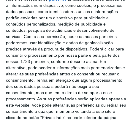
mas quando a grelha começou a entrar no
a informações num dispositivo, como cookies, e processamos
ritmo, 10 minutos depois, passou a haver só
dados pessoais, como identificadores únicos e informações
um líder, que é também o líder do
padrão enviadas por um dispositivo para publicidade e
Campeonato.
conteúdos personalizados, medição de publicidade e
conteúdos, pesquisa de audiências e desenvolvimento de
serviços.
Com a sua permissão, nós e os nossos parceiros
poderemos usar identificação e dados de geolocalização
precisos através da procura de dispositivos. Poderá clicar para
consentir o processamento por nossa parte e pela parte dos
nossos 1733 parceiros, conforme descrito acima. Em
alternativa, pode aceder a informações mais pormenorizadas e
alterar as suas preferências antes de consentir ou recusar o
consentimento.
Tenha em atenção que algum processamento
dos seus dados pessoais poderá não exigir o seu
consentimento, mas que tem o direito de se opor a esse
processamento. As suas preferências serão aplicadas apenas a
este website. Você pode alterar suas preferências ou retirar seu
consentimento a qualquer momento voltando a este site e
clicando no botão "Privacidade" na parte inferior da página.
As Kalex pretas da Dynavolt monopolizaram
primeiro e segundo e o interesse passou a