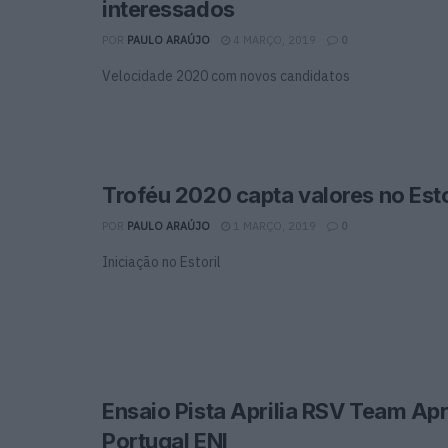
interessados
POR
PAULO ARAÚJO
4 MARÇO, 2019
0
Velocidade 2020 com novos candidatos
Troféu 2020 capta valores no Esto
POR
PAULO ARAÚJO
1 MARÇO, 2019
0
Iniciação no Estoril
Ensaio Pista Aprilia RSV Team Apri
Portugal ENI