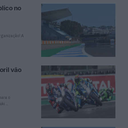
blico no
organização! A
oril vão
para o
i ...