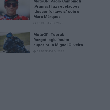
MotoGP: Paolo Campinoti
(Pramac) faz revelações
‘desconfortáveis’ sobre
Marc Márquez
16 OUTUBRO, 2025
MotoGP: Toprak
Razgatlioglu ‘muito
superior’ a Miguel Oliveira
29 DEZEMBRO, 2025