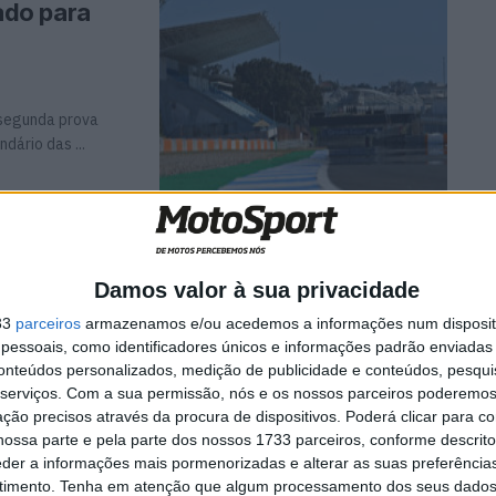
ado para
 segunda prova
dário das ...
 luta a Ivo
Damos valor à sua privacidade
33
parceiros
armazenamos e/ou acedemos a informações num dispositi
essoais, como identificadores únicos e informações padrão enviadas 
ida
conteúdos personalizados, medição de publicidade e conteúdos, pesqui
serviços.
Com a sua permissão, nós e os nossos parceiros poderemos 
ção precisos através da procura de dispositivos. Poderá clicar para co
ossa parte e pela parte dos nossos 1733 parceiros, conforme descrit
eder a informações mais pormenorizadas e alterar as suas preferência
00
timento.
Tenha em atenção que algum processamento dos seus dados