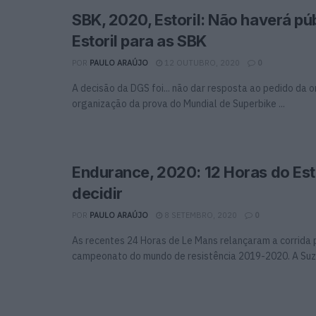
SBK, 2020, Estoril: Não haverá pú
Estoril para as SBK
POR
PAULO ARAÚJO
12 OUTUBRO, 2020
0
A decisão da DGS foi... não dar resposta ao pedido da 
organização da prova do Mundial de Superbike ...
Endurance, 2020: 12 Horas do Est
decidir
POR
PAULO ARAÚJO
8 SETEMBRO, 2020
0
As recentes 24 Horas de Le Mans relançaram a corrida 
campeonato do mundo de resistência 2019-2020. A Suzuk