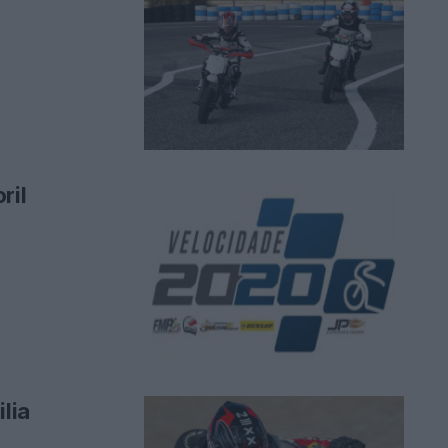
ril
lia