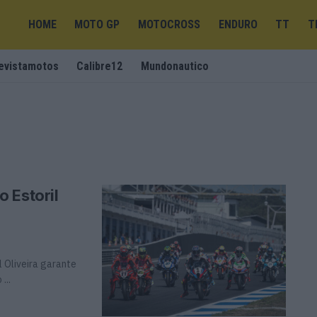
HOME
MOTO GP
MOTOCROSS
ENDURO
TT
T
evistamotos
Calibre12
Mundonautico
 Estoril
 Oliveira garante
...