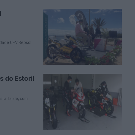
l
idade CEV Repsol
s do Estoril
esta tarde, com