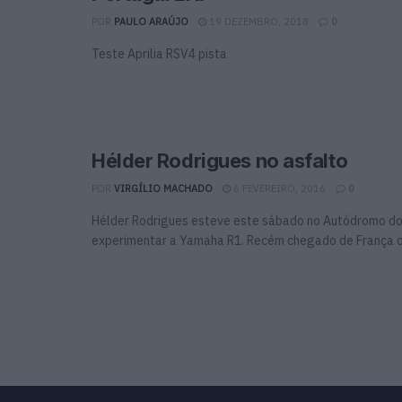
POR
PAULO ARAÚJO
19 DEZEMBRO, 2018
0
Teste Aprilia RSV4 pista
Hélder Rodrigues no asfalto
POR
VIRGÍLIO MACHADO
6 FEVEREIRO, 2016
0
Hélder Rodrigues esteve este sábado no Autódromo do 
experimentar a Yamaha R1. Recém chegado de França on