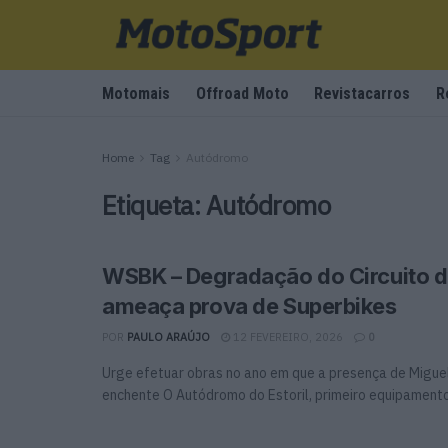
Motomais
Offroad Moto
Revistacarros
R
Home
Tag
Autódromo
Etiqueta:
Autódromo
WSBK – Degradação do Circuito do
ameaça prova de Superbikes
POR
PAULO ARAÚJO
12 FEVEREIRO, 2026
0
Urge efetuar obras no ano em que a presença de Miguel
enchente O Autódromo do Estoril, primeiro equipamento 