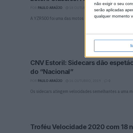
não exigir o seu co
POR
PAULO ARAÚJO
18 OUTUBRO, 2019
0
serão aplicadas apen
qualquer momento vol
A YZR500 foi uma das motos que mais atenções atraiu n
M
CNV Estoril: Sidecars dão espetác
do “Nacional”
POR
PAULO ARAÚJO
16 OUTUBRO, 2019
0
Os sidecars atingem velocidades semelhantes a uma m
Troféu Velocidade 2020 com 18 