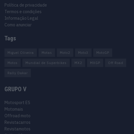
Política de privacidade
Termos e condições
Informação Legal
Como anunciar
Tags
Miguel Oliveira
Motas
Moto2
Moto3
MotoGP
Motos
Mundial de Superbikes
MX2
MXGP
Off Road
Rally Dakar
GRUPO V
Motosport ES
Motomais
Offroad moto
Revistacarros
Revistamotos