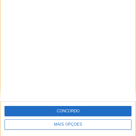
Paulo Araújo
Jornalista especialista de velocidade, MotoGP e SBK
com mais de 36 anos de atividade, incluindo Imprensa,
Radio e TV e trabalhos publicados no Reino Unido,
Irlanda, Grécia, Canadá e Brasil além de Portugal
CONCORDO
Artigos relacionados
MAIS OPÇÕES