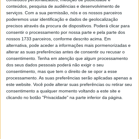
conteúdos, pesquisa de audiências e desenvolvimento de
serviços.
Com a sua permissão, nós e os nossos parceiros
poderemos usar identificação e dados de geolocalização
precisos através da procura de dispositivos. Poderá clicar para
consentir o processamento por nossa parte e pela parte dos
nossos 1733 parceiros, conforme descrito acima. Em
alternativa, pode aceder a informações mais pormenorizadas e
alterar as suas preferências antes de consentir ou recusar o
Artigos relacionados
consentimento.
Tenha em atenção que algum processamento
dos seus dados pessoais poderá não exigir o seu
consentimento, mas que tem o direito de se opor a esse
MotoGP: Jack Miller prepara adeus após 16
temporadas nos Grandes Prémios
processamento. As suas preferências serão aplicadas apenas a
este website. Você pode alterar suas preferências ou retirar seu
8 AGOSTO, 2026
consentimento a qualquer momento voltando a este site e
clicando no botão "Privacidade" na parte inferior da página.
MotoGP: Moto2,Pole para Izan Guevara
após volta demolidora em Silverstone
8 AGOSTO, 2026