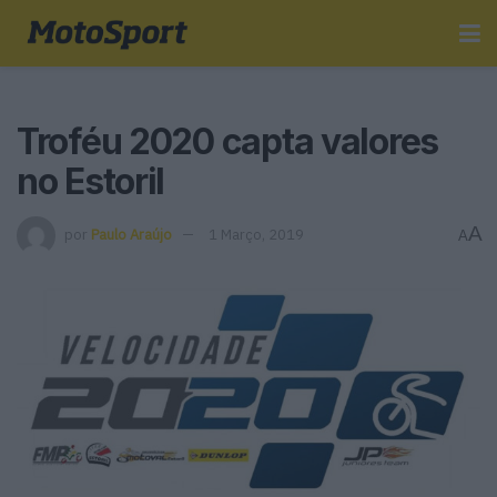
Troféu 2020 capta valores
no Estoril
A
por
Paulo Araújo
1 Março, 2019
A