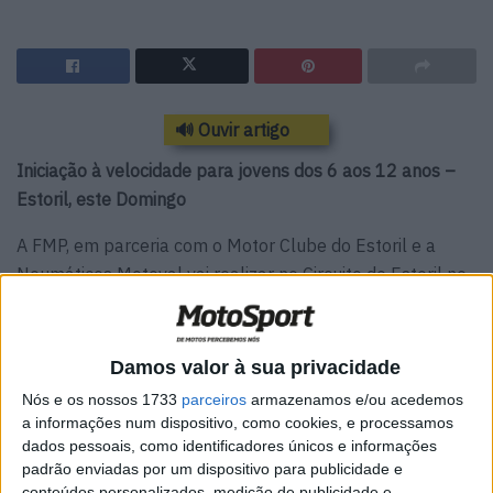
🔊 Ouvir artigo
Iniciação à velocidade para jovens dos 6 aos 12 anos –
Estoril, este Domingo
A FMP, em parceria com o Motor Clube do Estoril e a
Neumáticos Motoval vai realizar no Circuito do Estoril no
dia 3 de Março a 1ª. ação em 2019 de iniciação ao
Motociclismo de Velocidade para Jovens dos 6 aos 12
anos inserida na iniciativa Velocidade Objetivo 2020.
Damos valor à sua privacidade
Nós e os nossos 1733
parceiros
armazenamos e/ou acedemos
a informações num dispositivo, como cookies, e processamos
dados pessoais, como identificadores únicos e informações
padrão enviadas por um dispositivo para publicidade e
conteúdos personalizados, medição de publicidade e