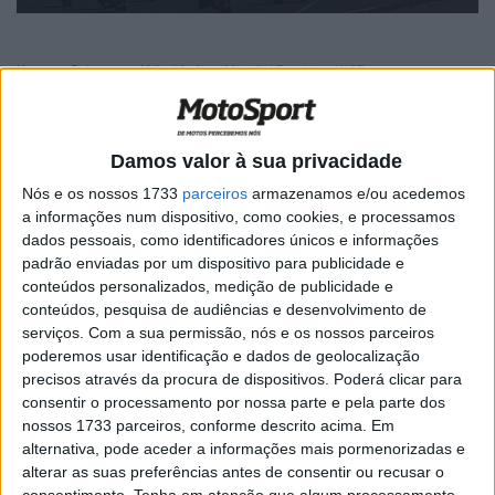
Home
Category
Velocidade
Mundial Feminino WCR
Mundial Feminino WCR
Damos valor à sua privacidade
WCR – Ação a 4 dá nova vitória a Maria
Herrera
Nós e os nossos 1733
parceiros
armazenamos e/ou acedemos
a informações num dispositivo, como cookies, e processamos
POR
PAULO ARAÚJO
14 JUNHO, 2026
0
dados pessoais, como identificadores únicos e informações
padrão enviadas por um dispositivo para publicidade e
WCR – Herrera vence, Ramos e Ponziani
conteúdos personalizados, medição de publicidade e
caem
conteúdos, pesquisa de audiências e desenvolvimento de
POR
PAULO ARAÚJO
13 JUNHO, 2026
0
serviços.
Com a sua permissão, nós e os nossos parceiros
poderemos usar identificação e dados de geolocalização
WCR – Paola Ramos surpreende com
precisos através da procura de dispositivos. Poderá clicar para
Superpole em Misano
consentir o processamento por nossa parte e pela parte dos
POR
PAULO ARAÚJO
12 JUNHO, 2026
0
nossos 1733 parceiros, conforme descrito acima. Em
alternativa, pode aceder a informações mais pormenorizadas e
WCR – Antevisão do Mundial Feminino,
alterar as suas preferências antes de consentir ou recusar o
com Herrera e Neila muito próximas
consentimento.
Tenha em atenção que algum processamento