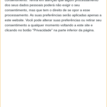
POR
PAULO ARAÚJO
12 JUNHO, 2026
0
dos seus dados pessoais poderá não exigir o seu
consentimento, mas que tem o direito de se opor a esse
WSBK -Pequenas alterações aos
processamento. As suas preferências serão aplicadas apenas a
regulamentos
este website. Você pode alterar suas preferências ou retirar seu
POR
PAULO ARAÚJO
15 MAIO, 2026
0
consentimento a qualquer momento voltando a este site e
clicando no botão "Privacidade" na parte inferior da página.
WCR – Sensacional corrida dá vitória a
Paola Ramos
POR
PAULO ARAÚJO
3 MAIO, 2026
0
WCR – Herrera supera Neila e Ramos em
Balaton Park
POR
PAULO ARAÚJO
2 MAIO, 2026
0
WCR – Herrera perfeita na Superpole
POR
PAULO ARAÚJO
1 MAIO, 2026
0
WCR – Maria Herrera liderou primeiro
treino livre em Balaton
POR
PAULO ARAÚJO
1 MAIO, 2026
0