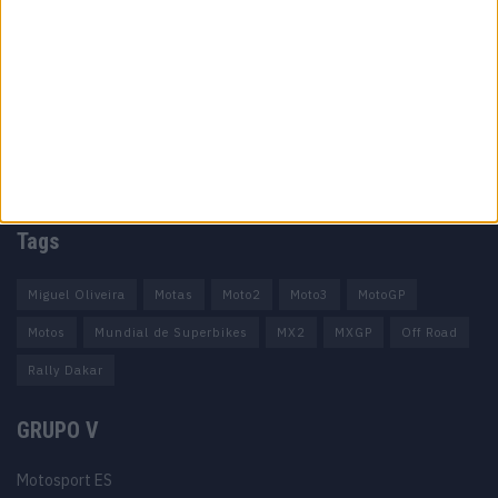
Informação importante
Ficha técnica
Estatuto editorial
Política de privacidade
Termos e condições
Informação Legal
Como anunciar
Tags
Miguel Oliveira
Motas
Moto2
Moto3
MotoGP
Motos
Mundial de Superbikes
MX2
MXGP
Off Road
Rally Dakar
GRUPO V
Motosport ES