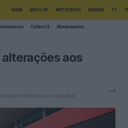
HOME
MOTO GP
MOTOCROSS
ENDURO
TT
T
evistamotos
Calibre12
Mundonautico
alterações aos
A
A
 Superbikes
,
Mundial Supersport
,
Velocidade