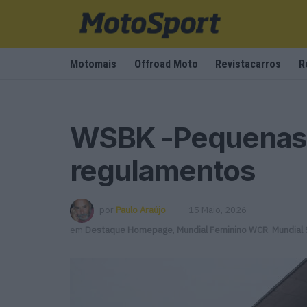
Motomais
Offroad Moto
Revistacarros
R
WSBK -Pequenas 
regulamentos
por
Paulo Araújo
15 Maio, 2026
em
Destaque Homepage
,
Mundial Feminino WCR
,
Mundial