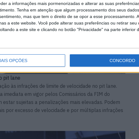
eder a informações mais pormenorizadas e alterar as suas preferência
timento.
Tenha em atenção que algum processamento dos seus dados
nsentimento, mas que tem o direito de se opor a esse processamento. A
as a este website. Você pode alterar suas preferências ou retirar seu
tando a este site e clicando no botão "Privacidade" na parte inferior 
AIS OPÇÕES
CONCORDO
o pit lane
ção às infrações de limite de velocidade no pit lane.
 imediata em vigor pelos Comissários da FIM do
m estar sujeitas a penalizações mais elevadas. Podem
ais por excesso de velocidade e por múltiplas infrações