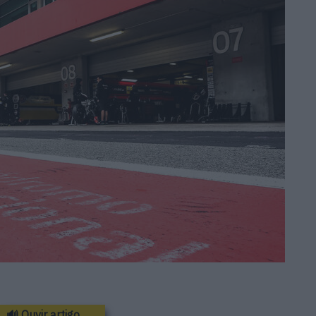
🔊 Ouvir artigo