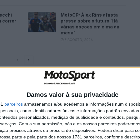
ecchi
MotoGP: Álex Rins afasta
a correr
pressa sobre o futuro ‘Há
várias opções em cima da
mesa’
6 AGOSTO, 2026
Damos valor à sua privacidade
31
parceiros
armazenamos e/ou acedemos a informações num dispositi
essoais, como identificadores únicos e informações padrão enviadas 
conteúdos personalizados, medição de publicidade e conteúdos, pesqui
serviços.
Com a sua permissão, nós e os nossos parceiros poderemos 
ção precisos através da procura de dispositivos. Poderá clicar para co
ossa parte e pela parte dos nossos 1731 parceiros, conforme descrit