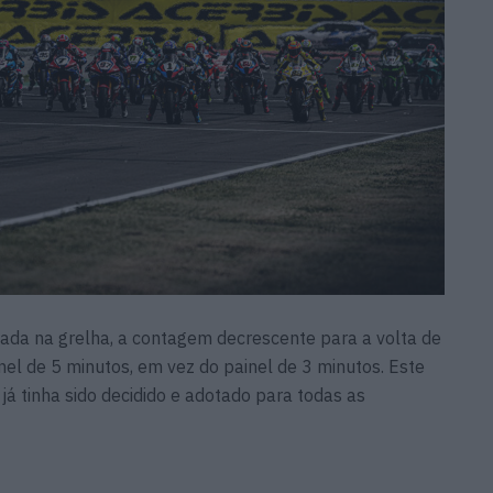
sada na grelha, a contagem decrescente para a volta de
el de 5 minutos, em vez do painel de 3 minutos. Este
já tinha sido decidido e adotado para todas as