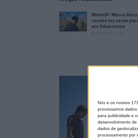
MotoGP: Marco Bezz
recebe luz verde par
em Silverstone
6 AGOSTO, 2026
Nós e os nossos 17
processamos dados p
para publicidade e 
desenvolvimento de 
dados de geolocaliza
processamento por n