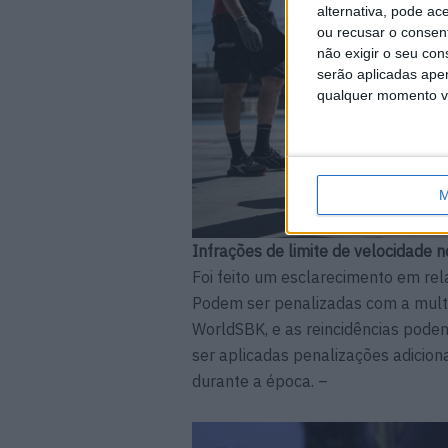
alternativa, pode ac
ou recusar o consen
não exigir o seu co
serão aplicadas apen
qualquer momento vol
M
Infrações de limite de velocidade n
Foi feito um esclarecimento em rela
Podem ser penalizadas com a multa
WorldSBK, e as reincidências pode
ser aplicadas penalizações adicion
durante a época. –