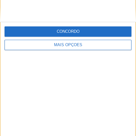
MotoGP: Ducati domina segundo dia de
testes das futuras 850cc
POR
MIGUEL FRAGOSO
7 AGOSTO, 2026
CONCORDO
MAIS OPÇÕES
MotoGP: Tensão entre KTM e Viñales? Steiner admite
‘fricção’ entre as partes
POR
MIGUEL FRAGOSO
7 AGOSTO, 2026