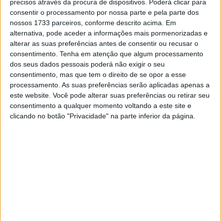
precisos através da procura de dispositivos. Poderá clicar para
consentir o processamento por nossa parte e pela parte dos
nossos 1733 parceiros, conforme descrito acima. Em
alternativa, pode aceder a informações mais pormenorizadas e
🔊 Ouvir artigo
alterar as suas preferências antes de consentir ou recusar o
consentimento.
Tenha em atenção que algum processamento
dos seus dados pessoais poderá não exigir o seu
Com Ponziani e Neila muito próximas
consentimento, mas que tem o direito de se opor a esse
processamento. As suas preferências serão aplicadas apenas a
Tudo dentro do habitual na primeira saída do Mundial
este website. Você pode alterar suas preferências ou retirar seu
consentimento a qualquer momento voltando a este site e
Feminino em Balaton Park, com o domínio de Maria
clicando no botão "Privacidade" na parte inferior da página.
Herrera: à oitava de 12 voltas ao traçado da Hungria, a
espanhola da Terra & Vita fez uma volta em 1:54:179
que deixou o resto a pelo menos 0,187, no caso de
Roberta Ponziani.
Neila e Ramos foram as únicas das restantes no mesmo
segundo, pois já a 5ª classificada Sarapuech ficou a
1,393s, enquanto a traseira do pelotão rodava a mais de
6 segundos dos tempos de referência da frente.