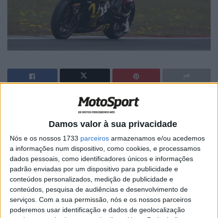
Artigos relacionados
Damos valor à sua privacidade
MotoGP: Ducati domina segundo dia de
Nós e os nossos 1733
parceiros
armazenamos e/ou acedemos
testes das futuras 850cc
a informações num dispositivo, como cookies, e processamos
7 AGOSTO, 2026
dados pessoais, como identificadores únicos e informações
padrão enviadas por um dispositivo para publicidade e
MotoGP: Tensão entre KTM e Viñales?
conteúdos personalizados, medição de publicidade e
Steiner admite ‘fricção’ entre as partes
conteúdos, pesquisa de audiências e desenvolvimento de
7 AGOSTO, 2026
serviços.
Com a sua permissão, nós e os nossos parceiros
poderemos usar identificação e dados de geolocalização