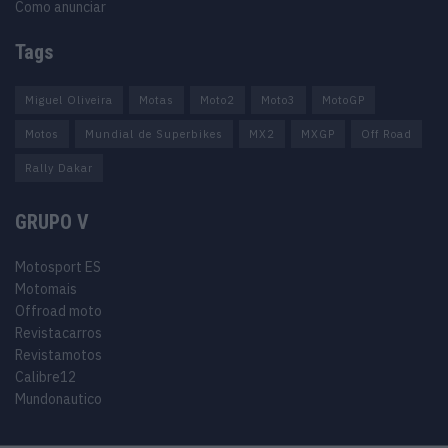
Como anunciar
Tags
Miguel Oliveira
Motas
Moto2
Moto3
MotoGP
Motos
Mundial de Superbikes
MX2
MXGP
Off Road
Rally Dakar
GRUPO V
Motosport ES
Motomais
Offroad moto
Revistacarros
Revistamotos
Calibre12
Mundonautico