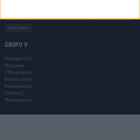
Miguel Oliveira
Motas
Moto2
Moto3
MotoGP
Motos
Mundial de Superbikes
MX2
MXGP
Off Road
Rally Dakar
GRUPO V
Motosport ES
Motomais
Offroad moto
Revistacarros
Revistamotos
Calibre12
Mundonautico
© 2024 Motosport copyright