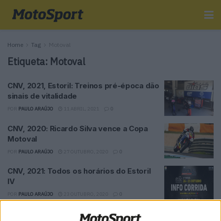
Home
Tag
Motoval
Etiqueta:
Motoval
CNV, 2021, Estoril: Treinos pré-época dão
sinais de vitalidade
POR
PAULO ARAÚJO
11 ABRIL, 2021
0
CNV, 2020: Ricardo Silva vence a Copa
Motoval
POR
PAULO ARAÚJO
27 OUTUBRO, 2020
0
CNV, 2021: Todos os horários do Estoril
IV
POR
PAULO ARAÚJO
23 OUTUBRO, 2020
0
CNV, 2020: Estoril 3 já tem horários