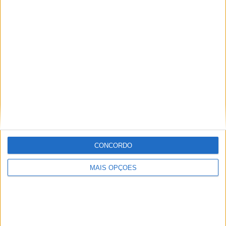
MotoGP- Reviravolta com Oliveira na Honda
8 SETEMBRO, 2025
MotoGP: Reviravolta? Miguel Oliveira pode
ter vaga em 2026
28 AGOSTO, 2025
MotoGP: Paolo Campinoti (Pramac) faz
revelações ‘desconfortáveis’ sobre Marc
Márquez
16 OUTUBRO, 2025
CONCORDO
MotoGP: Toprak Razgatlioglu ‘muito
superior’ a Miguel Oliveira
MAIS OPÇÕES
29 DEZEMBRO, 2025