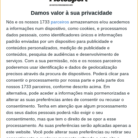
POR
REDAÇÃO
2 JULHO, 2020
0
Damos valor à sua privacidade
Os melhores Pneus 2020 para Track
Nós e os nossos 1733
parceiros
armazenamos e/ou acedemos
Days homologados para Estrada
a informações num dispositivo, como cookies, e processamos
dados pessoais, como identificadores únicos e informações
POR
PEDRO ROCHA
22 ABRIL, 2020
0
padrão enviadas por um dispositivo para publicidade e
conteúdos personalizados, medição de publicidade e
CNV Estoril: Sidecars dão espetáculo na
conteúdos, pesquisa de audiências e desenvolvimento de
final do “Nacional”
serviços.
Com a sua permissão, nós e os nossos parceiros
POR
PAULO ARAÚJO
16 OUTUBRO, 2019
0
poderemos usar identificação e dados de geolocalização
precisos através da procura de dispositivos. Poderá clicar para
Velocidade 2020 regressa em Palmela
consentir o processamento por nossa parte e pela parte dos
POR
PAULO ARAÚJO
10 SETEMBRO, 2019
0
nossos 1733 parceiros, conforme descrito acima. Em
alternativa, pode aceder a informações mais pormenorizadas e
alterar as suas preferências antes de consentir ou recusar o
CNV: Acidente fatal vitima piloto
consentimento.
Tenha em atenção que algum processamento
POR
PAULO ARAÚJO
27 JULHO, 2019
0
dos seus dados pessoais poderá não exigir o seu
consentimento, mas que tem o direito de se opor a esse
processamento. As suas preferências serão aplicadas apenas a
CNV: Ivo Lopes dobra no Estoril em
este website. Você pode alterar suas preferências ou retirar seu
pódios idênticos