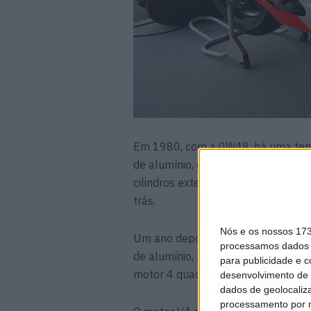
Em 1980, com a 0W48, há uma tent
de alumínio, que na 4ª prova do C
cilindros exteriores eram invertido
trás.
Nós e os nossos 17
Um ano depois, a YZR 0W53, a últi
processamos dados p
de alumínio, mas desta vez com 
para publicidade e 
motor 4 quadrado (2 cilindros atrás 
desenvolvimento de 
dados de geolocaliza
processamento por n