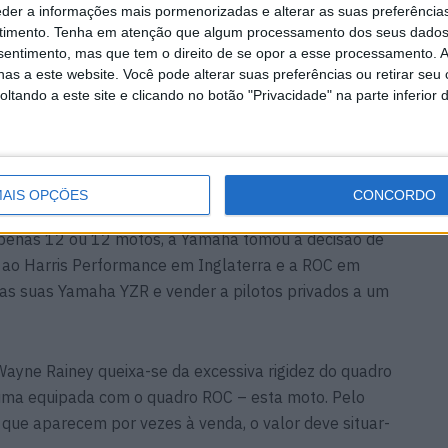
lumínio são introduzidos logo depois, na 0W61 de
eder a informações mais pormenorizadas e alterar as suas preferência
timento.
Tenha em atenção que algum processamento dos seus dados
nsentimento, mas que tem o direito de se opor a esse processamento. A
as a este website. Você pode alterar suas preferências ou retirar seu
trodução da admissão por pétalas na 0W81 com V4
tando a este site e clicando no botão "Privacidade" na parte inferior 
 com ela venceu o Mundial nesse ano.
articularmente, pertença de um conhecido colecionador
a versão com o quadro ROC produzido por Serge Rosset
AIS OPÇÕES
CONCORDO
a França e a Suiça… perante grelhas diminuídas
apenas 12 ou 12 motos, a Yamaha tomou a decisão de
io, ao Harris Performance em Inglaterra e a ROC em
 as suas Yamaha YZR e vender a pilotos privados a um
 Wayne Rainey queixa-se da excessiva rigidez do quadro
 uma equipada com o quadro ROC – esta moto. Pelo
ue aparecem por vezes à venda, o valor deve situar-