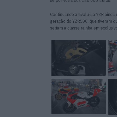
se por volta dos 120.000 Euros!
Continuando a evoluir, a YZR aind
geração do YZR500, que tiveram q
seriam a classe rainha em exclusivo