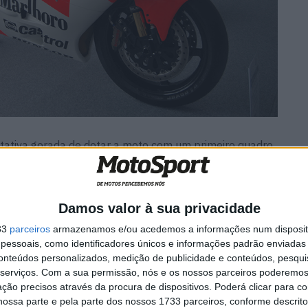
ativa gorada de dotar a moto com um primeiro quadro
ampeonato voltou ao aço tubular (0W48R), enquanto os
s e portanto, os escapes traseiros estavam virados para
Damos valor à sua privacidade
33
parceiros
armazenamos e/ou acedemos a informações num dispositi
ma com motor de 4 em linha, volta ao formato de chassi
essoais, como identificadores únicos e informações padrão enviadas 
tubos quadrados… no mesmo ano, a 0W54 surge com
conteúdos personalizados, medição de publicidade e conteúdos, pesqui
e 2 à frente).
serviços.
Com a sua permissão, nós e os nossos parceiros poderemos 
ção precisos através da procura de dispositivos. Poderá clicar para co
ossa parte e pela parte dos nossos 1733 parceiros, conforme descrit