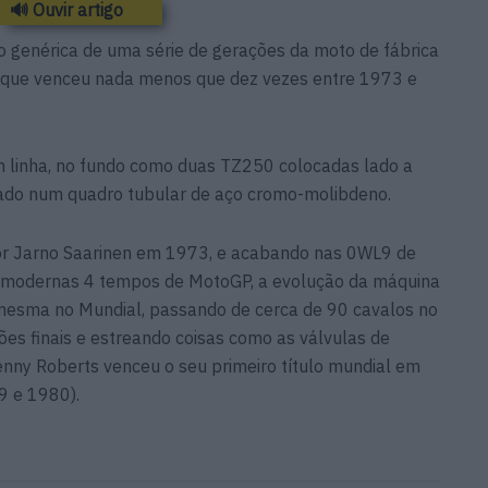
🔊 Ouvir artigo
ão genérica de uma série de gerações da moto de fábrica
 que venceu nada menos que dez vezes entre 1973 e
m linha, no fundo como duas TZ250 colocadas lado a
do num quadro tubular de aço cromo-molibdeno.
r Jarno Saarinen em 1973, e acabando nas 0WL9 de
 modernas 4 tempos de MotoGP, a evolução da máquina
 mesma no Mundial, passando de cerca de 90 cavalos no
es finais e estreando coisas como as válvulas de
ny Roberts venceu o seu primeiro título mundial em
9 e 1980).