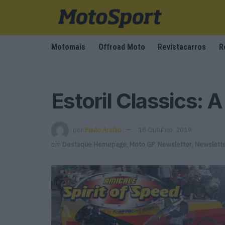
Motomais
Offroad Moto
Revistacarros
R
Estoril Classics:
por
Paulo Araújo
18 Outubro, 2019
em
Destaque Homepage
,
Moto GP
,
Newsletter
,
Newslett