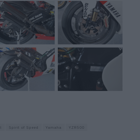
l
Spirit of Speed
Yamaha
YZR500