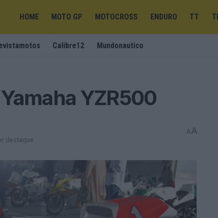
HOME
MOTO GP
MOTOCROSS
ENDURO
TT
T
evistamotos
Calibre12
Mundonautico
 A Yamaha YZR500
A
A
er destaque