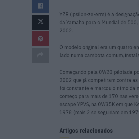
YZR (ipsilon-ze-erre) é a designaç
da Yamaha para o Mundial de 500,
2002.
O modelo original era um quatro e
lado numa cambota comum, instala
Começando pela 0W20 pilotada po
2002 que já competiram contra as
foi constante e marcou o ritmo da
começo para mais de 170 nas versõ
escape YPVS, na 0W35K em que Ken
1978 (mais 2 se seguiriam em 197
Artigos relacionados