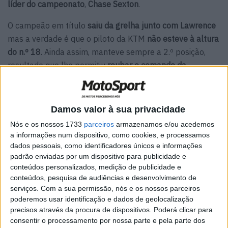
líder do campeonato
,
Chase Sexton
.
O campeão em título
saiu da grelha junto com Lawrence
mas a verdade é que o piloto da KTM
não esteve à altura
do n.º 18
. Ainda assim, manteve sempre a 2.º posição,
resultado que lhe permitiu
roubar o comando da
classificação provisória
ao seu companheiro de equipa,
Aaron Plessinger
, que aqui foi apenas 6.º.
Damos valor à sua privacidade
Artigos relacionados
Nós e os nossos 1733
parceiros
armazenamos e/ou acedemos
a informações num dispositivo, como cookies, e processamos
MotoGP: Moto3,David Almansa vence em
dados pessoais, como identificadores únicos e informações
Silverstone após corrida repleta de
padrão enviadas por um dispositivo para publicidade e
emoções
conteúdos personalizados, medição de publicidade e
9 AGOSTO, 2026
conteúdos, pesquisa de audiências e desenvolvimento de
serviços.
Com a sua permissão, nós e os nossos parceiros
MotoGP: ‘Hat-trick’ Aprilia em Silverstone!
poderemos usar identificação e dados de geolocalização
Primeiras impressões de Raúl, Martín e
precisos através da procura de dispositivos. Poderá clicar para
Bezzecchi
consentir o processamento por nossa parte e pela parte dos
9 AGOSTO, 2026