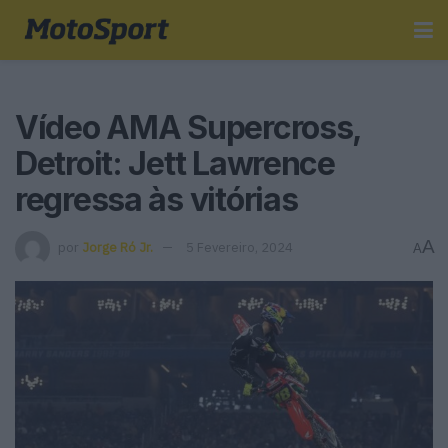
Vídeo AMA Supercross,
Detroit: Jett Lawrence
regressa às vitórias
A
por
Jorge Ró Jr.
5 Fevereiro, 2024
A