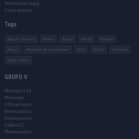
Informação Legal
Como anunciar
Tags
Miguel Oliveira
Motas
Moto2
Moto3
MotoGP
Motos
Mundial de Superbikes
MX2
MXGP
Off Road
Rally Dakar
GRUPO V
Motosport ES
Motomais
Offroad moto
Revistacarros
Revistamotos
Calibre12
Mundonautico