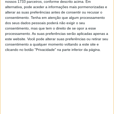
nossos 1733 parceiros, conforme descrito acima. Em
alternativa, pode aceder a informações mais pormenorizadas e
alterar as suas preferências antes de consentir ou recusar o
consentimento.
Tenha em atenção que algum processamento
dos seus dados pessoais poderá não exigir o seu
consentimento, mas que tem o direito de se opor a esse
Ken Roczen
esteve ao seu melhor nível e, mesmo não
processamento. As suas preferências serão aplicadas apenas a
tendo arrancado no grupo da frente, foi subindo na
este website. Você pode alterar suas preferências ou retirar seu
tabela para
levar a Suzuki à 3.ª posição
e alcançar o seu
consentimento a qualquer momento voltando a este site e
segundo pódio do ano. Atrás do alem\ao terminaram
clicando no botão "Privacidade" na parte inferior da página.
Cooper Webb
e
Jason Anderson
. O campeão de 2020 e
2022,
Eli Tomac
, ocupou o 3.º lugar durante as seis
primeiras voltas mas foi perdendo lugares até
cortar a
meta em 10.º
.
O campeonato AMA Supercross persigue no dia 10 de
Fevereiro em Glendale, no estado do Arizona.