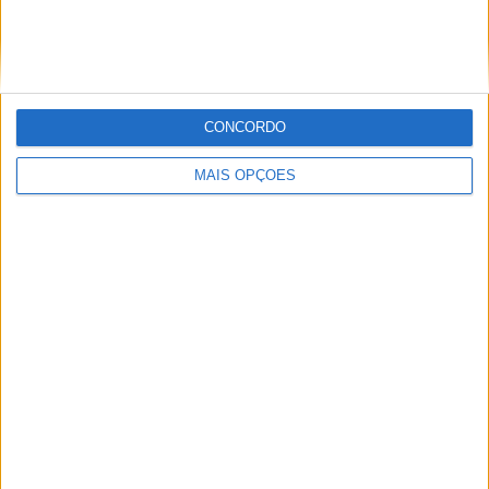
CONCORDO
MAIS OPÇÕES
Classificação Final 250SX Costa Este em Detroit