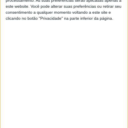
processamento. As suas preferências serão aplicadas apenas a
Tomac será operado
este website. Você pode alterar suas preferências ou retirar seu
POR
MIGUEL FRAGOSO
14 FEVEREIRO, 2025
0
consentimento a qualquer momento voltando a este site e
clicando no botão "Privacidade" na parte inferior da página.
AMA Supercross: Eli Tomac com fratura
da fíbula
POR
MIGUEL FRAGOSO
12 FEVEREIRO, 2025
0
AMA Supercross: Sexton e Roczen
chegam a Tampa separados por dois
pontos
POR
RICARDO FERREIRA
8 FEVEREIRO, 2025
0
AMA Supercross 450: Sexton vence à
frente de Webb e Roczen
POR
RICARDO FERREIRA
2 FEVEREIRO, 2025
0
AMA Supercross: Eli Tomac aponta ao
TRONO! Mcgrath ainda é Rei
POR
MIGUEL FRAGOSO
29 JANEIRO, 2025
0
AMA Supercross, Anaheim 2: Jett