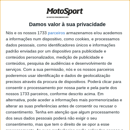
Motocross das Nações
POR
RICARDO FERREIRA
10 AGOSTO, 2025
0
AMA Pro Motocross 450: Hunter
Damos valor à sua privacidade
Lawrence estreia-se a vencer o Ironman
Nós e os nossos 1733
parceiros
armazenamos e/ou acedemos
POR
RICARDO FERREIRA
10 AGOSTO, 2025
0
a informações num dispositivo, como cookies, e processamos
dados pessoais, como identificadores únicos e informações
AMA Motocross 450: Chase Sexton
padrão enviadas por um dispositivo para publicidade e
vence em Washougal
conteúdos personalizados, medição de publicidade e
POR
RICARDO FERREIRA
21 JULHO, 2025
0
conteúdos, pesquisa de audiências e desenvolvimento de
serviços.
Com a sua permissão, nós e os nossos parceiros
AMA Pro Motocross: Jett Lawrence
poderemos usar identificação e dados de geolocalização
reforça a liderança com quarta vitória
precisos através da procura de dispositivos. Poderá clicar para
consecutiva
consentir o processamento por nossa parte e pela parte dos
POR
MIGUEL FRAGOSO
16 JUNHO, 2025
0
nossos 1733 parceiros, conforme descrito acima. Em
alternativa, pode aceder a informações mais pormenorizadas e
AMA Motocross 450: Jett Lawrence
alterar as suas preferências antes de consentir ou recusar o
continua a vencer
consentimento.
Tenha em atenção que algum processamento
POR
RICARDO FERREIRA
11 JUNHO, 2025
0
dos seus dados pessoais poderá não exigir o seu
consentimento, mas que tem o direito de se opor a esse
AMA Supercross: O pior confirma-se! Eli