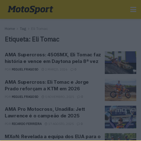
Home
Tag
Eli Tomac
Etiqueta:
Eli Tomac
AMA Supercross: 450SMX, Eli Tomac faz
história e vence em Daytona pela 8ª vez
POR
MIGUEL FRAGOSO
2 MARÇO, 2026
0
AMA Supercross: Eli Tomac e Jorge
Prado reforçam a KTM em 2026
POR
MIGUEL FRAGOSO
5 NOVEMBRO, 2025
0
AMA Pro Motocross, Unadilla: Jett
Lawrence é o campeão de 2025
POR
RICARDO FERREIRA
17 AGOSTO, 2025
0
MXoN: Revelada a equipa dos EUA para o