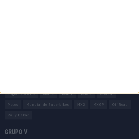
Informação importante
Ficha técnica
Estatuto editorial
Política de privacidade
Termos e condições
Informação Legal
Como anunciar
Tags
Miguel Oliveira
Motas
Moto2
Moto3
MotoGP
Motos
Mundial de Superbikes
MX2
MXGP
Off Road
Rally Dakar
GRUPO V