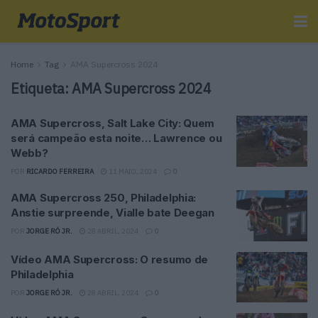
Home
Tag
AMA Supercross 2024
Etiqueta:
AMA Supercross 2024
AMA Supercross, Salt Lake City: Quem
será campeão esta noite… Lawrence ou
Webb?
POR
RICARDO FERREIRA
11 MAIO, 2024
0
AMA Supercross 250, Philadelphia:
Anstie surpreende, Vialle bate Deegan
POR
JORGE RÓ JR.
28 ABRIL, 2024
0
Vídeo AMA Supercross: O resumo de
Philadelphia
POR
JORGE RÓ JR.
28 ABRIL, 2024
0