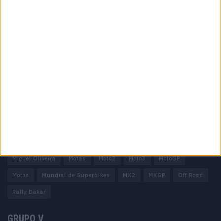
Informação importante
Ficha técnica
Estatuto editorial
Política de privacidade
Termos e condições
Informação Legal
Como anunciar
Tags
Miguel Oliveira
Motas
Moto2
Moto3
MotoGP
Motos
Mundial de Superbikes
MX2
MXGP
Off Road
Rally Dakar
GRUPO V