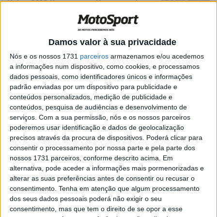
Vídeo AMA Supercross: O resumo de
Nashville
POR
JORGE RÓ JR.
21 ABRIL, 2024
0
Damos valor à sua privacidade
Vídeo AMA Supercross, Nashville: A
violenta queda de Ken Roczen
Nós e os nossos 1731
parceiros
armazenamos e/ou acedemos
a informações num dispositivo, como cookies, e processamos
POR
JORGE RÓ JR.
21 ABRIL, 2024
0
dados pessoais, como identificadores únicos e informações
AMA Supercross 450, Nashville: Jett
padrão enviadas por um dispositivo para publicidade e
Lawrence volta a impor a sua lei
conteúdos personalizados, medição de publicidade e
conteúdos, pesquisa de audiências e desenvolvimento de
POR
JORGE RÓ JR.
21 ABRIL, 2024
0
serviços.
Com a sua permissão, nós e os nossos parceiros
AMA Supercross 250, Nashville: Domínio
poderemos usar identificação e dados de geolocalização
de RJ Hampshire no confronto
precisos através da procura de dispositivos. Poderá clicar para
Este/Oeste
consentir o processamento por nossa parte e pela parte dos
nossos 1731 parceiros, conforme descrito acima. Em
POR
JORGE RÓ JR.
21 ABRIL, 2024
0
alternativa, pode aceder a informações mais pormenorizadas e
Vídeo AMA Supercross, Foxborough:
alterar as suas preferências antes de consentir ou recusar o
Webb empatado com Jett na liderança
consentimento.
Tenha em atenção que algum processamento
do campeonato!
dos seus dados pessoais poderá não exigir o seu
consentimento, mas que tem o direito de se opor a esse
POR
JORGE RÓ JR.
14 ABRIL, 2024
0