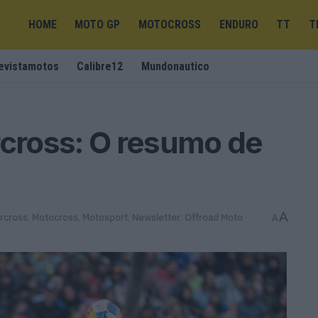
HOME
MOTO GP
MOTOCROSS
ENDURO
TT
T
evistamotos
Calibre12
Mundonautico
cross: O resumo de
A
rcross
,
Motocross
,
Motosport
,
Newsletter
,
Offroad Moto
A