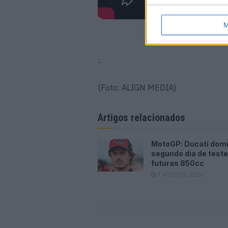
M
Resumo 250SX 
:.
(Foto: ALIGN MEDIA)
Artigos relacionados
MotoGP: Ducati dom
segundo dia de test
futuras 850cc
7 AGOSTO, 2026