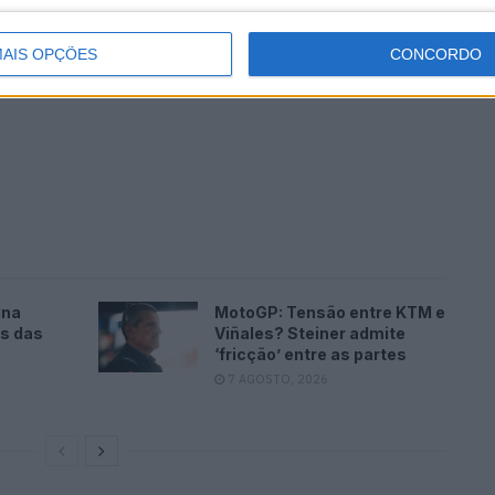
AIS OPÇÕES
CONCORDO
(Vídeo: YouTube Monster Energy Supercross)
ina
MotoGP: Tensão entre KTM e
es das
Viñales? Steiner admite
‘fricção’ entre as partes
7 AGOSTO, 2026