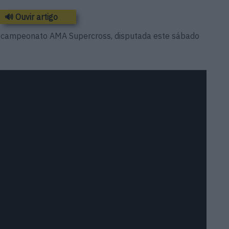
🔊 Ouvir artigo
o campeonato AMA Supercross, disputada este sábado