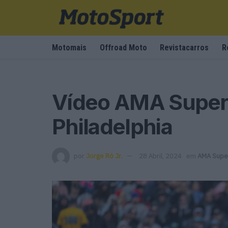
Motomais
Offroad Moto
Revistacarros
R
Vídeo AMA Super
Philadelphia
por
Jorge Ró Jr.
28 Abril, 2024
em
AMA Supe