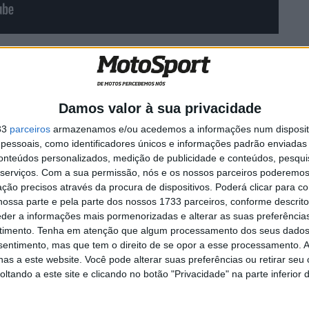
(Vídeo: YouTube Monster Energy Supercross)
Damos valor à sua privacidade
33
parceiros
armazenamos e/ou acedemos a informações num dispositi
essoais, como identificadores únicos e informações padrão enviadas 
conteúdos personalizados, medição de publicidade e conteúdos, pesqui
serviços.
Com a sua permissão, nós e os nossos parceiros poderemos 
ção precisos através da procura de dispositivos. Poderá clicar para co
ossa parte e pela parte dos nossos 1733 parceiros, conforme descrit
eder a informações mais pormenorizadas e alterar as suas preferência
timento.
Tenha em atenção que algum processamento dos seus dados
nsentimento, mas que tem o direito de se opor a esse processamento. A
as a este website. Você pode alterar suas preferências ou retirar seu
tando a este site e clicando no botão "Privacidade" na parte inferior 