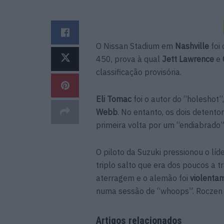
O Nissan Stadium em
Nashville
foi 
450, prova à qual
Jett Lawrence
e
classificação provisória.
Eli Tomac
foi o autor do “holeshot”
Webb
. No entanto, os dois detent
primeira volta por um “endiabrado
O piloto da Suzuki pressionou o líd
triplo salto que era dos poucos a 
aterragem e o alemão foi
violenta
numa sessão de “whoops”. Roczen
Artigos relacionados