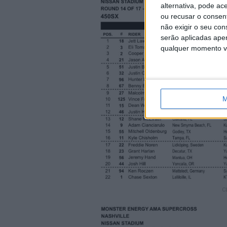
alternativa, pode ac
ou recusar o consen
não exigir o seu co
serão aplicadas apen
qualquer momento vol
M
C