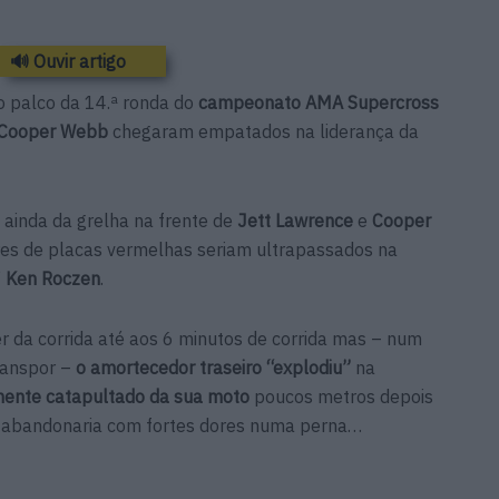
🔊 Ouvir artigo
o palco da 14.ª ronda do
campeonato AMA Supercross
Cooper Webb
chegaram empatados na liderança da
, ainda da grelha na frente de
Jett Lawrence
e
Cooper
ores de placas vermelhas seriam ultrapassados na
”
Ken Roczen
.
er da corrida até aos 6 minutos de corrida mas – num
transpor –
o amortecedor traseiro “explodiu”
na
mente catapultado da sua moto
poucos metros depois
 abandonaria com fortes dores numa perna…