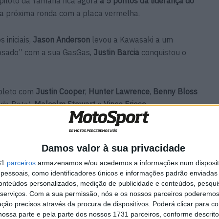
 piloto da Yamaha fica agora
a 5 pontos da liderança do
 a próxima ronda com a placa vermelha.
iniciais,
Jason Anderson
levou a Kawasaki a um
trosado” com a sua GasGas,
Justin Barcia
conquistou o
mpleto com
Justin Cooper
,
Hunter Lawrence
,
Benny Bloss
 da Beta),
Malcolm Stewart
e
Vince Friese
.
de
Chase Sexton
, vítima de uma aparatosa queda à
ter ficado com o acelerador “preso”. O campeão em
Damos valor à sua privacidade
fastado da batalha pela coroa.
31
parceiros
armazenamos e/ou acedemos a informações num dispositi
essoais, como identificadores únicos e informações padrão enviadas 
segue no dia 27 de Abril em Philadelphia.
conteúdos personalizados, medição de publicidade e conteúdos, pesqui
serviços.
Com a sua permissão, nós e os nossos parceiros poderemos 
ção precisos através da procura de dispositivos. Poderá clicar para co
ossa parte e pela parte dos nossos 1731 parceiros, conforme descrit