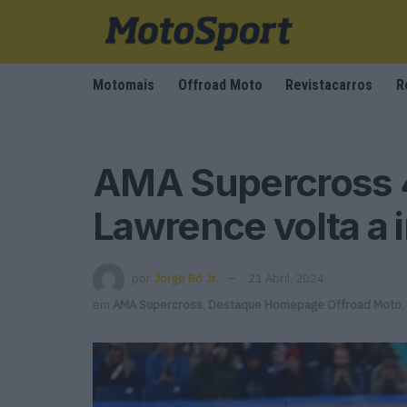
Motomais
Offroad Moto
Revistacarros
R
AMA Supercross 45
Lawrence volta a i
por
Jorge Ró Jr.
21 Abril, 2024
em
AMA Supercross
,
Destaque Homepage Offroad Moto
,