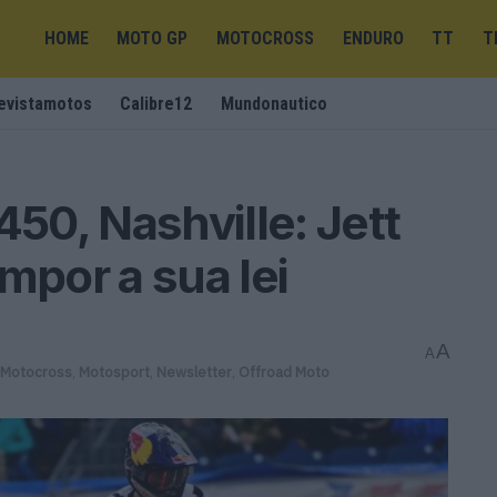
HOME
MOTO GP
MOTOCROSS
ENDURO
TT
T
evistamotos
Calibre12
Mundonautico
0, Nashville: Jett
mpor a sua lei
A
A
Motocross
,
Motosport
,
Newsletter
,
Offroad Moto