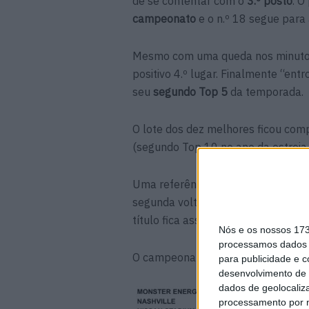
de se contentar com o
3.º posto
. O
campeonato
e o n.º 18 segue para
Mesmo com uma queda nos minutos 
positivo 4.º lugar. Finalmente “en
seu
segundo Top 5
da temporada.
O lote dos dez melhores ficou co
(segundo Top 10 no ano da estreia
Uma referência para o abandono 
segunda volta, aparentemente por 
título fica assim definitivamente a
Nós e os nossos 17
processamos dados p
O campeonato AMA Supercross pros
para publicidade e 
desenvolvimento de 
dados de geolocaliza
processamento por n