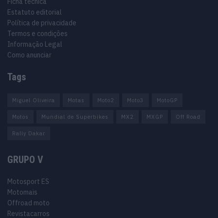
Ficha técnica
Estatuto editorial
Política de privacidade
Termos e condições
Informação Legal
Como anunciar
Tags
Miguel Oliveira
Motas
Moto2
Moto3
MotoGP
Motos
Mundial de Superbikes
MX2
MXGP
Off Road
Rally Dakar
GRUPO V
Motosport ES
Motomais
Offroad moto
Revistacarros