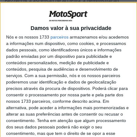
Bezzecchi, a ascensão de Ai Ogura, a demonstração
coletiva da Ducati e um nível de performance nunca
antes visto em Brno, o campeonato mudou de rosto em
apenas quarenta e oito horas.
Damos valor à sua privacidade
Mais do que os resultados em si, foram as dinâmicas
Nós e os nossos 1733
parceiros
armazenamos e/ou acedemos
a informações num dispositivo, como cookies, e processamos
reveladas na Morávia que podem ter um peso decisivo na
dados pessoais, como identificadores únicos e informações
luta pelo título. A primeira lição de Brno é clara: Marc
padrão enviadas por um dispositivo para publicidade e
Márquez está de volta.
conteúdos personalizados, medição de publicidade e
conteúdos, pesquisa de audiências e desenvolvimento de
Depois da sua vitória na Hungria, muitos aguardavam
serviços.
Com a sua permissão, nós e os nossos parceiros
uma confirmação. E ela chegou. Num circuito totalmente
poderemos usar identificação e dados de geolocalização
precisos através da procura de dispositivos. Poderá clicar para
diferente de Balaton Park, o espanhol voltou a vencer e
consentir o processamento por nossa parte e pela parte dos
reduziu ainda mais a diferença no campeonato.
nossos 1733 parceiros, conforme descrito acima. Em
alternativa, pode aceder a informações mais pormenorizadas e
Artigos relacionados
alterar as suas preferências antes de consentir ou recusar o
consentimento.
Tenha em atenção que algum processamento
dos seus dados pessoais poderá não exigir o seu
MotoGP: Jack Miller deixa alerta à Yamaha
consentimento, mas que tem o direito de se opor a esse
após ficar longe dos líderes