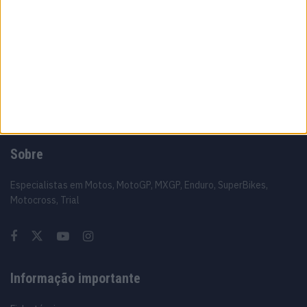
MotoGP: MotoGP: Zarco regressa aos
treinos e revela estado da recuperação
10 AGOSTO, 2026
Sobre
Especialistas em Motos, MotoGP, MXGP, Enduro, SuperBikes,
Motocross, Trial
Informação importante