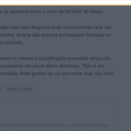
que parece. Porque vem de um futuro rival direto.
s já apontam como o rosto do MotoGP do futuro.
cidez rara num desporto onde normalmente cada um
rsários. Acosta não procura enfraquecer Márquez no
 contrário.
lesões ou mesmo a classificação provisória nunca são
 representa um piloto desta dimensão. “Não é por
mundiais. Pode ganhar-se um por sorte, mas não nove.”
P
Pedro Acosta
ort que estuda e escreve sobre todas as novidades do mundo