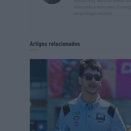
motorizado. Nasci no mundo das
associada a este meio. Consegu
um privilégio enorme.
Artigos relacionados