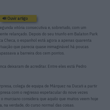
🔊 Ouvir artigo
gunda vitória consecutiva e, sobretudo, com um
e relançado. Depois do seu triunfo em Balaton Park
ca Checa, o espanhol está agora a apenas quarenta
tuação que parecia quase inimaginável há poucas
apassava a barreira dos cem pontos.
nca deixaram de acreditar. Entre eles está Pedro
urpresa, colega de equipa de Márquez na Ducati a partir
rpresa com o regresso espetacular do nove vezes
 o murciano considera que aquilo que muitos veem hoje
, na verdade, do curso normal das coisas.