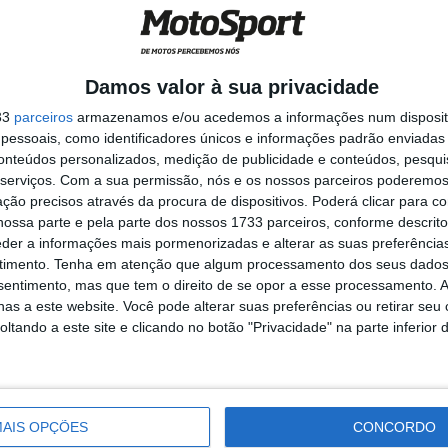
ivem com Márquez têm dele há anos.
m piloto regressado do inferno, os homens do paddock
já desafiou todas as lógicas médicas da sua geração.
Damos valor à sua privacidade
33
parceiros
armazenamos e/ou acedemos a informações num dispositi
rreira dele tinha terminado após a grave lesão em
essoais, como identificadores únicos e informações padrão enviadas 
 as complicações, a diplopia, as dúvidas, meses de
conteúdos personalizados, medição de publicidade e conteúdos, pesqui
serviços.
Com a sua permissão, nós e os nossos parceiros poderemos 
 Apesar de tudo isso, Márquez regressou.
ção precisos através da procura de dispositivos. Poderá clicar para co
ossa parte e pela parte dos nossos 1733 parceiros, conforme descrit
o muito mais ligeira pudesse afastá-lo do topo durante
eder a informações mais pormenorizadas e alterar as suas preferência
timento.
Tenha em atenção que algum processamento dos seus dados
 fantasia do que análise.
nsentimento, mas que tem o direito de se opor a esse processamento. A
as a este website. Você pode alterar suas preferências ou retirar seu
rodeios: “Não se pode eliminar um
tando a este site e clicando no botão "Privacidade" na parte inferior 
orridas, sobretudo quando ainda faltam
ua a ser o Marc, não perdeu nada do seu
AIS OPÇÕES
CONCORDO