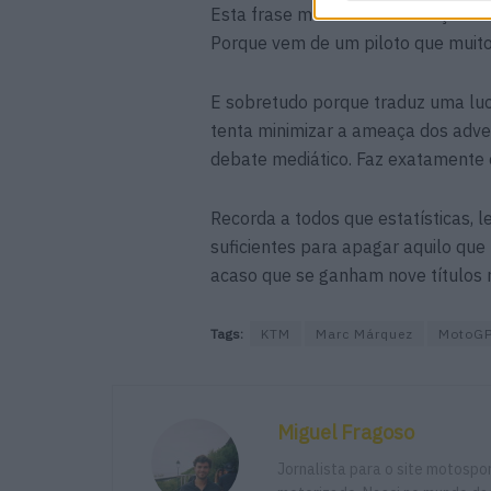
Esta frase merece mais atenção do 
Porque vem de um piloto que muito
E sobretudo porque traduz uma lu
tenta minimizar a ameaça dos adve
debate mediático. Faz exatamente o
Recorda a todos que estatísticas, 
suficientes para apagar aquilo que
acaso que se ganham nove títulos 
Tags:
KTM
Marc Márquez
MotoG
Miguel Fragoso
Jornalista para o site motosp