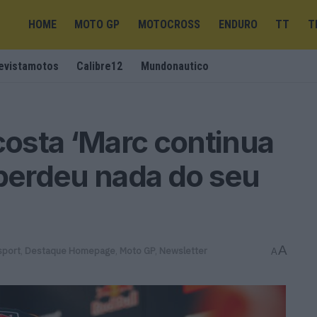
HOME
MOTO GP
MOTOCROSS
ENDURO
TT
T
evistamotos
Calibre12
Mundonautico
osta ‘Marc continua
 perdeu nada do seu
A
sport
,
Destaque Homepage
,
Moto GP
,
Newsletter
A