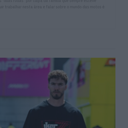
 “duas rodas” por culpa da família que sempre esteve
ir trabalhar nesta área e falar sobre o mundo das motos é