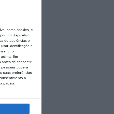
vo, como cookies, e
por um dispositivo
sa de audiências e
usar identificação e
nsentir o
o acima. Em
s antes de consentir
 pessoais poderá
s suas preferências
 consentimento a
da página.