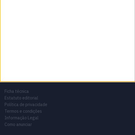
Sobre
Especialistas em Motos, MotoGP, MXGP, Enduro, SuperBikes,
Motocross, Trial
Informação importante
Ficha técnica
Estatuto editorial
Política de privacidade
Termos e condições
Informação Legal
Como anunciar