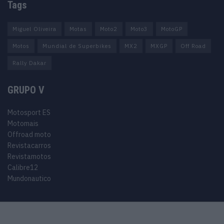
Tags
Miguel Oliveira
Motas
Moto2
Moto3
MotoGP
Motos
Mundial de Superbikes
MX2
MXGP
Off Road
Rally Dakar
GRUPO V
Motosport ES
Motomais
Offroad moto
Revistacarros
Revistamotos
Calibre12
Mundonautico