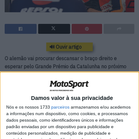
🔊 Ouvir artigo
O alemão vai procurar descansar o braço direito e
esperar pelo Grande Prémio da Catalunha no próximo
fim de semana.
Depois de já termos salientando as
dificuldades recentes
da Honda, estas vão piorar ainda mais , pois Stefan Bradl,
Damos valor à sua privacidade
da Honda Repsol, vai mesmo falhar o resto do Grande
Nós e os nossos 1733
parceiros
armazenamos e/ou acedemos
Prémio da Emilia Romagna, devido a continuados
a informações num dispositivo, como cookies, e processamos
problemas com o braço direito, dificultando a sua
dados pessoais, como identificadores únicos e informações
padrão enviadas por um dispositivo para publicidade e
capacidade de andar de forma segura e consistente.
conteúdos personalizados, medição de publicidade e