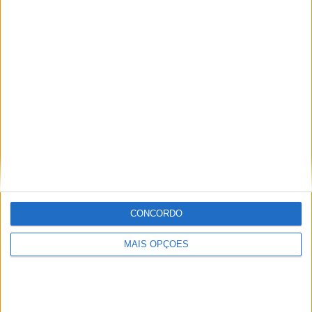
Jornalista especialista de velocidade, MotoGP e SBK
com mais de 36 anos de atividade, incluindo Imprensa,
Radio e TV e trabalhos publicados no Reino Unido,
Irlanda, Grécia, Canadá e Brasil além de Portugal
Artigos relacionados
CONCORDO
MAIS OPÇÕES
MotoGP: Raúl Fernández conquista a maior
vitória da carreira no GP da Grã-Bretanha