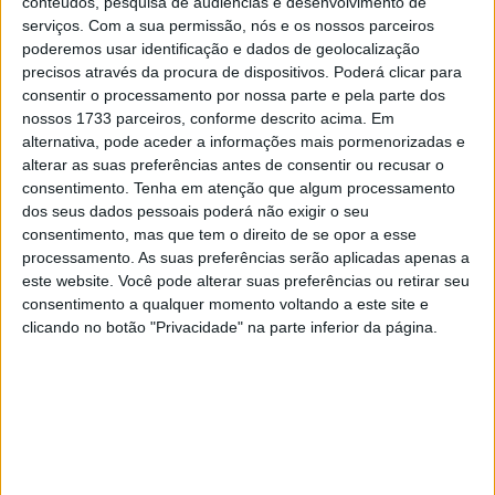
conteúdos, pesquisa de audiências e desenvolvimento de
O alemão junta-se a Cal Crutchlow, da Honda LCR
serviços.
Com a sua permissão, nós e os nossos parceiros
Castrol, e, o homem que veio substituir, Marc Márquez na
poderemos usar identificação e dados de geolocalização
lista de pilotos Honda lesionados, enquanto Alex
precisos através da procura de dispositivos. Poderá clicar para
Márquez faz o melhor que pode sozinho e as aflições da
consentir o processamento por nossa parte e pela parte dos
nossos 1733 parceiros, conforme descrito acima. Em
Honda continuam em 2020.
alternativa, pode aceder a informações mais pormenorizadas e
alterar as suas preferências antes de consentir ou recusar o
Artigos relacionados
consentimento.
Tenha em atenção que algum processamento
dos seus dados pessoais poderá não exigir o seu
MotoGP: Raúl Fernández conquista a maior
consentimento, mas que tem o direito de se opor a esse
vitória da carreira no GP da Grã-Bretanha
processamento. As suas preferências serão aplicadas apenas a
9 AGOSTO, 2026
este website. Você pode alterar suas preferências ou retirar seu
consentimento a qualquer momento voltando a este site e
MotoGP: Argentina cada vez mais perto de
clicando no botão "Privacidade" na parte inferior da página.
voltar ao Mundial em 2027
9 AGOSTO, 2026