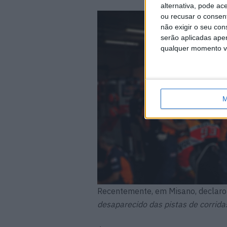
alternativa, pode ac
ou recusar o consen
não exigir o seu co
serão aplicadas apen
qualquer momento vol
M
Recentemente, em Misano, declarou
desaparecido das pistas de corrida