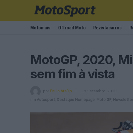
Motomais
Offroad Moto
Revistacarros
R
MotoGP, 2020, Mi
sem fim à vista
por
Paulo Araújo
17 Setembro, 2020
em
Autosport
,
Destaque Homepage
,
Moto GP
,
Newslette