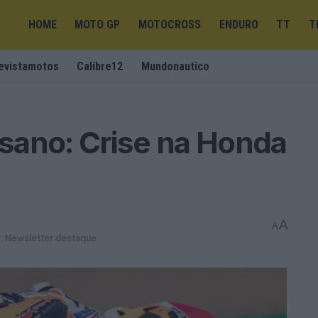
HOME
MOTO GP
MOTOCROSS
ENDURO
TT
T
evistamotos
Calibre12
Mundonautico
sano: Crise na Honda
A
A
r
,
Newsletter destaque