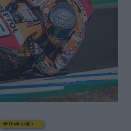
🔊 Ouvir artigo