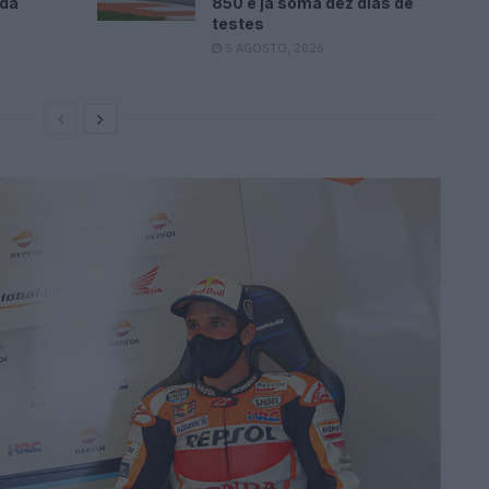
ada
850 e já soma dez dias de
testes
5 AGOSTO, 2026