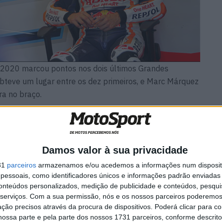
2020 marcou pontos nos dois últimos Grandes
obteve um lugar entre os dez primeiros, e Marc Márquez
ra no braço.
ampeonato do mundo de construtores desde o início da
l de equipas, a Honda Repsol recuou, entretanto,
s corridas, só uma das Honda RC213V de 2020 chegou ao
Damos valor à sua privacidade
ar no GP da Andaluzia.
31
parceiros
armazenamos e/ou acedemos a informações num dispositi
essoais, como identificadores únicos e informações padrão enviadas 
ue fazer. O diretor da equipa da Honda Repsol, Alberto
conteúdos personalizados, medição de publicidade e conteúdos, pesqui
serviços.
Com a sua permissão, nós e os nossos parceiros poderemos 
vez mais irritado a cada dia que passa e transmite essa
ção precisos através da procura de dispositivos. Poderá clicar para co
ossa parte e pela parte dos nossos 1731 parceiros, conforme descrit