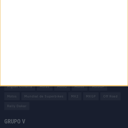
Informação importante
Ficha técnica
Estatuto editorial
Política de privacidade
Termos e condições
Informação Legal
Como anunciar
Tags
Miguel Oliveira
Motas
Moto2
Moto3
MotoGP
Motos
Mundial de Superbikes
MX2
MXGP
Off Road
Rally Dakar
GRUPO V