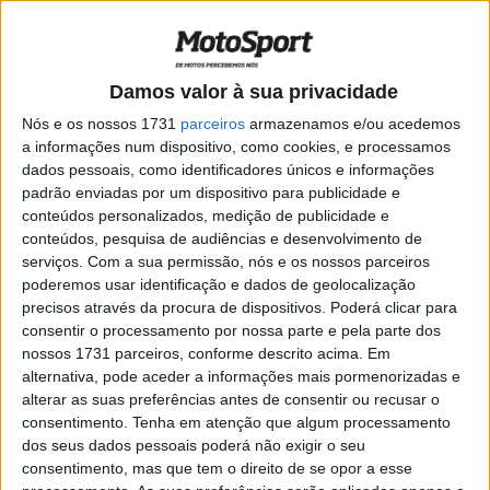
para nos orgulharmos’
POR
MIGUEL FRAGOSO
24 SETEMBRO, 2024
0
MotoGP, Joan Mir ‘A informação que
Damos valor à sua privacidade
temos vai ajudar-nos a longo prazo’
Nós e os nossos 1731
parceiros
armazenamos e/ou acedemos
POR
MIGUEL FRAGOSO
4 SETEMBRO, 2024
0
a informações num dispositivo, como cookies, e processamos
dados pessoais, como identificadores únicos e informações
TrialGP: Toni Bou campeão do mundo
padrão enviadas por um dispositivo para publicidade e
pela décima oitava vez
conteúdos personalizados, medição de publicidade e
POR
MIGUEL FRAGOSO
26 AGOSTO, 2024
0
conteúdos, pesquisa de audiências e desenvolvimento de
serviços.
Com a sua permissão, nós e os nossos parceiros
MotoGP, Jorge Lorenzo: “Ainda não
poderemos usar identificação e dados de geolocalização
vimos o último título de Márquez”
precisos através da procura de dispositivos. Poderá clicar para
POR
RICARDO FERREIRA
25 AGOSTO, 2024
0
consentir o processamento por nossa parte e pela parte dos
nossos 1731 parceiros, conforme descrito acima. Em
MotoGP, Joan Mir (17º.): “Estou a olhar
alternativa, pode aceder a informações mais pormenorizadas e
para o futuro, para o que está para vir do
alterar as suas preferências antes de consentir ou recusar o
HRC”
consentimento.
Tenha em atenção que algum processamento
POR
RICARDO FERREIRA
21 AGOSTO, 2024
0
dos seus dados pessoais poderá não exigir o seu
consentimento, mas que tem o direito de se opor a esse
MotoGP, Joan Mir ‘É uma pena porque