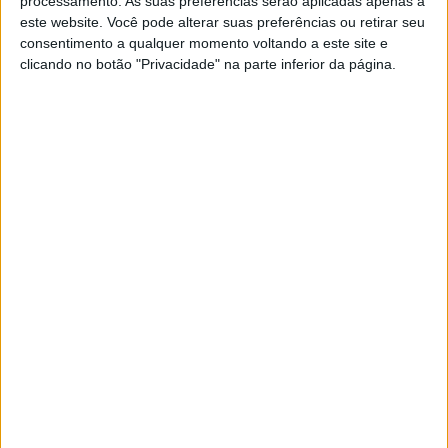
processamento. As suas preferências serão aplicadas apenas a
acho que podia ter somado pontos’
este website. Você pode alterar suas preferências ou retirar seu
POR
MIGUEL FRAGOSO
5 AGOSTO, 2024
0
consentimento a qualquer momento voltando a este site e
clicando no botão "Privacidade" na parte inferior da página.
MotoGP, Luca Marini ‘A partir do meio da
corrida fomos bastante competitivos’
POR
MIGUEL FRAGOSO
5 AGOSTO, 2024
0
MotoGP, Joan Mir ‘Sei o que preciso
fazer e sei o que a Honda pode alcançar’
POR
MIGUEL FRAGOSO
26 JULHO, 2024
0
MotoGP: Oficial, Joan Mir renova por
mais dois anos com a Honda
POR
MIGUEL FRAGOSO
26 JULHO, 2024
0
MotoGP, Alberto Puig ‘O que estamos a
tentar ou funciona ou não funciona’
POR
MIGUEL FRAGOSO
25 JULHO, 2024
0
MotoGP, Alberto Puig garante que a
Honda já encontrou o problema, falta a