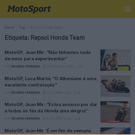
Home
Tag
Repsol Honda Team
Etiqueta:
Repsol Honda Team
MotoGP, Joan Mir: “Não tínhamos nada
de novo para experimentar”
POR
RICARDO FERREIRA
1 DEZEMBRO, 2024
0
MotoGP, Luca Marini: “O Albesiano é uma
excelente contratação”
POR
RICARDO FERREIRA
5 OUTUBRO, 2024
0
MotoGP, Joan Mir: “Estou ansioso por dar
a todos os fãs da Honda uma alegria”
POR
RICARDO FERREIRA
4 OUTUBRO, 2024
0
MotoGP, Joan Mir ‘É um fim de semana