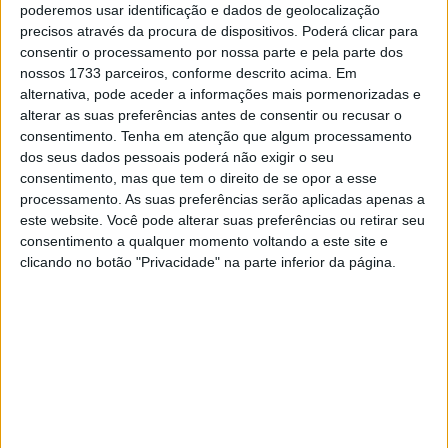
6/10 de segundo para acabar como o único piloto a
poderemos usar identificação e dados de geolocalização
marcar abaixo do 1:36 com o seu melhor de 1:35.956,
precisos através da procura de dispositivos. Poderá clicar para
consentir o processamento por nossa parte e pela parte dos
mas a surpresa foi Aron Canet entretanto a ascender no
nossos 1733 parceiros, conforme descrito acima. Em
top 10, saltando de um 7º inicial para segundo, a apenas
alternativa, pode aceder a informações mais pormenorizadas e
90 milésimas de Marini, de quem já se fala em relação
alterar as suas preferências antes de consentir ou recusar o
uma subida à MotoGP possivelmente com a Ducati
consentimento.
Tenha em atenção que algum processamento
dos seus dados pessoais poderá não exigir o seu
Avintia…
consentimento, mas que tem o direito de se opor a esse
processamento. As suas preferências serão aplicadas apenas a
Artigos relacionados
este website. Você pode alterar suas preferências ou retirar seu
consentimento a qualquer momento voltando a este site e
MotoGP: Jack Miller deixa alerta à Yamaha
clicando no botão "Privacidade" na parte inferior da página.
após ficar longe dos líderes
10 AGOSTO, 2026
MotoGP: ‘Somos a segunda força do
campeonato’ Di Giannantonio aponta o
dedo à Aprilia
10 AGOSTO, 2026