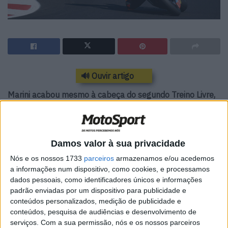
🔊 Ouvir artigo
Marini acabou mesmo à cabeça do segundo Treino Livre,
marcando a sua autoridade como o mais rápido do dia a
caminho da qualificação de amanhã
Com Marcel Schrotter a ser o primeiro piloto à frente da
Damos valor à sua privacidade
segunda sessão livre de Moto2, Luca Marini suplantou-o
Nós e os nossos 1733
parceiros
armazenamos e/ou acedemos
a meio do treino, deixando atrás do par o seu colega de
a informações num dispositivo, como cookies, e processamos
dados pessoais, como identificadores únicos e informações
equipa Bezzecchi, Lowes em quarto e Fernandes em
padrão enviadas por um dispositivo para publicidade e
quinto.
conteúdos personalizados, medição de publicidade e
conteúdos, pesquisa de audiências e desenvolvimento de
Marini ainda melhorou a sua volta rápida em cerca de
serviços.
Com a sua permissão, nós e os nossos parceiros