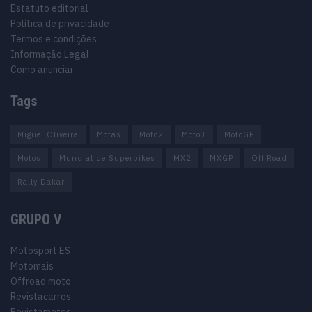
Estatuto editorial
Política de privacidade
Termos e condições
Informação Legal
Como anunciar
Tags
Miguel Oliveira
Motas
Moto2
Moto3
MotoGP
Motos
Mundial de Superbikes
MX2
MXGP
Off Road
Rally Dakar
GRUPO V
Motosport ES
Motomais
Offroad moto
Revistacarros
Revistamotos