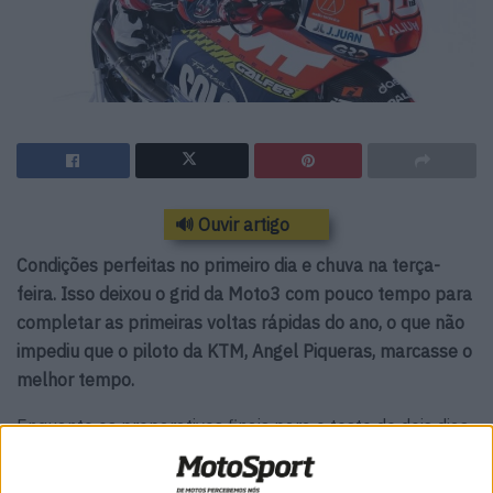
🔊 Ouvir artigo
Condições perfeitas no primeiro dia e chuva na terça-
feira. Isso deixou o grid da Moto3 com pouco tempo para
completar as primeiras voltas rápidas do ano, o que não
impediu que o piloto da KTM, Angel Piqueras, marcasse o
melhor tempo.
Enquanto os preparativos finais para o teste de dois dias
da MotoGP em Buriram estão em andamento na quente
Tailândia, o primeiro teste da classe Moto3 chegou ao fim