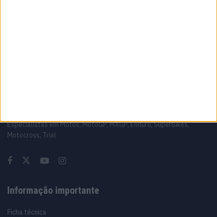
MotoGP: O erro estratégico da KTM que
entregou Acosta à Ducati
5 AGOSTO, 2026
Sobre
Especialistas em Motos, MotoGP, MXGP, Enduro, SuperBikes,
Motocross, Trial
Informação importante
Ficha técnica