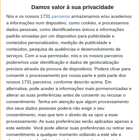
em Portugal. Somente segunda-feira foi o dia mais
Damos valor à sua privacidade
significativo, pois no segundo dia, fortes tempestades
Nós e os nossos 1731
parceiros
armazenamos e/ou acedemos
impediram uma busca mais intensa pelo tempo.
a informações num dispositivo, como cookies, e processamos
dados pessoais, como identificadores únicos e informações
Logo no primeiro dia após as férias de inverno, vários
padrão enviadas por um dispositivo para publicidade e
pilotos quebraram o recorde de volta atual, detido por
conteúdos personalizados, medição de publicidade e
conteúdos, pesquisa de audiências e desenvolvimento de
José Antonio Rueda. Entre eles estava o próprio Rueda,
serviços.
Com a sua permissão, nós e os nossos parceiros
que, assim como em 2024, lutará pelo título pela equipa
poderemos usar identificação e dados de geolocalização
KTM Ajo.
precisos através da procura de dispositivos. Poderá clicar para
consentir o processamento por nossa parte e pela parte dos
Artigos relacionados
nossos 1731 parceiros, conforme descrito acima. Em
alternativa, pode aceder a informações mais pormenorizadas e
alterar as suas preferências antes de consentir ou recusar o
MotoGP: Bagnaia acredita numa segunda
consentimento.
Tenha em atenção que algum processamento
metade da época mais equilibrada
dos seus dados pessoais poderá não exigir o seu
5 AGOSTO, 2026
consentimento, mas que tem o direito de se opor a esse
processamento. As suas preferências serão aplicadas apenas a
MotoGP: Bulega intensifica
este website. Você pode alterar suas preferências ou retirar seu
desenvolvimento da Ducati 850 e já soma
consentimento a qualquer momento voltando a este site e
dez dias de testes