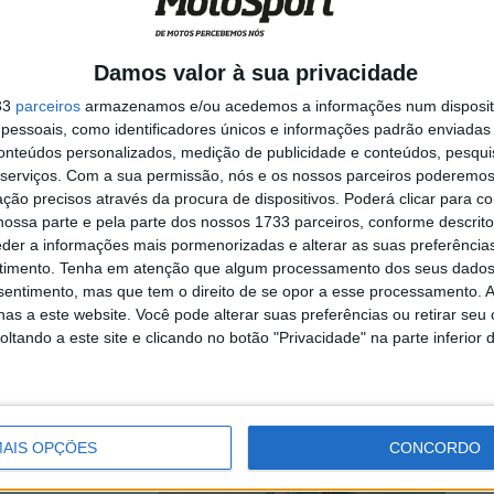
Damos valor à sua privacidade
na corrida em casa
33
parceiros
armazenamos e/ou acedemos a informações num dispositi
essoais, como identificadores únicos e informações padrão enviadas 
conteúdos personalizados, medição de publicidade e conteúdos, pesqui
serviços.
Com a sua permissão, nós e os nossos parceiros poderemos 
ção precisos através da procura de dispositivos. Poderá clicar para co
ossa parte e pela parte dos nossos 1733 parceiros, conforme descrit
da louca
eder a informações mais pormenorizadas e alterar as suas preferência
lha
timento.
Tenha em atenção que algum processamento dos seus dados
nsentimento, mas que tem o direito de se opor a esse processamento. A
as a este website. Você pode alterar suas preferências ou retirar seu
tando a este site e clicando no botão "Privacidade" na parte inferior 
de Moto3. Após um
AIS OPÇÕES
CONCORDO
 Jose