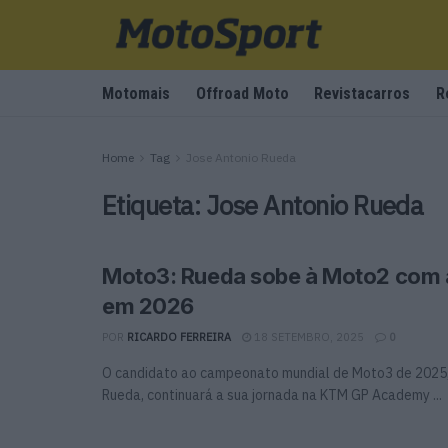
Motomais
Offroad Moto
Revistacarros
R
Home
Tag
Jose Antonio Rueda
Etiqueta:
Jose Antonio Rueda
Moto3: Rueda sobe à Moto2 com
em 2026
POR
RICARDO FERREIRA
18 SETEMBRO, 2025
0
O candidato ao campeonato mundial de Moto3 de 2025,
Rueda, continuará a sua jornada na KTM GP Academy ...