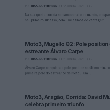
POR
RICARDO FERREIRA
22 JUNHO, 2025
0
Na sua quinta corrida no campeonato do mundo, o espan
seu primeiro sucesso, com 6 milésimos de vantagem ...
Moto3, Mugello Q2: Pole position
estreante Álvaro Carpe
POR
RICARDO FERREIRA
21 JUNHO, 2025
0
Álvaro Carpe conquista a pole position no último minuto
primeira pole do estreante de Moto3. Um ...
Moto3, Aragão, Corrida: David M
celebra primeiro triunfo