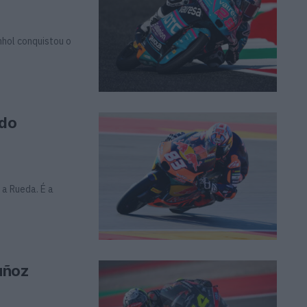
hol conquistou o
 do
 a Rueda. É a
uñoz