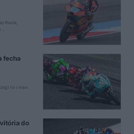
io Rueda,
...
a fecha
ing) foi o mais
vitória do