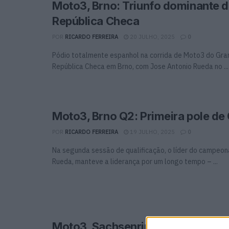
Moto3, Brno: Triunfo dominante 
República Checa
POR
RICARDO FERREIRA
20 JULHO, 2025
0
Pódio totalmente espanhol na corrida de Moto3 do Gra
República Checa em Brno, com Jose Antonio Rueda no ...
Moto3, Brno Q2: Primeira pole de 
POR
RICARDO FERREIRA
19 JULHO, 2025
0
Na segunda sessão de qualificação, o líder do campeon
Rueda, manteve a liderança por um longo tempo – ...
Moto3, Sachsenring: David Muñoz 