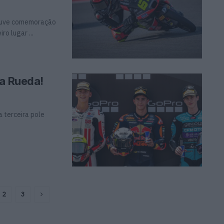
houve comemoração
o lugar ...
ra Rueda!
 terceira pole
2
3