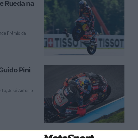
de Rueda na
nde Prémio da
Guido Pini
ato, José Antonio
dá vitória