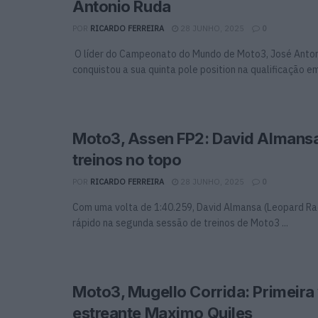
Antonio Ruda
POR
RICARDO FERREIRA
28 JUNHO, 2025
0
O líder do Campeonato do Mundo de Moto3, José Anton
conquistou a sua quinta pole position na qualificação em 
Moto3, Assen FP2: David Almans
treinos no topo
POR
RICARDO FERREIRA
28 JUNHO, 2025
0
Com uma volta de 1:40.259, David Almansa (Leopard Rac
rápido na segunda sessão de treinos de Moto3 ...
Moto3, Mugello Corrida: Primeira 
estreante Maximo Quiles