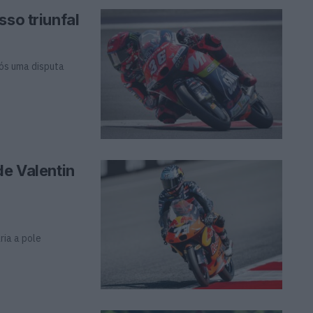
sso triunfal
pós uma disputa
de Valentin
ria a pole