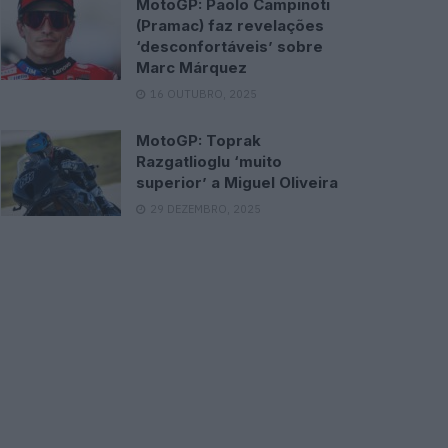
MotoGP: Paolo Campinoti
(Pramac) faz revelações
‘desconfortáveis’ sobre
Marc Márquez
16 OUTUBRO, 2025
MotoGP: Toprak
Razgatlioglu ‘muito
superior’ a Miguel Oliveira
29 DEZEMBRO, 2025