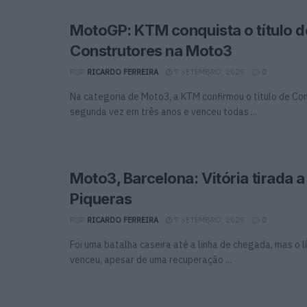
MotoGP: KTM conquista o título d
Construtores na Moto3
POR
RICARDO FERREIRA
7 SETEMBRO, 2025
0
Na categoria de Moto3, a KTM confirmou o título de Co
segunda vez em três anos e venceu todas ...
Moto3, Barcelona: Vitória tirada a
Piqueras
POR
RICARDO FERREIRA
7 SETEMBRO, 2025
0
Foi uma batalha caseira até a linha de chegada, mas o 
venceu, apesar de uma recuperação ...