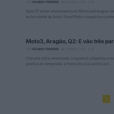
POR
RICARDO FERREIRA
8 JUNHO, 2025
0
Após 17 voltas emocionantes no MotorLand Aragon, 
na box alemã da Intact. David Muñoz conquistou o primeir
Moto3, Aragão, Q2: E vão três pa
POR
RICARDO FERREIRA
7 JUNHO, 2025
0
Com uma volta sensacional, o espanhol conquistou a sua
position da temporada, à frente de Luca Lunetta por ...
1