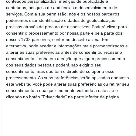
companheiro de equipa e líder sólido da Moto3. Primeira
conteúdos personalizados, medição de publicidade e
conteúdos, pesquisa de audiências e desenvolvimento de
satisfação na qualificação para o campeão da JuniorGP e
serviços.
Com a sua permissão, nós e os nossos parceiros
da Rookies Cup, que na sua primeira temporada mundial
poderemos usar identificação e dados de geolocalização
completa e já em evidência neste início de campeonato,
precisos através da procura de dispositivos. Poderá clicar para
que de facto deixa Rueda mais de dois décimos atrás…
consentir o processamento por nossa parte e pela parte dos
nossos 1733 parceiros, conforme descrito acima. Em
Nada mal para este último, que largará amanhã da
alternativa, pode aceder a informações mais pormenorizadas e
segunda posição da grella, uma dobradinha que
alterar as suas preferências antes de consentir ou recusar o
certamente faz a equipe Red Bull KTM Ajo sorrir. Um
consentimento.
Tenha em atenção que algum processamento
excelente terceiro lugar para o britânico Scott Ogden,
dos seus dados pessoais poderá não exigir o seu
consentimento, mas que tem o direito de se opor a esse
que quebra o que de outra forma teria sido uma primeira
processamento. As suas preferências serão aplicadas apenas a
fila totalmente espanhola.
este website. Você pode alterar suas preferências ou retirar seu
consentimento a qualquer momento voltando a este site e
Na primeira qualificação (Q1) os quatro pilotos que
clicando no botão "Privacidade" na parte inferior da página.
passam à sessão seguinte são Maximo Quiles, David
Munoz, Vicente Perez e o italiano Dennis Foggia. Os
espanhóis prevalecem!
Artigos relacionados