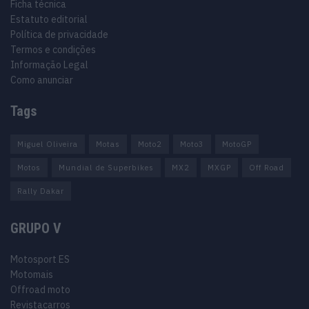
Ficha técnica
Estatuto editorial
Política de privacidade
Termos e condições
Informação Legal
Como anunciar
Tags
Miguel Oliveira
Motas
Moto2
Moto3
MotoGP
Motos
Mundial de Superbikes
MX2
MXGP
Off Road
Rally Dakar
GRUPO V
Motosport ES
Motomais
Offroad moto
Revistacarros