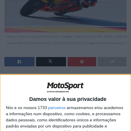
Alvaro Carpe during the Moto3 stop in Aragon, Spain on June 7th, 2025. // Gold &
Goose / Red Bull Content Pool // SI202506070596 // Usage for editorial use only //
🔊 Ouvir artigo
Álvaro Carpe conquista a pole position no último minuto
a Rueda. É a primeira pole do estreante de Moto3.
Damos valor à sua privacidade
Nós e os nossos 1733
parceiros
armazenamos e/ou acedemos
Um estreante destacou-se hoje na pista de Mugello.
a informações num dispositivo, como cookies, e processamos
Álvaro Carpe chega no último minuto e arrebata a
dados pessoais, como identificadores únicos e informações
primeira posição da grelha de José Antonio Rueda,
padrão enviadas por um dispositivo para publicidade e