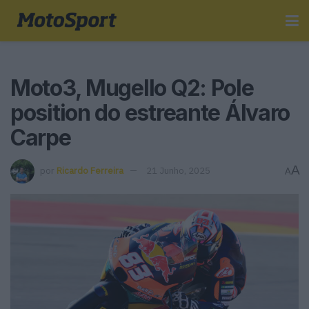
Moto3, Mugello Q2: Pole
position do estreante Álvaro
Carpe
A
por
Ricardo Ferreira
21 Junho, 2025
A