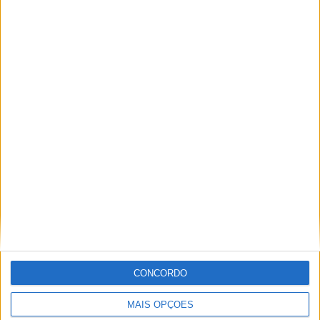
Jose Antonio Rueda
Moto3
Q2 Moto3
Scott Ogden
Ricardo Ferreira
Apaixonado por motos desde muito cedo, está desde há
muito ligado à Comunicação Social, tendo trabalhado em
diversos meios como AutoHoje, revista Motociclismo,
jornal Volante, revista MotoMagazine e Autosport, entre
outros.
CONCORDO
Artigos relacionados
MAIS OPÇÕES