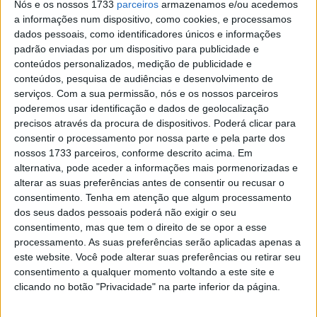
rápido antes da chuva
Nós e os nossos 1733
parceiros
armazenamos e/ou acedemos
a informações num dispositivo, como cookies, e processamos
POR
RICARDO FERREIRA
14 FEVEREIRO, 2025
0
dados pessoais, como identificadores únicos e informações
padrão enviadas por um dispositivo para publicidade e
Moto3, Itália, Q1: Ogden, Muñoz, Kelso e
conteúdos personalizados, medição de publicidade e
Farioli na Q2
conteúdos, pesquisa de audiências e desenvolvimento de
POR
BERNARDO FIGUEIREDO
1 JUNHO, 2024
0
serviços.
Com a sua permissão, nós e os nossos parceiros
poderemos usar identificação e dados de geolocalização
Moto3, Testes Jerez: Honda no topo com
precisos através da procura de dispositivos. Poderá clicar para
Scott Ogden
consentir o processamento por nossa parte e pela parte dos
POR
RICARDO FERREIRA
10 MARÇO, 2023
0
nossos 1733 parceiros, conforme descrito acima. Em
alternativa, pode aceder a informações mais pormenorizadas e
Moto3, Japão, Q1: Ogden, Tatay, García e
alterar as suas preferências antes de consentir ou recusar o
Fellon passam para a Q2
consentimento.
Tenha em atenção que algum processamento
POR
BERNARDO FIGUEIREDO
24 SETEMBRO, 2022
0
dos seus dados pessoais poderá não exigir o seu
consentimento, mas que tem o direito de se opor a esse
Moto3, Catalunha, Q1: Scott Ogden mais
processamento. As suas preferências serão aplicadas apenas a
rápido, apesar da queda
este website. Você pode alterar suas preferências ou retirar seu
POR
RICARDO FERREIRA
4 JUNHO, 2022
0
consentimento a qualquer momento voltando a este site e
clicando no botão "Privacidade" na parte inferior da página.
Tendências
Comentários
Novidades