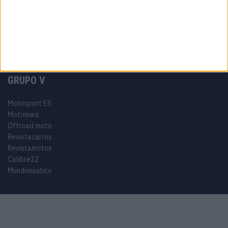
Miguel Oliveira
Motas
Moto2
Moto3
MotoGP
Motos
Mundial de Superbikes
MX2
MXGP
Off Road
Rally Dakar
GRUPO V
Motosport ES
Motomais
Offroad moto
Revistacarros
Revistamotos
Calibre12
Mundonautico
© 2024 Motosport copyright