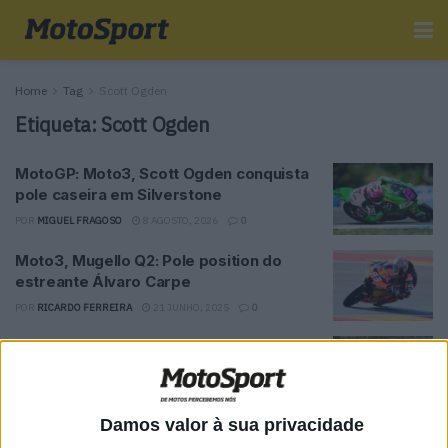
Home
Tag
Scott Ogden
Etiqueta:
Scott Ogden
MotoGP: Moto3, Scott Ogden conquista
pole caseira em Silverstone
POR
MIGUEL FRAGOSO
8 AGOSTO, 2026
0
Moto3, Mugello Q2: Pole position do
estreante Álvaro Carpe
POR
RICARDO FERREIRA
21 JUNHO, 2025
0
Moto3, PR, Austin: Bertelle fecha o
primeiro dia no topo
POR
RICARDO FERREIRA
28 MARÇO, 2025
0
Damos valor à sua privacidade
Moto3, Portimão: Angel Piqueras o mais