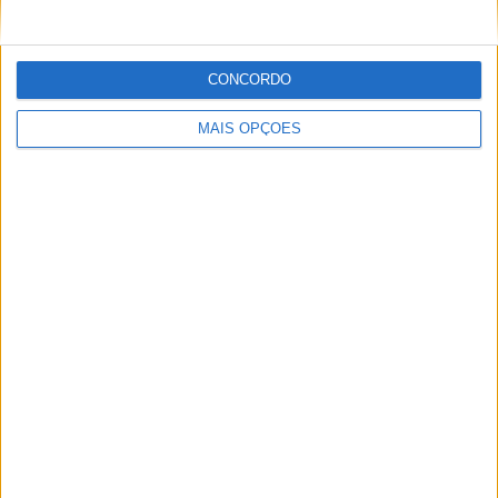
Sobre
CONCORDO
Especialistas em Motos, MotoGP, MXGP, Enduro, SuperBikes,
MAIS OPÇÕES
Motocross, Trial
Informação importante
Ficha técnica
Estatuto editorial
Política de privacidade
Termos e condições
Informação Legal
Como anunciar
Tags