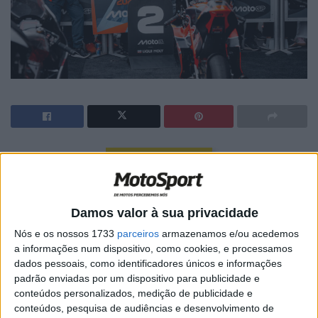
🔊 Ouvir artigo
Na categoria de Moto3, a KTM confirmou o título de
Construtores pela segunda vez em três anos e venceu
Damos valor à sua privacidade
todas as quinze corridas de 2025 até à data.
Nós e os nossos 1733
parceiros
armazenamos e/ou acedemos
a informações num dispositivo, como cookies, e processamos
A KTM confirmou matematicamente o título de
dados pessoais, como identificadores únicos e informações
Construtores de 2025: o primeiro desde 2023 e a
padrão enviadas por um dispositivo para publicidade e
segunda honra da década. Rueda tem uma vantagem de
conteúdos personalizados, medição de publicidade e
64 pontos no campeonato de Pilotos, enquanto a Red
conteúdos, pesquisa de audiências e desenvolvimento de