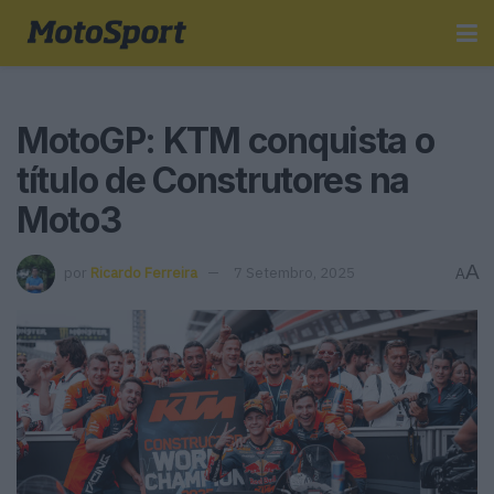
MotoGP: KTM conquista o
título de Construtores na
Moto3
A
por
Ricardo Ferreira
7 Setembro, 2025
A