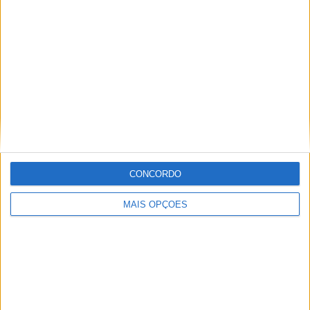
diversos meios como AutoHoje, revista Motociclismo,
jornal Volante, revista MotoMagazine e Autosport, entre
outros.
Artigos relacionados
CONCORDO
MAIS OPÇÕES
MotoGP: Iker Lecuona ambiciona Top 10 em
Silverstone
POR
MIGUEL FRAGOSO
6 AGOSTO, 2026