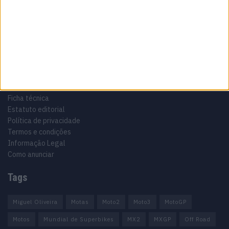
Especialistas em Motos, MotoGP, MXGP, Enduro, SuperBikes,
Motocross, Trial
Informação importante
Ficha técnica
Estatuto editorial
Política de privacidade
Termos e condições
Informação Legal
Como anunciar
Tags
Miguel Oliveira
Motas
Moto2
Moto3
MotoGP
Motos
Mundial de Superbikes
MX2
MXGP
Off Road