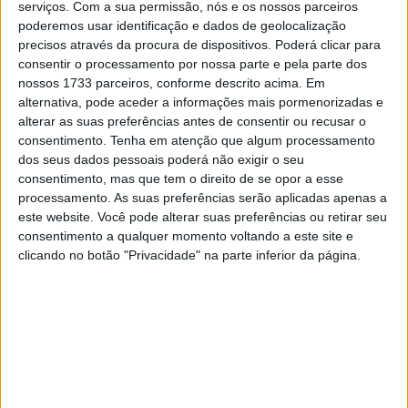
serviços.
Com a sua permissão, nós e os nossos parceiros
Bull KTM Ajo lidera a categoria com 116 pontos de
poderemos usar identificação e dados de geolocalização
vantagem.
precisos através da procura de dispositivos. Poderá clicar para
consentir o processamento por nossa parte e pela parte dos
nossos 1733 parceiros, conforme descrito acima. Em
alternativa, pode aceder a informações mais pormenorizadas e
alterar as suas preferências antes de consentir ou recusar o
consentimento.
Tenha em atenção que algum processamento
dos seus dados pessoais poderá não exigir o seu
consentimento, mas que tem o direito de se opor a esse
processamento. As suas preferências serão aplicadas apenas a
este website. Você pode alterar suas preferências ou retirar seu
consentimento a qualquer momento voltando a este site e
clicando no botão "Privacidade" na parte inferior da página.
A corrida de Moto3 durou 18 voltas pulsantes e tensas. O
grupo da frente era composto por 15 pilotos antes de se
reduzir a 10 candidatos às posições do pódio. A KTM GP
Academy estava a acotovelar-se no meio, mas foi José