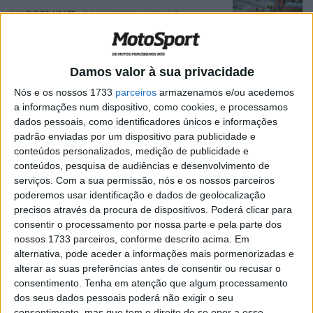
POR
RUI BELMONTE
26 NOVEMBRO, 2017
0
Sprint Free
POR
RUI BELMONTE
24 JUNHO, 2016
0
Damos valor à sua privacidade
Nós e os nossos 1733
parceiros
armazenamos e/ou acedemos
VR46 segura Bulega por mais dois anos
a informações num dispositivo, como cookies, e processamos
POR
RUI BELMONTE
23 JUNHO, 2016
0
dados pessoais, como identificadores únicos e informações
padrão enviadas por um dispositivo para publicidade e
conteúdos personalizados, medição de publicidade e
IRTA e Dorna renovam ligação por mais
conteúdos, pesquisa de audiências e desenvolvimento de
cinco anos
serviços.
Com a sua permissão, nós e os nossos parceiros
poderemos usar identificação e dados de geolocalização
POR
RUI BELMONTE
23 JUNHO, 2016
0
precisos através da procura de dispositivos. Poderá clicar para
Melandri regressa às SBK com a Pucetti
consentir o processamento por nossa parte e pela parte dos
nossos 1733 parceiros, conforme descrito acima. Em
POR
RUI BELMONTE
23 JUNHO, 2016
0
alternativa, pode aceder a informações mais pormenorizadas e
alterar as suas preferências antes de consentir ou recusar o
Haga nas 8 Horas de Suzuka
consentimento.
Tenha em atenção que algum processamento
dos seus dados pessoais poderá não exigir o seu
POR
RUI BELMONTE
23 JUNHO, 2016
0
consentimento, mas que tem o direito de se opor a esse