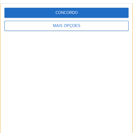
8 SETEMBRO, 2025
CONCORDO
MotoGP: Reviravolta? Miguel Oliveira pode
ter vaga em 2026
MAIS OPÇÕES
28 AGOSTO, 2025
MotoGP: Paolo Campinoti (Pramac) faz
revelações ‘desconfortáveis’ sobre Marc
Márquez
16 OUTUBRO, 2025
MotoGP: Toprak Razgatlioglu ‘muito
superior’ a Miguel Oliveira
29 DEZEMBRO, 2025
Sobre