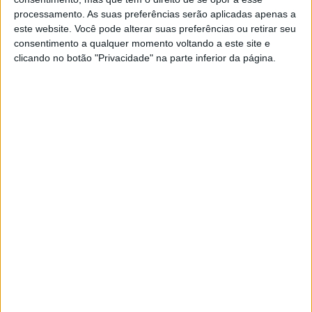
processamento. As suas preferências serão aplicadas apenas a
este website. Você pode alterar suas preferências ou retirar seu
Joan Lascorz terminou Baja TT do Pinhal
consentimento a qualquer momento voltando a este site e
POR
RUI BELMONTE
23 JUNHO, 2016
0
clicando no botão "Privacidade" na parte inferior da página.
Yamaha presente no Lisbon Motorcycle
Film Fest
POR
RUI BELMONTE
22 JUNHO, 2016
0
Romano Fenati já testa Moto2
POR
RUI BELMONTE
21 JUNHO, 2016
0
Aleix Espargaró assina com a Aprilia
POR
RUI BELMONTE
21 JUNHO, 2016
0
Zarco diz não à Suzuki
POR
RUI BELMONTE
21 JUNHO, 2016
1