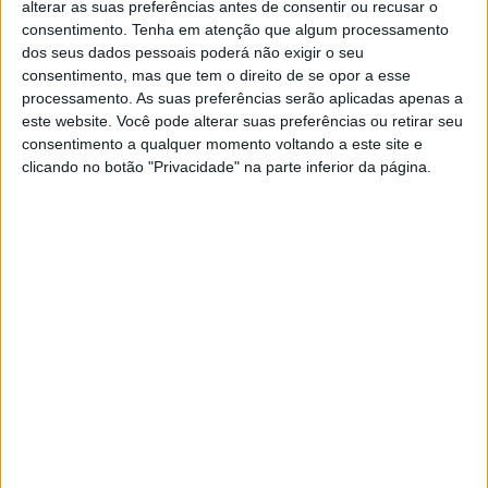
alterar as suas preferências antes de consentir ou recusar o
texano Garrett Gerloff (Bonovo Action BMW).
consentimento.
Tenha em atenção que algum processamento
dos seus dados pessoais poderá não exigir o seu
Jonathan Rea (Kawasaki Racing Team) voltou aos três
consentimento, mas que tem o direito de se opor a esse
primeiros em Portimão, uma pista onde venceu cerca de
processamento. As suas preferências serão aplicadas apenas a
13 vezes e estará ansioso para aumentar essa contagem
este website. Você pode alterar suas preferências ou retirar seu
consentimento a qualquer momento voltando a este site e
neste fim de semana, se for possível lutar na frente. Rea
clicando no botão "Privacidade" na parte inferior da página.
não conseguiu igualar a velocidade das Ducatis no TL2,
embora a Kawasaki ZX-10RR estivesse na disputa nos
setores sinuosos dois e três. O companheiro de equipa
Alex Lowes está de volta à ação depois de ter falhado
Aragão e ter sido declarado apto para a etapa
portuguesa, estando também a lutar por um fim de
semana forte. Rea terminou em quarto quando a
bandeira quadriculada foi hasteada na sexta-feira,
enquanto Lowes foi 14º, mas a menos de um segundo de
um dia muito disputado em Portugal.
A BMW esteve em grande forma mais uma vez,