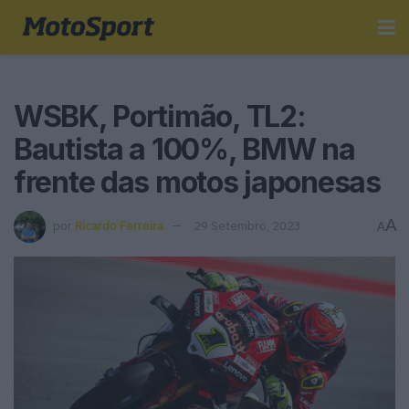
WSBK, Portimão, TL2:
Bautista a 100%, BMW na
frente das motos japonesas
A
por
Ricardo Ferreira
29 Setembro, 2023
A