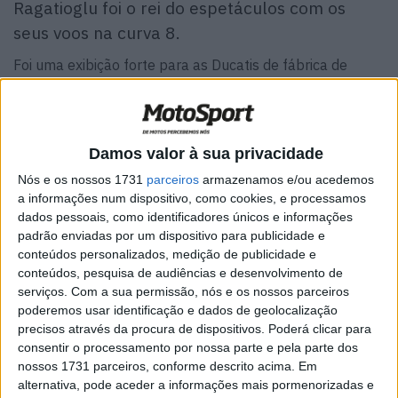
Ragatioglu foi o rei do espetáculos com os
seus voos na curva 8.
Foi uma exibição forte para as Ducatis de fábrica de
Alvaro Bautista (Aruba.it Racing – Ducati) e do
companheiro de equipa Michael Ruben Rinaldi. Bautista
foi o melhor durante a maior parte da sessão de FP1
Damos valor à sua privacidade
antes de terminar em segundo, mas melhorou à tarde e
esteve confortavelmente à frente dos adversários por
Nós e os nossos 1731
parceiros
armazenamos e/ou acedemos
a informações num dispositivo, como cookies, e processamos
mais de meio segundo durante a maior parte da sessão.
dados pessoais, como identificadores únicos e informações
1m40,476s foi o tempo inicial de Bautista, mais rápido
padrão enviadas por um dispositivo para publicidade e
que o tempo mais rápido do TL1, à medida que os
conteúdos personalizados, medição de publicidade e
tempos caíam ao longo da segunda sessão. Rinaldi, foi
conteúdos, pesquisa de audiências e desenvolvimento de
serviços.
Com a sua permissão, nós e os nossos parceiros
quinto no TL1 antes de consolidar sua presença entre os
poderemos usar identificação e dados de geolocalização
cinco primeiros da tarde. Chegou ao P2 a menos de dez
precisos através da procura de dispositivos. Poderá clicar para
minutos do final, atrás do companheiro de equipe
consentir o processamento por nossa parte e pela parte dos
Bautista. No final do dia, o espanhol liderava por mais de
nossos 1731 parceiros, conforme descrito acima. Em
alternativa, pode aceder a informações mais pormenorizadas e
um quarto de segundo e Rinaldi ficou em 3º, atrás do