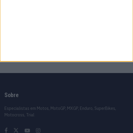
6 AGOSTO, 2026
MotoGP: Álex Rins afasta pressa sobre o
futuro ‘Há várias opções em cima da mesa’
6 AGOSTO, 2026
MotoGP: Luca Marini ‘Talvez tudo fique
resolvido este fim de semana’
6 AGOSTO, 2026
Sobre
Especialistas em Motos, MotoGP, MXGP, Enduro, SuperBikes,
Motocross, Trial