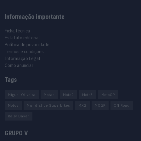
Informação importante
Ficha técnica
Estatuto editorial
Política de privacidade
Termos e condições
Informação Legal
Como anunciar
Tags
Miguel Oliveira
Motas
Moto2
Moto3
MotoGP
Motos
Mundial de Superbikes
MX2
MXGP
Off Road
Rally Dakar
GRUPO V