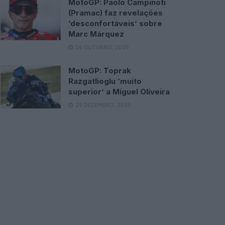
MotoGP: Paolo Campinoti
(Pramac) faz revelações
‘desconfortáveis’ sobre
Marc Márquez
16 OUTUBRO, 2025
MotoGP: Toprak
Razgatlioglu ‘muito
superior’ a Miguel Oliveira
29 DEZEMBRO, 2025