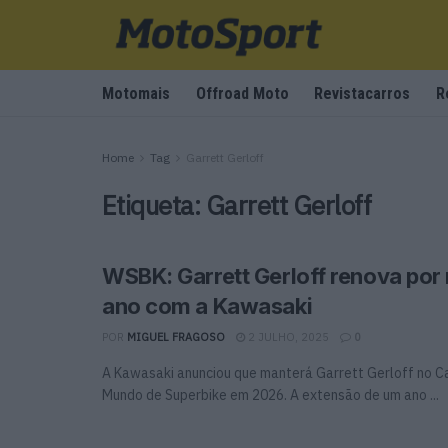
Motomais
Offroad Moto
Revistacarros
R
Home
Tag
Garrett Gerloff
Etiqueta:
Garrett Gerloff
WSBK: Garrett Gerloff renova por
ano com a Kawasaki
POR
MIGUEL FRAGOSO
2 JULHO, 2025
0
A Kawasaki anunciou que manterá Garrett Gerloff no 
Mundo de Superbike em 2026. A extensão de um ano ...