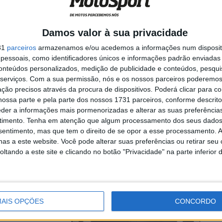
Damos valor à sua privacidade
s sensações que
31
parceiros
armazenamos e/ou acedemos a informações num dispositi
no Mundial ...
essoais, como identificadores únicos e informações padrão enviadas 
conteúdos personalizados, medição de publicidade e conteúdos, pesqui
serviços.
Com a sua permissão, nós e os nossos parceiros poderemos 
ção precisos através da procura de dispositivos. Poderá clicar para co
ossa parte e pela parte dos nossos 1731 parceiros, conforme descrit
motor
eder a informações mais pormenorizadas e alterar as suas preferência
 potência”
timento.
Tenha em atenção que algum processamento dos seus dados
nsentimento, mas que tem o direito de se opor a esse processamento. A
as a este website. Você pode alterar suas preferências ou retirar seu
tando a este site e clicando no botão "Privacidade" na parte inferior 
ionship 2024 já
AIS OPÇÕES
CONCORDO
 oficial de