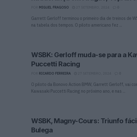
POR
MIGUEL FRAGOSO
27 SETEMBRO, 2024
0
Garrett Gerloff terminou o primeiro dia de treinos de 
na tabela dos tempos. O piloto americano fez ...
WSBK: Gerloff muda-se para a K
Puccetti Racing
POR
RICARDO FERREIRA
27 SETEMBRO, 2024
0
O piloto da Bonovo Action BMW, Garrett Gerloff, vai co
Kawasaki Puccetti Racing no próximo ano, e nas ...
WSBK, Magny-Cours: Triunfo fácil
Bulega