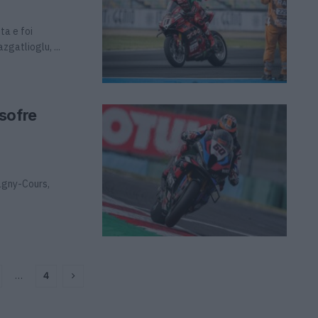
ta e foi
gatlioglu, ...
sofre
agny-Cours,
…
4