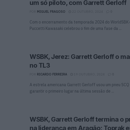
um só piloto, com Garrett Gerloff
POR
MIGUEL FRAGOSO
22 OUTUBRO, 2024
0
Com o encerramento da temporada 2024 do WorldSBK e
Puccetti Kawasaki celebrou o fim de uma fase da ...
WSBK, Jerez: Garrett Gerloff o ma
no TL3
POR
RICARDO FERREIRA
19 OUTUBRO, 2024
0
A estrela americana Garrett Gerloff usou um pneu SCQ
garantir o primeiro lugar na última sessão de ...
WSBK, Garrett Gerloff termina o p
na liderança em Aragão; Toprak 