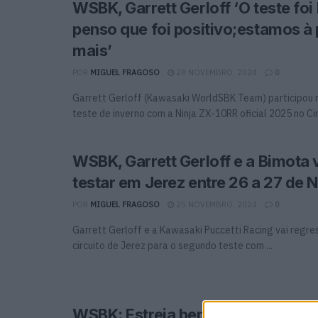
WSBK, Garrett Gerloff ‘O teste foi
penso que foi positivo;estamos à
mais’
POR
MIGUEL FRAGOSO
28 NOVEMBRO, 2024
0
Garrett Gerloff (Kawasaki WorldSBK Team) participou 
teste de inverno com a Ninja ZX-10RR oficial 2025 no Circ
WSBK, Garrett Gerloff e a Bimota 
testar em Jerez entre 26 a 27 de
POR
MIGUEL FRAGOSO
25 NOVEMBRO, 2024
0
Garrett Gerloff e a Kawasaki Puccetti Racing vai regr
circuito de Jerez para o segundo teste com ...
WSBK: Estreia bem sucedida de G