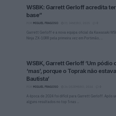
WSBK: Garrett Gerloff acredita te
base”
POR
MIGUEL FRAGOSO
31 JANEIRO, 2025
0
Garrett Gerloff e a nova equipa oficial da Kawasaki W
Ninja ZX-10RR pela primeira vez em Portimão, ...
WSBK, Garrett Gerloff ‘Um pódio
‘mas’, porque o Toprak não estava 
Bautista’
POR
MIGUEL FRAGOSO
26 DEZEMBRO, 2024
0
A época de 2024 foi difícil para Garrett Gerloff. Após u
alguns resultados no top 5 nas ...