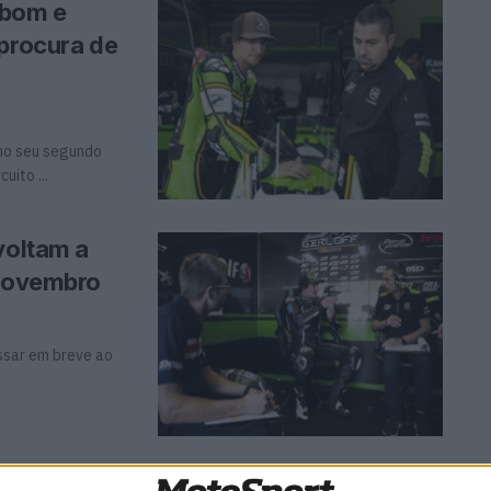
 bom e
 procura de
no seu segundo
uito ...
voltam a
 Novembro
essar em breve ao
erloff com