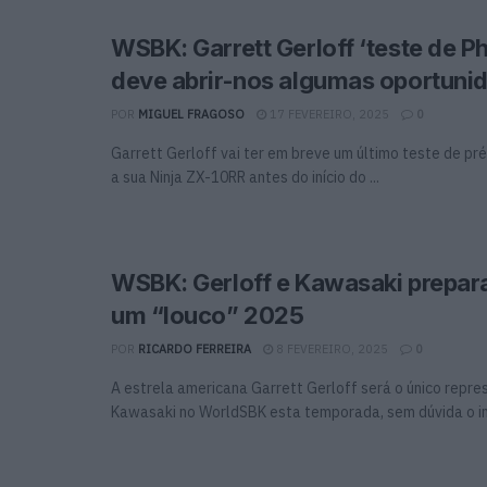
WSBK: Garrett Gerloff ‘teste de Phi
deve abrir-nos algumas oportuni
POR
MIGUEL FRAGOSO
17 FEVEREIRO, 2025
0
Garrett Gerloff vai ter em breve um último teste de 
a sua Ninja ZX-10RR antes do início do ...
WSBK: Gerloff e Kawasaki prepar
um “louco” 2025
POR
RICARDO FERREIRA
8 FEVEREIRO, 2025
0
A estrela americana Garrett Gerloff será o único repr
Kawasaki no WorldSBK esta temporada, sem dúvida o iníc