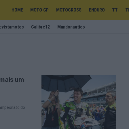
HOME
MOTO GP
MOTOCROSS
ENDURO
TT
T
evistamotos
Calibre12
Mundonautico
 mais um
Campeonato do