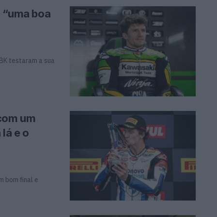
r “uma boa
SBK testaram a sua
 com um
lá e o
m bom final e