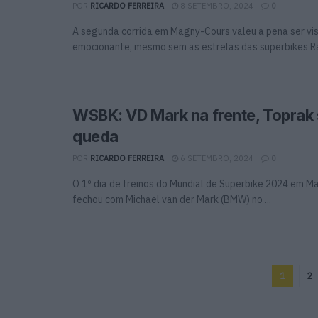
POR
RICARDO FERREIRA
8 SETEMBRO, 2024
0
A segunda corrida em Magny-Cours valeu a pena ser vis
emocionante, mesmo sem as estrelas das superbikes Raz
WSBK: VD Mark na frente, Toprak 
queda
POR
RICARDO FERREIRA
6 SETEMBRO, 2024
0
O 1º dia de treinos do Mundial de Superbike 2024 em M
fechou com Michael van der Mark (BMW) no ...
1
2