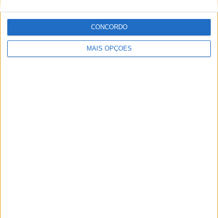
muito ligado à Comunicação Social, tendo trabalhado em
diversos meios como AutoHoje, revista Motociclismo,
CONCORDO
jornal Volante, revista MotoMagazine e Autosport, entre
outros.
MAIS OPÇÕES
Artigos relacionados
MotoGP: Jorge Martín faz história em
Silverstone com pole e recorde absoluto
POR
MIGUEL FRAGOSO
8 AGOSTO, 2026