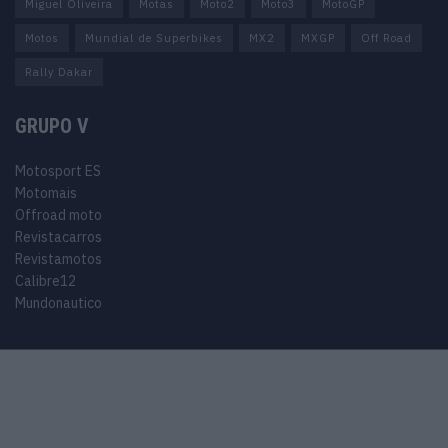
Miguel Oliveira
Motas
Moto2
Moto3
MotoGP
Motos
Mundial de Superbikes
MX2
MXGP
Off Road
Rally Dakar
GRUPO V
Motosport ES
Motomais
Offroad moto
Revistacarros
Revistamotos
Calibre12
Mundonautico
© 2024 Motosport copyright