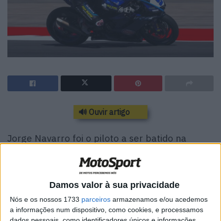
🔊 Ouvir artigo
Jorge Navarro foi o piloto a ser batido na
sexta-feira, mas pouco o separou de Yari
Montella e Nicolo Bulega em segundo e
terceiro. Stefano Manzi foi quinto, apesar da
Damos valor à sua privacidade
queda no TL2.
Nós e os nossos 1733
parceiros
armazenamos e/ou acedemos
a informações num dispositivo, como cookies, e processamos
O espanhol da Ten Kate Racing Yamaha chegou ao topo
dados pessoais, como identificadores únicos e informações