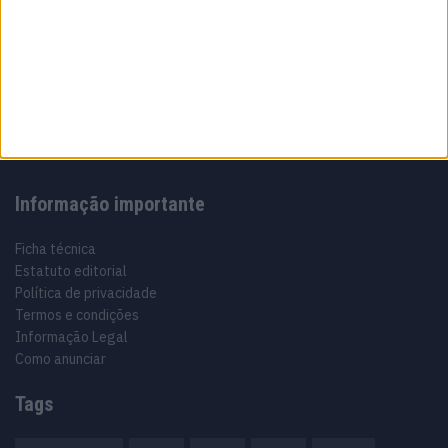
Sobre
Especialistas em Motos, MotoGP, MXGP, Enduro, SuperBikes,
Motocross, Trial
Informação importante
Ficha técnica
Estatuto editorial
Política de privacidade
Termos e condições
Informação Legal
Como anunciar
Tags