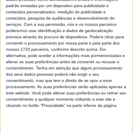
da classificação do Campeonato do Mundo de
padrão enviadas por um dispositivo para publicidade e
Supersport da FIM na sexta-feira, mas foi impossível
conteúdos personalizados, medição de publicidade e
manter os três primeiros separados no Autódromo
conteúdos, pesquisa de audiências e desenvolvimento de
serviços.
Com a sua permissão, nós e os nossos parceiros
Internacional do Algarve. Navarro foi um dos três únicos
poderemos usar identificação e dados de geolocalização
pilotos a rodar na casa de 1:43 munutos na sexta-feira e
precisos através da procura de dispositivos. Poderá clicar para
terminou à frente de Yari Montella (Barni Spark Racing
consentir o processamento por nossa parte e pela parte dos
Team) e Nicolo Bulega (Aruba.it Racing WorldSSP Team).
nossos 1733 parceiros, conforme descrito acima. Em
alternativa, pode aceder a informações mais pormenorizadas e
Navarro foi rápido no TL1 e reforçou isso com
alterar as suas preferências antes de consentir ou recusar o
1m43,849s no TL2, reduzindo em cerca de meio segundo
consentimento.
Tenha em atenção que algum processamento
dos seus dados pessoais poderá não exigir o seu
o tempo da manhã. Isto colocou-o 0,029s à frente de
consentimento, mas que tem o direito de se opor a esse
quem tinha feito uma última volta rápida no final da
processamento. As suas preferências serão aplicadas apenas a
sessão de 45 minutos, mas perdeu terreno para o líder,
este website. Você pode alterar suas preferências ou retirar seu
enquanto o líder do Campeonato, Bulega, ficou em
consentimento a qualquer momento voltando a este site e
clicando no botão "Privacidade" na parte inferior da página.
terceiro e ficou apenas 0,034s atrás de Navarro. Com tão
pouco a separar os três primeiros numa sexta-feira
dramática, as corridas de sábado e domingo foram
preparadas na perfeição, com Bulega a tentar garantir o