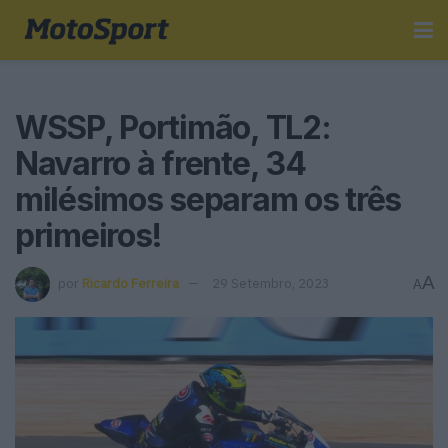
WSSP, Portimão, TL2:
Navarro à frente, 34
milésimos separam os três
primeiros!
A
por
Ricardo Ferreira
29 Setembro, 2023
A