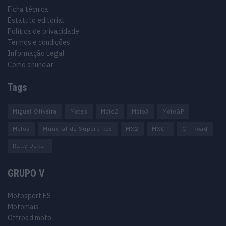
Ficha técnica
Estatuto editorial
Política de privacidade
Termos e condições
Informação Legal
Como anunciar
Tags
Miguel Oliveira
Motas
Moto2
Moto3
MotoGP
Motos
Mundial de Superbikes
MX2
MXGP
Off Road
Rally Dakar
GRUPO V
Motosport ES
Motomais
Offroad moto