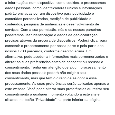
a informações num dispositivo, como cookies, e processamos
Locatelli completarem uma explosão concentrada de
dados pessoais, como identificadores únicos e informações
corrida em pista. Os dois trabalharam em conjunto com
padrão enviadas por um dispositivo para publicidade e
conteúdos personalizados, medição de publicidade e
as suas equipas e engenheiros da Yamaha para confirmar
conteúdos, pesquisa de audiências e desenvolvimento de
o máximo possível dos novos itens de desenvolvimento,
serviços.
Com a sua permissão, nós e os nossos parceiros
com Rea a completar 47 voltas na ‘Montanha Russa’.
poderemos usar identificação e dados de geolocalização
precisos através da procura de dispositivos. Poderá clicar para
– “Foi um teste sólido, confirmámos algumas novidades,
consentir o processamento por nossa parte e pela parte dos
tanto aqui como em Jerez, que não tínhamos a certeza
nossos 1733 parceiros, conforme descrito acima. Em
se iríamos para a primeira ronda, o que é sempre positivo.
alternativa, pode aceder a informações mais pormenorizadas e
alterar as suas preferências antes de consentir ou recusar o
Não chegámos a fazer simulações de corrida ou ataques
consentimento.
Tenha em atenção que algum processamento
de tempo significativos porque a pista de Portimão não
dos seus dados pessoais poderá não exigir o seu
estava nas melhores condições ontem, com muita água a
consentimento, mas que tem o direito de se opor a esse
atravessá-la na Curva 4 e na Curva 14, mas conseguimos
processamento. As suas preferências serão aplicadas apenas a
este website. Você pode alterar suas preferências ou retirar seu
ser suficientemente rápidos para perceber a moto e as
consentimento a qualquer momento voltando a este site e
sensações.
clicando no botão "Privacidade" na parte inferior da página.
Artigos relacionados