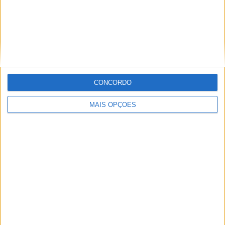
WSBK 2025
Yamaha R1
CONCORDO
Ricardo Ferreira
MAIS OPÇÕES
Apaixonado por motos desde muito cedo, está desde há
muito ligado à Comunicação Social, tendo trabalhado em
diversos meios como AutoHoje, revista Motociclismo,
jornal Volante, revista MotoMagazine e Autosport, entre
outros.
Artigos relacionados