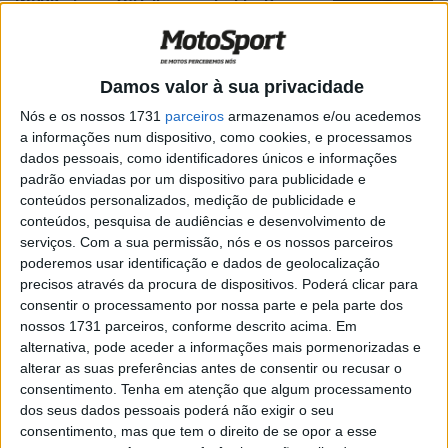
WSBK: Jason O’Halloran substitui Rea em
Portimão
POR
RICARDO FERREIRA
23 MARÇO, 2025
0
Damos valor à sua privacidade
WSBK, Jonathan Rea: “Preciso de um
pouco mais de estabilidade e sensação
Nós e os nossos 1731
parceiros
armazenamos e/ou acedemos
na frente”
a informações num dispositivo, como cookies, e processamos
dados pessoais, como identificadores únicos e informações
POR
RICARDO FERREIRA
1 FEVEREIRO, 2025
0
padrão enviadas por um dispositivo para publicidade e
WSBK: Gardner e Aegerter só testaram
conteúdos personalizados, medição de publicidade e
um dia em Jerez
conteúdos, pesquisa de audiências e desenvolvimento de
serviços.
Com a sua permissão, nós e os nossos parceiros
POR
RICARDO FERREIRA
25 JANEIRO, 2025
0
poderemos usar identificação e dados de geolocalização
WSBK, Rea sobre o novo chefe de
precisos através da procura de dispositivos. Poderá clicar para
equipa: “Ele tem o respeito de todos”
consentir o processamento por nossa parte e pela parte dos
nossos 1731 parceiros, conforme descrito acima. Em
POR
RICARDO FERREIRA
25 JANEIRO, 2025
0
alternativa, pode aceder a informações mais pormenorizadas e
WSBK, Jonathan Rea: “Ainda não penso
alterar as suas preferências antes de consentir ou recusar o
na reforma”
consentimento.
Tenha em atenção que algum processamento
dos seus dados pessoais poderá não exigir o seu
POR
RICARDO FERREIRA
4 JANEIRO, 2025
0
consentimento, mas que tem o direito de se opor a esse