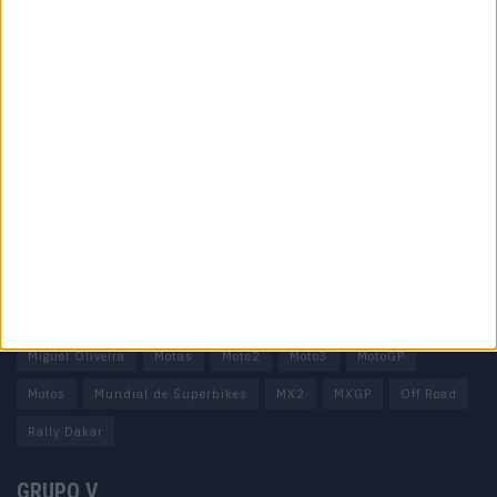
Informação importante
Ficha técnica
Estatuto editorial
Política de privacidade
Termos e condições
Informação Legal
Como anunciar
Tags
Miguel Oliveira
Motas
Moto2
Moto3
MotoGP
Motos
Mundial de Superbikes
MX2
MXGP
Off Road
Rally Dakar
GRUPO V