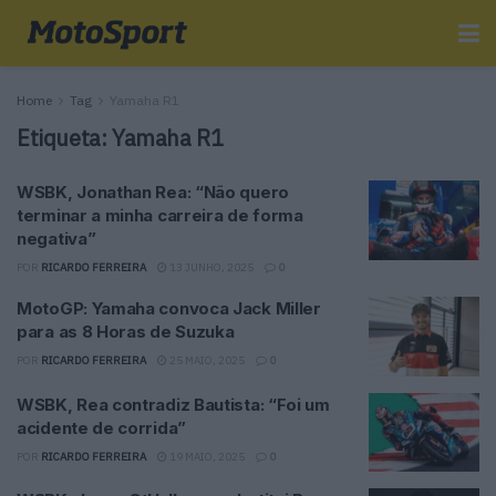
Home
Tag
Yamaha R1
Etiqueta:
Yamaha R1
WSBK, Jonathan Rea: “Não quero
terminar a minha carreira de forma
negativa”
POR
RICARDO FERREIRA
13 JUNHO, 2025
0
MotoGP: Yamaha convoca Jack Miller
para as 8 Horas de Suzuka
POR
RICARDO FERREIRA
25 MAIO, 2025
0
WSBK, Rea contradiz Bautista: “Foi um
acidente de corrida”
POR
RICARDO FERREIRA
19 MAIO, 2025
0