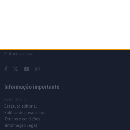
Sobre
Especialistas em Motos, MotoGP, MXGP, Enduro, SuperBikes,
Motocross, Trial
Informação importante
Ficha técnica
Estatuto editorial
Política de privacidade
Termos e condições
Informação Legal