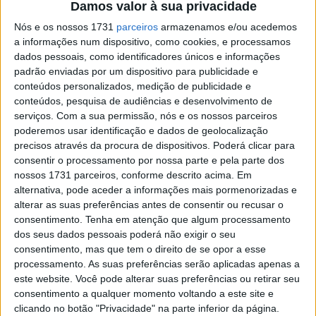
Damos valor à sua privacidade
Lucas Mahias, o estreante na Yamaha Can Öncü e os
Nós e os nossos 1731
parceiros
armazenamos e/ou acedemos
estreantes na classe Aldi Mahendra e Yuki Okamoto os
a informações num dispositivo, como cookies, e processamos
primeiros a experimentar a versão de corrida da nova R9
dados pessoais, como identificadores únicos e informações
padrão enviadas por um dispositivo para publicidade e
na quinta e sexta-feira, no circuito de Cremona, no norte
conteúdos personalizados, medição de publicidade e
da Itália.
conteúdos, pesquisa de audiências e desenvolvimento de
serviços.
Com a sua permissão, nós e os nossos parceiros
poderemos usar identificação e dados de geolocalização
precisos através da procura de dispositivos. Poderá clicar para
consentir o processamento por nossa parte e pela parte dos
nossos 1731 parceiros, conforme descrito acima. Em
alternativa, pode aceder a informações mais pormenorizadas e
alterar as suas preferências antes de consentir ou recusar o
consentimento.
Tenha em atenção que algum processamento
dos seus dados pessoais poderá não exigir o seu
consentimento, mas que tem o direito de se opor a esse
processamento. As suas preferências serão aplicadas apenas a
este website. Você pode alterar suas preferências ou retirar seu
consentimento a qualquer momento voltando a este site e
clicando no botão "Privacidade" na parte inferior da página.