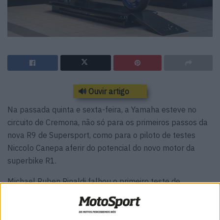
🔊 Ouvir artigo
Na passada quinta e sexta-feira, a Yamaha esteve no
circuito de Cremona, não só para os primeiros passos da
nova R9 de Supersport, como para o piloto de testes
Niccolo Canepa aferir do potencial do novo motor da
superbike R1.
Michael Ruben Rinaldi falhou o primeiro teste de
Supersport porque não recebeu a aprovação da equipa
Ducati Superbike deste ano, Motocorsa. Assim, foram o
vice-campeão mundial Stefano Manzi, o ex-campeão