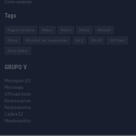
Como anunciar
Tags
Miguel Oliveira
Motas
Moto2
Moto3
MotoGP
Motos
Mundial de Superbikes
MX2
MXGP
Off Road
Rally Dakar
GRUPO V
Motosport ES
Motomais
Offroad moto
Revistacarros
Revistamotos
Calibre12
Mundonautico