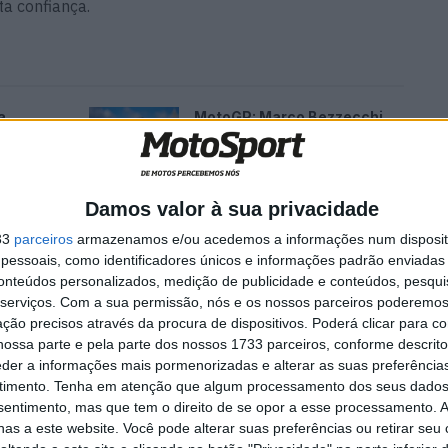
lta confiança.
a
MotoGP: Marco Bezzecchi
recebe luz verde para correr
em Silverstone
6 AGOSTO, 2026
Damos valor à sua privacidade
33
parceiros
armazenamos e/ou acedemos a informações num dispositi
essoais, como identificadores únicos e informações padrão enviadas 
conteúdos personalizados, medição de publicidade e conteúdos, pesqui
serviços.
Com a sua permissão, nós e os nossos parceiros poderemos 
ção precisos através da procura de dispositivos. Poderá clicar para co
ossa parte e pela parte dos nossos 1733 parceiros, conforme descrit
eder a informações mais pormenorizadas e alterar as suas preferência
timento.
Tenha em atenção que algum processamento dos seus dados
nsentimento, mas que tem o direito de se opor a esse processamento. A
as a este website. Você pode alterar suas preferências ou retirar seu