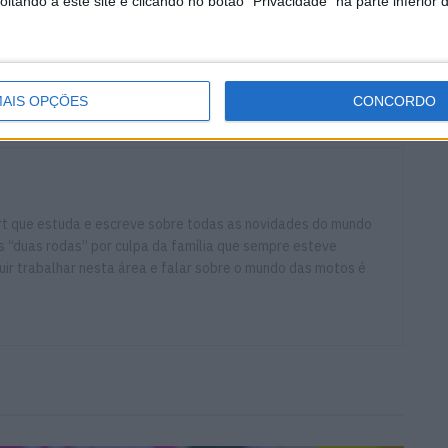
tando a este site e clicando no botão "Privacidade" na parte inferior 
Fonte:Instagram/ abautista19
ti
Cremona
Ducati
WSBK
AIS OPÇÕES
CONCORDO
ort que estuda e escreve sobre todas as novidades do mundo
 “duas rodas” por culpa da família que sempre esteve
ir trabalhar nesta área e falar sobre o mundo das motos é