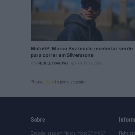
MotoGP: Marco Bezzecchi recebe luz verde
para correr em Silverstone
POR
MIGUEL FRAGOSO
6 AGOSTO, 2026
Please
login
to join discussion
Sobre
Infor
Especialistas em Motos, MotoGP, MXGP,
Ficha té