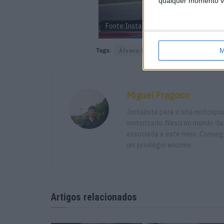
qualquer momento vol
Fonte:Instagram/ abautista19
Tags:
Álvaro Bautista
Aruba.it Duca
M
Miguel Fragoso
Jornalista para o site motosp
motorizado. Nasci no mundo das
associada a este meio. Consegu
um privilégio enorme.
Artigos relacionados