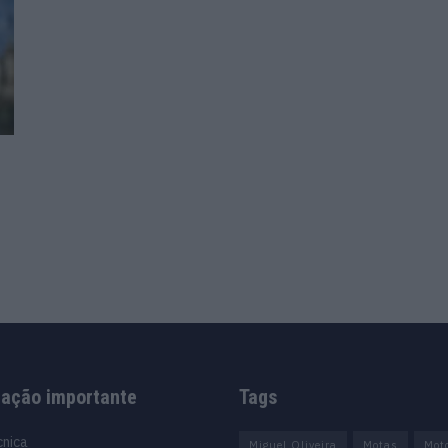
mação importante
Tags
cnica
Miguel Oliveira
Motas
Mot