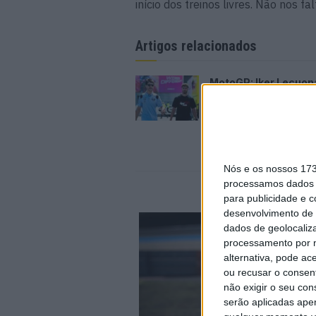
início dos treinos livres. Não nos fa
Artigos relacionados
MotoGP: Iker Lecuon
ambiciona Top 10 em
Silverstone
6 AGOSTO, 2026
Nós e os nossos 17
processamos dados p
para publicidade e 
desenvolvimento de 
dados de geolocaliza
processamento por n
alternativa, pode ac
ou recusar o consen
não exigir o seu co
serão aplicadas apen