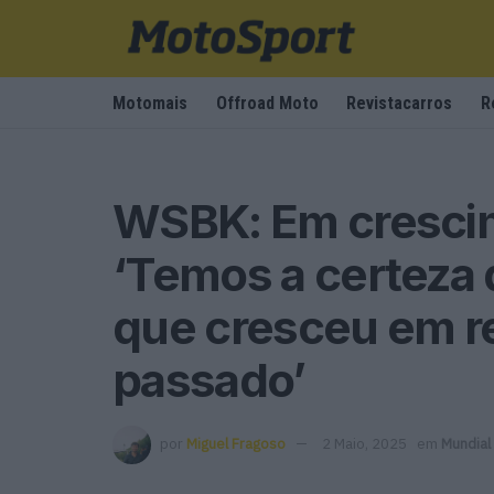
Motomais
Offroad Moto
Revistacarros
R
WSBK: Em crescim
‘Temos a certeza
que cresceu em r
passado’
por
Miguel Fragoso
2 Maio, 2025
em
Mundial