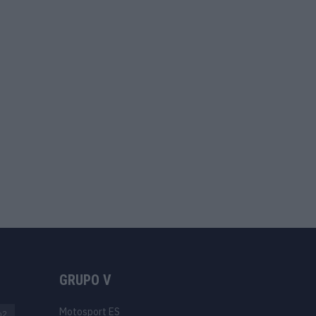
GRUPO V
Motosport ES
o2