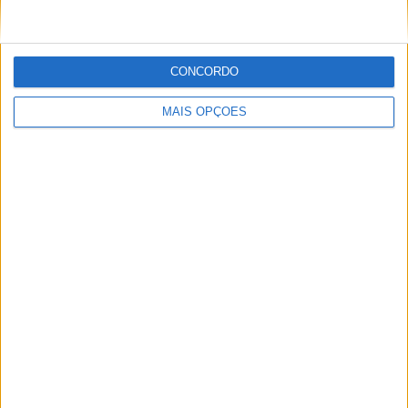
CONCORDO
MAIS OPÇÕES
MotoGP: Jack Miller prepara adeus após 16
temporadas nos Grandes Prémios
POR
MIGUEL FRAGOSO
8 AGOSTO, 2026
Please
login
to join discussion