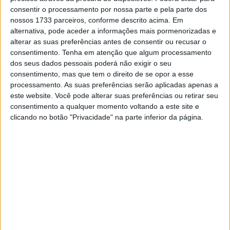
pelos japoneses da FCC aos comandos de uma Honda
consentir o processamento por nossa parte e pela parte dos
nossos 1733 parceiros, conforme descrito acima. Em
CBR 1000RR que é um verdadeiro laboratório e bastante
alternativa, pode aceder a informações mais pormenorizadas e
diferente por exemplo da moto da Honda TT Legends.
alterar as suas preferências antes de consentir ou recusar o
consentimento.
Tenha em atenção que algum processamento
A sessão ficou no entanto marcada por uma queda de
dos seus dados pessoais poderá não exigir o seu
Miguel Oliveira que deixou a Yamaha R1 bastante
consentimento, mas que tem o direito de se opor a esse
maltratada e a necessitar de cuidados intensivos por
processamento. As suas preferências serão aplicadas apenas a
este website. Você pode alterar suas preferências ou retirar seu
parte dos técnicos da equipa que em conjunto com a
consentimento a qualquer momento voltando a este site e
YART iniciaram de imediato o processo de recuperação da
clicando no botão "Privacidade" na parte inferior da página.
moto com vista às sessões de treinos cronometrados a
realizar esta tarde e também ao início da noite.
Miguel Oliveira seguiu para o centro médico do circuito
como medida de precaução por se queixar de uma mão e
ser necessária por isso a realização de exames médicos e
‘raios-X’. A primeira sessão de qualificação começa ás 13
horas no Autódromo Internacional do Algarve e a equipa
da Parkalgar deverá utilizar a segunda moto que tem