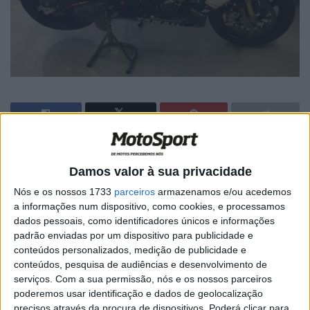
🔊 Ouvir artigo
Damos valor à sua privacidade
No final das duas primeiras horas de treinos livres para
Nós e os nossos 1733
parceiros
armazenamos e/ou acedemos
as 12 Horas de Portimão a equipa da Parkalgar Racing
a informações num dispositivo, como cookies, e processamos
Team ocupa a quarta posição entre as 28 equipas que
dados pessoais, como identificadores únicos e informações
estão em pista. Miguel Oliveira, Miguel Praia e Matthieu
padrão enviadas por um dispositivo para publicidade e
Lussiana iniciaram o dia com o objectivo de cumprir mais
conteúdos personalizados, medição de publicidade e
conteúdos, pesquisa de audiências e desenvolvimento de
uma série de quilómetros e voltas aos comandos da
serviços.
Com a sua permissão, nós e os nossos parceiros
moto destinada à corrida e no final da sessão ficaram a
poderemos usar identificação e dados de geolocalização
pouco mais de um segundo do melhor tempo conseguido
precisos através da procura de dispositivos. Poderá clicar para