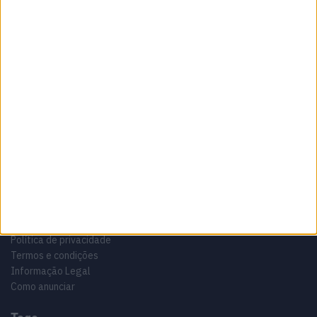
Sobre
Especialistas em Motos, MotoGP, MXGP, Enduro, SuperBikes,
Motocross, Trial
Informação importante
Ficha técnica
Estatuto editorial
Política de privacidade
Termos e condições
Informação Legal
Como anunciar