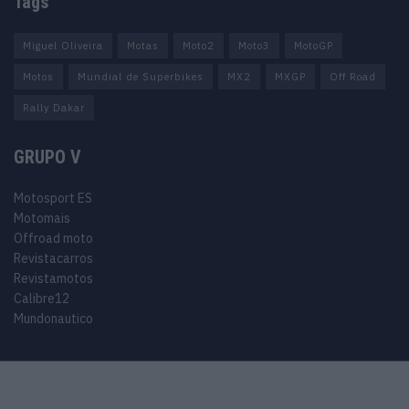
Tags
Miguel Oliveira
Motas
Moto2
Moto3
MotoGP
Motos
Mundial de Superbikes
MX2
MXGP
Off Road
Rally Dakar
GRUPO V
Motosport ES
Motomais
Offroad moto
Revistacarros
Revistamotos
Calibre12
Mundonautico