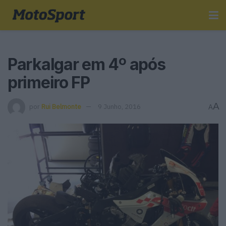
Parkalgar em 4º após
primeiro FP
A
por
Rui Belmonte
9 Junho, 2016
A